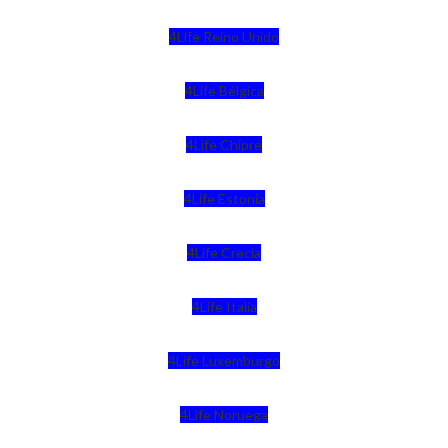
4Life Reino Unido
4Life Bélgica
4Life Chipre
4Life Estonia
4Life Crecia
4Life Italia
4Life Luxemburgo
4Life Noruega