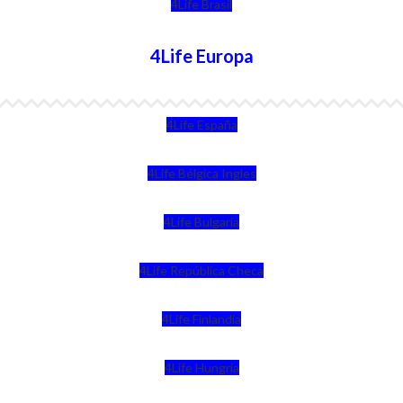
4Life Brasil
4Life Europa
4Life España
4Life Bélgica Ingles
4Life Bulgaria
4Life República Checa
4Life Finlandia
4Life Hungria