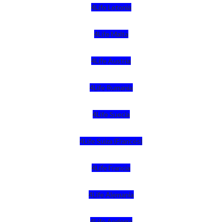
4Life Letonia
4Life Malta
4Life Austria
4Life Rumania
4Life Suecia
4Life Suiza (Francés)
4Life Francia
4Life Alemania
4Life Andorra