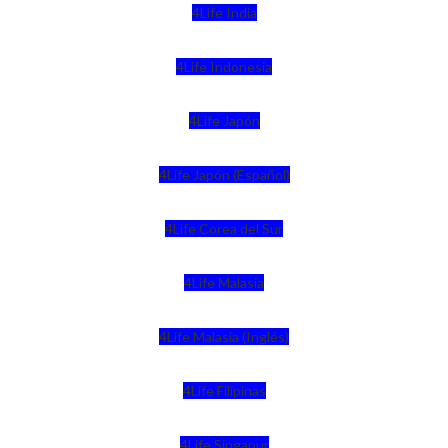
4Life India
4Life Indonesia
4Life Japón
4Life Japón (Español)
4Life Corea del Sur
4Life Malasia
4Life Malasia (Inglés)
4Life Filipinas
4Life Singapur