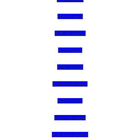
4Life Croacia
4Life Dinamarca
4Life Irlanda
4Life Lituania
4Life Paises Bajos
4Life Polonia
4Life Eslovaquia
4Life Suiza (Inglés)