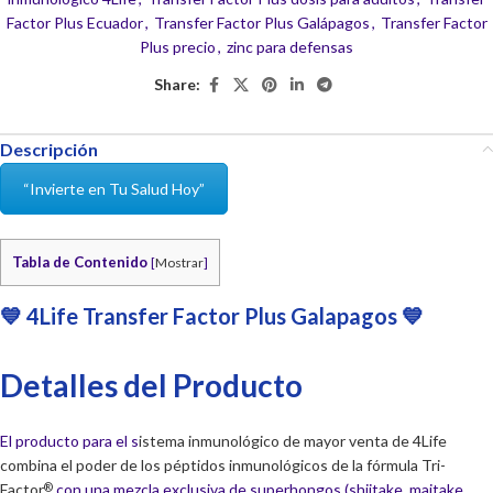
Factor Plus Ecuador
,
Transfer Factor Plus Galápagos
,
Transfer Factor
Plus precio
,
zinc para defensas
Share:
Descripción
“Invierte en Tu Salud Hoy”
Tabla de Contenido
[
Mostrar
]
💙 4Life Transfer Factor Plus Galapagos 💙
Detalles del Producto
El producto para el s
istema inmunológico de mayor venta de 4Life
combina el poder de los péptidos inmunológicos de la fórmula Tri-
Factor
con una mezcla exclusiva de superhongos (shiitake, maitake,
®