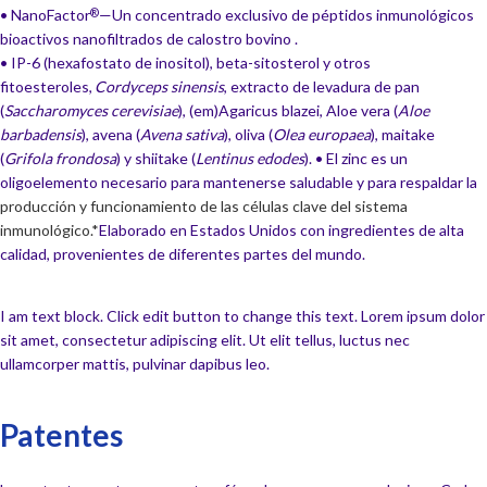
• NanoFactor
—Un concentrado exclusivo de péptidos inmunológicos
®
bioactivos nanofiltrados de calostro bovino .
• IP-6 (hexafostato de inositol), beta-sitosterol y otros
fitoesteroles,
Cordyceps sinensis
, extracto de levadura de pan
(
Saccharomyces cerevisiae
), (em)Agaricus blazei, Aloe vera (
Aloe
barbadensis
), avena (
Avena sativa
), oliva (
Olea europaea
), maitake
(
Grifola frondosa
) y shiitake (
Lentinus edodes
). • El zinc es un
oligoelemento necesario para mantenerse saludable y para respaldar la
producción y funcionamiento de las células clave del sistema
inmunológico.*
Elaborado en Estados Unidos con ingredientes de alta
calidad, provenientes de diferentes partes del mundo.
I am text block. Click edit button to change this text. Lorem ipsum dolor
sit amet, consectetur adipiscing elit. Ut elit tellus, luctus nec
ullamcorper mattis, pulvinar dapibus leo.
Patentes