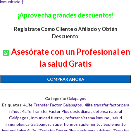
inmunitario.†
¡Aprovecha grandes descuentos!
Regístrate Como Cliente o Afiliado y Obtén
Descuento
Asesórate con un Profesional en
la salud Gratis
COMPRAR AHORA
Categoría:
Galapagos
Etiquetas:
4Life Transfer Factor Galápagos
,
4life transfer factor para
niños
,
4Life Transfer Factor Plus dosis diaria
,
defensa natural
Galápagos
,
inmunidad fuerte
,
reforzar sistema inmune
,
salud
inmunológica Galápagos
,
súper hongos suplemento
,
Suplemento
inmunológico 4Life
,
Transfer Factor Plus dosis para adultos
,
Transfer