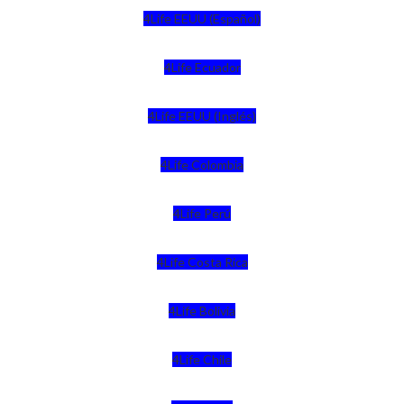
4Life EEUU (Español)
4Life Ecuador
4Life EEUU (Inglés)
4Life Colombia
4Life Perú
4Life Costa Rica
4Life Bolivia
4Life Chile