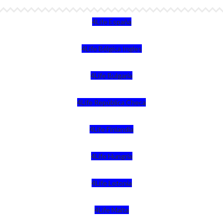
4Life España
4Life Bélgica Ingles
4Life Bulgaria
4Life República Checa
4Life Finlandia
4Life Hungria
4Life Letonia
4Life Malta