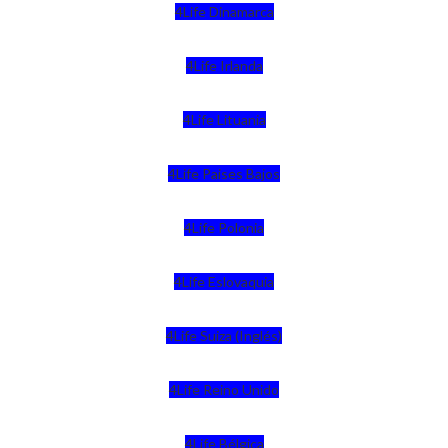
4Life Dinamarca
4Life Irlanda
4Life Lituania
4Life Paises Bajos
4Life Polonia
4Life Eslovaquia
4Life Suiza (Inglés)
4Life Reino Unido
4Life Bélgica