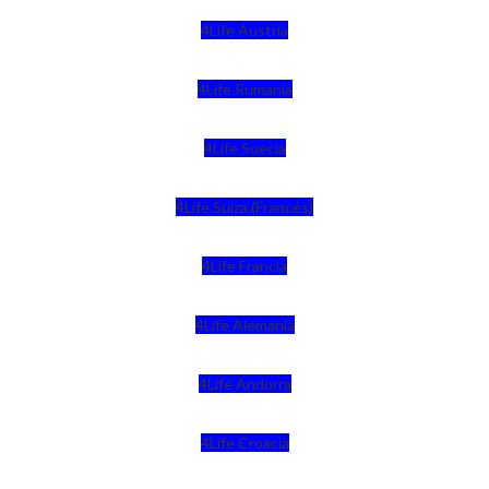
4Life Austria
4Life Rumania
4Life Suecia
4Life Suiza (Francés)
4Life Francia
4Life Alemania
4Life Andorra
4Life Croacia