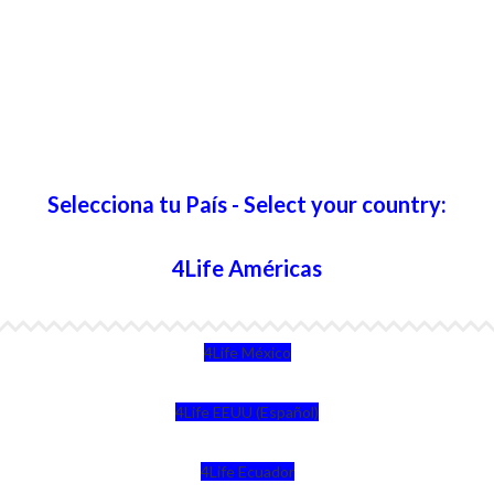
Selecciona tu País - Select your country:
4Life Américas
4Life México
4Life EEUU (Español)
4Life Ecuador