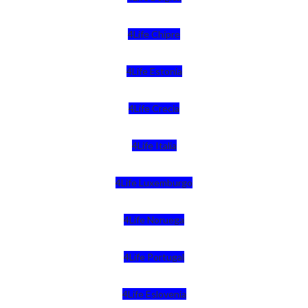
4Life Chipre
4Life Estonia
4Life Crecia
4Life Italia
4Life Luxemburgo
4Life Noruega
4Life Portugal
4Life Eslovenia