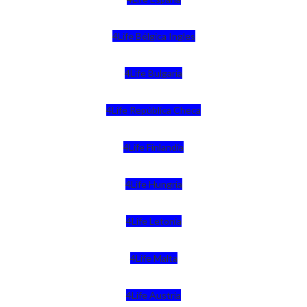
4Life Bélgica Ingles
4Life Bulgaria
4Life República Checa
4Life Finlandia
4Life Hungria
4Life Letonia
4Life Malta
4Life Austria