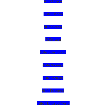
4Life Chipre
4Life Estonia
4Life Crecia
4Life Italia
4Life Luxemburgo
4Life Noruega
4Life Portugal
4Life Eslovenia
4Life Irlanda del Norte