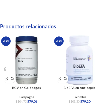
Productos relacionados
-25%
-25%
BCV en Galápagos
BioEFA en Antioquia
Galapagos
Colombia
$
79,06
$
79,20
$
104,73
$
105,30