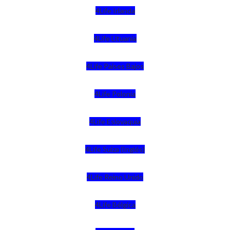
4Life Irlanda
4Life Lituania
4Life Paises Bajos
4Life Polonia
4Life Eslovaquia
4Life Suiza (Inglés)
4Life Reino Unido
4Life Bélgica