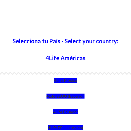
Selecciona tu País - Select your country:
4Life Américas
4Life México
4Life EEUU (Español)
4Life Ecuador
4Life EEUU (Inglés)