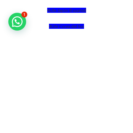
4Life Japón (Español)
1
4Life Corea del Sur
4Life Malasia
4Life Malasia (Inglés)
4Life Filipinas
4Life Singapur
4Life Tailandia
4Life Hong Kong