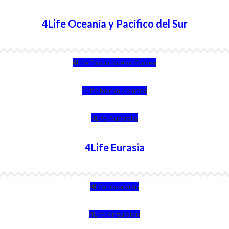
4Life Oceanía y Pacífico del Sur
4Life Papúa Nueva Guinea
4Life Nueva Zelanda
4Life Australia
4Life Eurasia
4Life Kazajstán
4Life Kirguistán