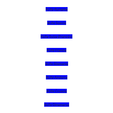
4Life Rumania
4Life Suecia
4Life Suiza (Francés)
4Life Francia
4Life Alemania
4Life Andorra
4Life Croacia
4Life Dinamarca