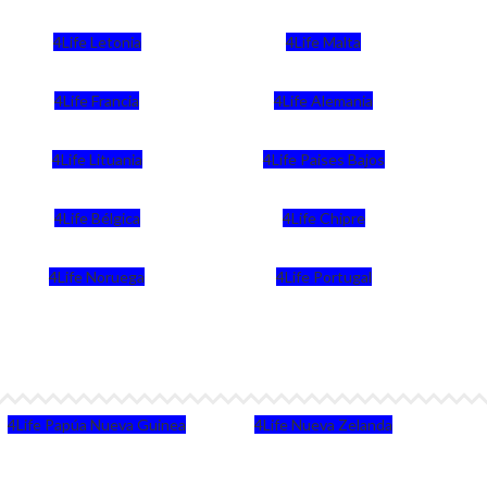
4Life Letonia
4Life Malta
4Life Francia
4Life Alemania
4Life Lituania
4Life Paises Bajos
4Life Bélgica
4Life Chipre
4Life Noruega
4Life Portugal
4Life Papúa Nueva Guinea
4Life Nueva Zelanda