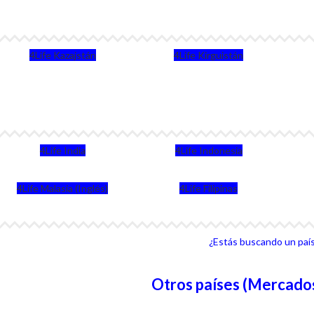
4Life Kazajstán
4Life Kirguistán
4Life India
4Life Indonesia
4Life Malasia (Inglés)
4Life Filipinas
¿Estás buscando un país 
Otros países (Mercados