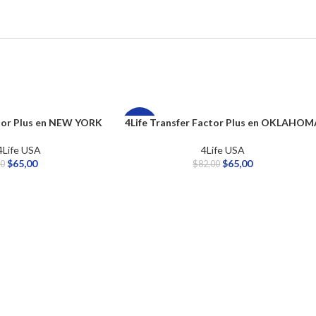
ctor Plus en NEW YORK
4Life Transfer Factor Plus en OKLAHOM
-21%
4Life USA
4Life USA
$
65,00
$
65,00
00
$
82,00