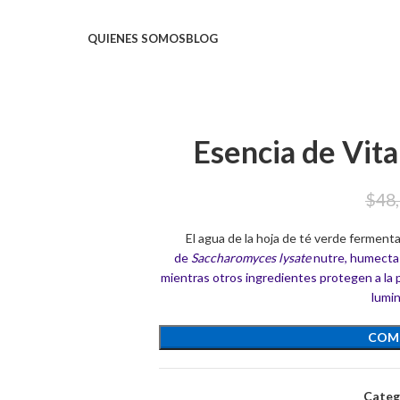
QUIENES SOMOS
BLOG
Esencia de Vit
$
48
El agua de la hoja de té verde ferment
de
Saccharomyces lysate
nutre, humecta y
mientras otros ingredientes protegen a la p
lumin
COM
Categ