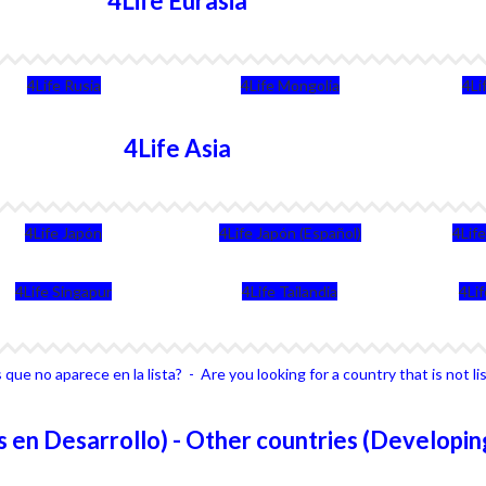
4Life Eurasia
4Life Rusia
4Life Mongolia
4Li
4Life Asia
4Life Japón
4Life Japón (Español)
4Lif
4Life Singapur
4Life Tailandia
4Li
que no aparece en la lista? - Are you looking for a country that is not li
 en Desarrollo) - Other countries (Developin