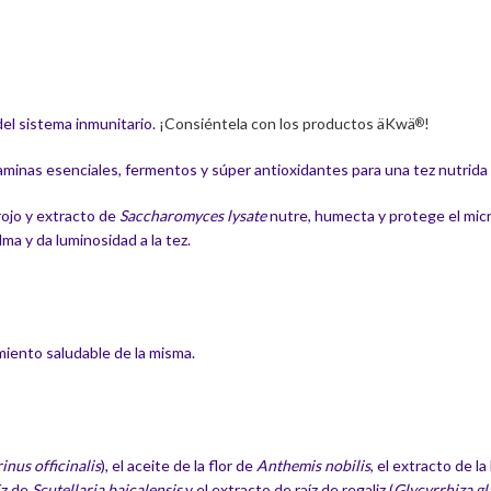
del sistema inmunitario.
¡Consiéntela con los productos äKwä
!
®
itaminas esenciales, fermentos y súper antioxidantes para una tez nutrida
 rojo y extracto de
Saccharomyces lysate
nutre, humecta y protege el micro
lma y da luminosidad a la tez.
miento saludable de la misma.
nus officinalis
), el aceite de la flor de
Anthemis nobilis
, el extracto de l
aíz de
Scutellaria baicalensis
y el extracto de raíz de regaliz (
Glycyrrhiza gl