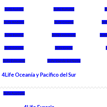
4Life Austria
4Life Rumania
4
4Life Andorra
4Life Croacia
4Li
4Life Polonia
4Life Eslovaquia
4Life
4Life Estonia
4Life Crecia
4Life Eslovenia
4Life Irlanda del Norte
4Life Oceanía y Pacífico del Sur
4Life Australia