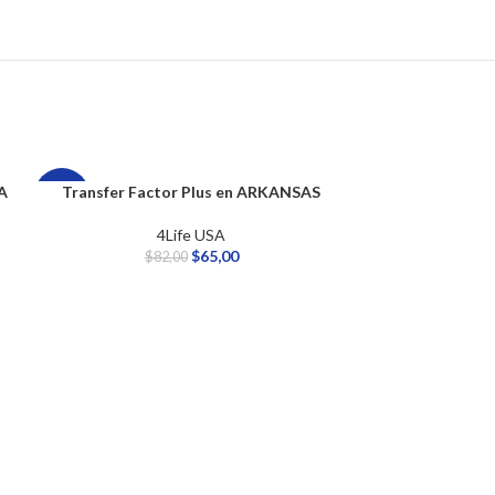
A
Transfer Factor Plus en ARKANSAS
-21%
-21%
4Life USA
$
65,00
$
82,00
Transfer Fa