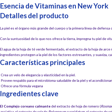
Esencia de Vitaminas en New York
Detalles del producto
La piel es el órgano más grande del cuerpo y la primera línea de defensa 
Con la suntuosidad de lo que nos ofrece la tierra, impregna tu piel de v
El agua de la hoja de té verde fermentado, el extracto de la hoja de arce
ingredientes protegen a la piel de los factores estresantes, y suaviza, ca
Características principales
Crea un velo de elegancia y elasticidad en la piel.
Provee respaldo para el microbioma saludable de la piel y el acondiciona
Ofrece una fórmula vegana
Ingredientes clave
El Complejo coreano calmante
del extracto de hoja de romero (
Rosmari
asciatica
, el extracto de raíz de
Polygonum cuspidatum
, el extracto de r