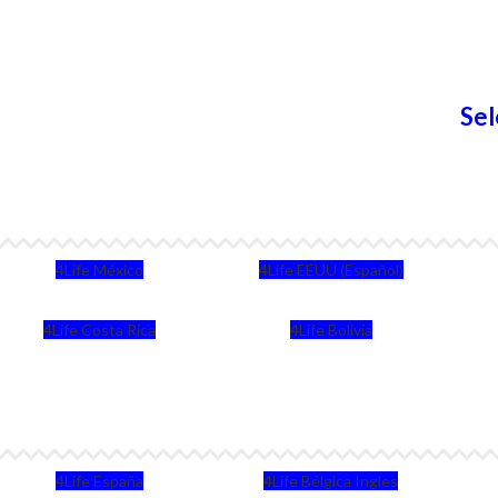
Sel
4Life México
4Life EEUU (Español)
4Life Costa Rica
4Life Bolivia
4Life España
4Life Bélgica Ingles