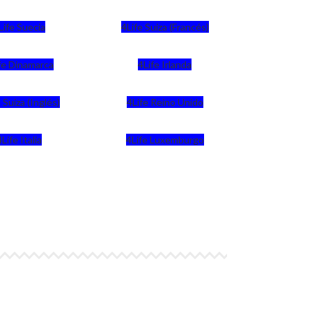
Life Suecia
4Life Suiza (Francés)
fe Dinamarca
4Life Irlanda
 Suiza (Inglés)
4Life Reino Unido
4Life Italia
4Life Luxemburgo