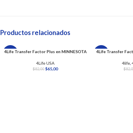
Productos relacionados
4Life Transfer Factor Plus en MINNESOTA
4Life Transfer Fa
-21%
-21%
4Life USA
4life
,
$
65,00
$
82,00
$
82,