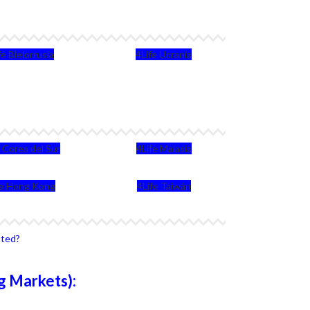
fe Bielorrusia
4Life Ucrania
e Corea del Sur
4Life Malasia
fe Hong Kong
4Life Taiwán
sted?
g Markets):