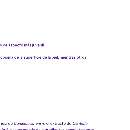
 y de aspecto más juvenil.
bioma de la superficie de la piel, mientras otros
a hoja de
Camellia sinensis
, el extracto de
Centella
abra
), es una mezcla de ingredientes completamente