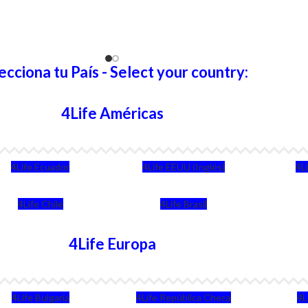
ecciona tu País - Select your country:
4Life Américas
4Life Ecuador
4Life EEUU (Inglés)
4L
4Life Chile
4Life Brasil
4Life Europa
4Life Bulgaria
4Life República Checa
4L