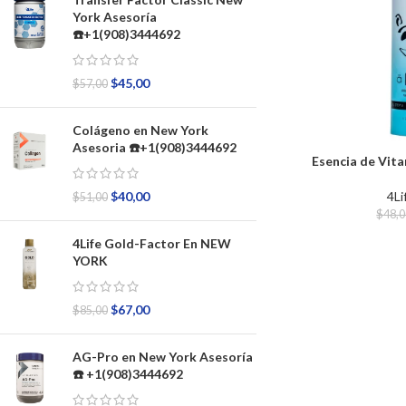
York Asesoría
☎️+1(908)3444692
$
45,00
$
57,00
Colágeno en New York
Asesoria ☎️+1(908)3444692
Esencia de Vit
4Li
$
40,00
$
51,00
$
48,
4Life Gold-Factor En NEW
YORK
$
67,00
$
85,00
AG-Pro en New York Asesoría
☎️ +1(908)3444692