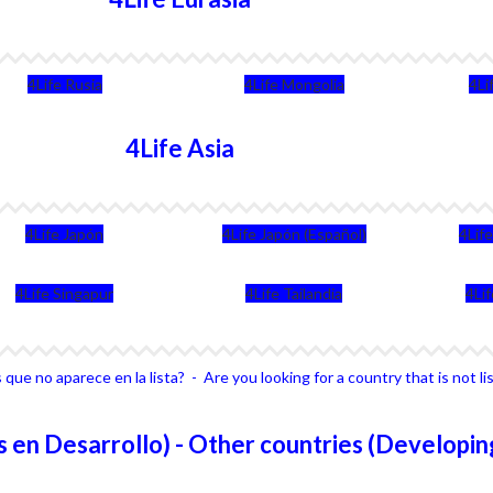
4Life Rusia
4Life Mongolia
4Li
4Life Asia
4Life Japón
4Life Japón (Español)
4Lif
4Life Singapur
4Life Tailandia
4Li
que no aparece en la lista? - Are you looking for a country that is not li
 en Desarrollo) - Other countries (Developin