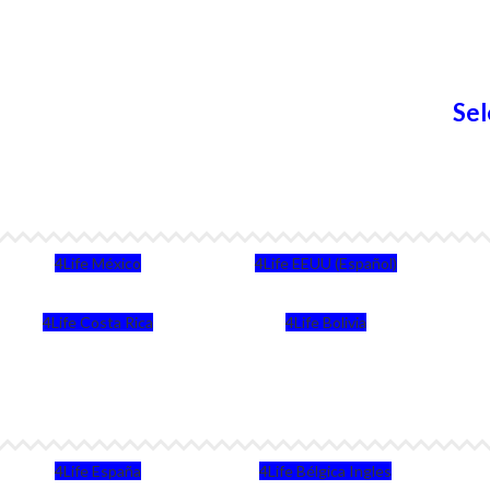
Sel
4Life México
4Life EEUU (Español)
4Life Costa Rica
4Life Bolivia
4Life España
4Life Bélgica Ingles