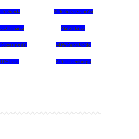
Life Suecia
4Life Suiza (Francés)
fe Dinamarca
4Life Irlanda
 Suiza (Inglés)
4Life Reino Unido
4Life Italia
4Life Luxemburgo