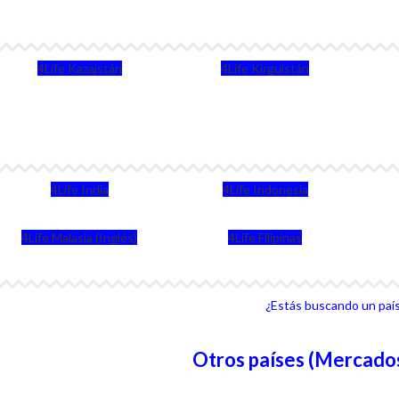
4Life Kazajstán
4Life Kirguistán
4Life India
4Life Indonesia
4Life Malasia (Inglés)
4Life Filipinas
¿Estás buscando un país 
Otros países (Mercados