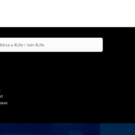
birse a 4Life / Join 4Life
,
ot
ease