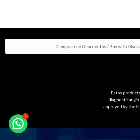
Comprar con Descuentos / Buy with Disco
Estos productos
diagnosticar y/
approved by the FD
1