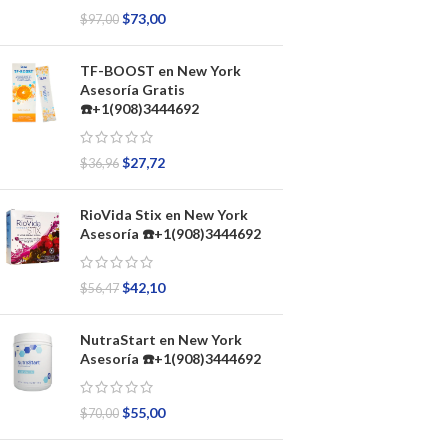
$
73,00
$
97,00
TF-BOOST en New York
Asesoría Gratis
☎️+1(908)3444692
$
27,72
$
36,96
RioVida Stix en New York
Asesoría ☎️+1(908)3444692
$
42,10
$
56,47
NutraStart en New York
Asesoría ☎️+1(908)3444692
$
55,00
$
70,00