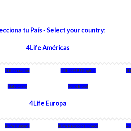
ecciona tu País - Select your country:
4Life Américas
4Life Ecuador
4Life EEUU (Inglés)
4L
4Life Chile
4Life Brasil
4Life Europa
4Life Bulgaria
4Life República Checa
4L