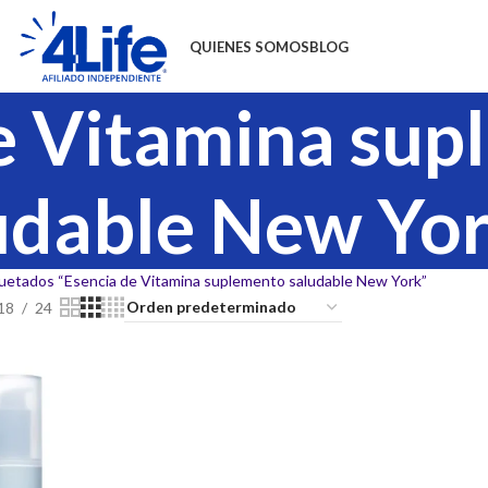
QUIENES SOMOS
BLOG
e Vitamina su
udable New Yo
uetados “Esencia de Vitamina suplemento saludable New York”
18
24