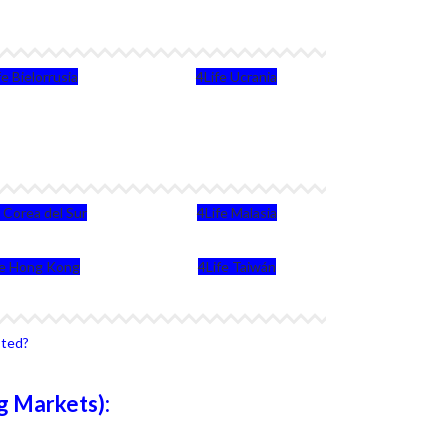
fe Bielorrusia
4Life Ucrania
e Corea del Sur
4Life Malasia
fe Hong Kong
4Life Taiwán
sted?
g Markets):