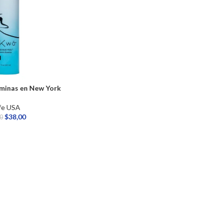
aminas en New York
fe USA
$
38,00
00