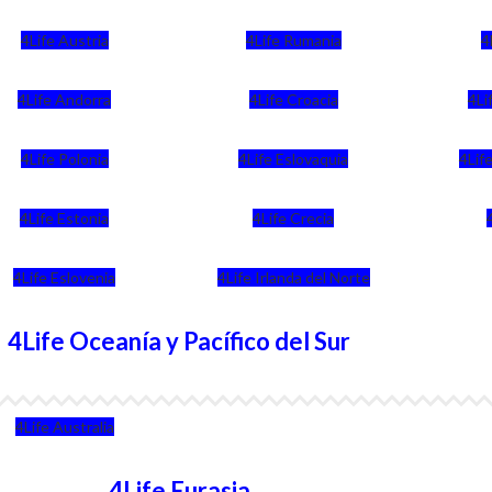
4Life Austria
4Life Rumania
4
4Life Andorra
4Life Croacia
4Li
4Life Polonia
4Life Eslovaquia
4Life
4Life Estonia
4Life Crecia
4Life Eslovenia
4Life Irlanda del Norte
4Life Oceanía y Pacífico del Sur
4Life Australia
4Life Eurasia