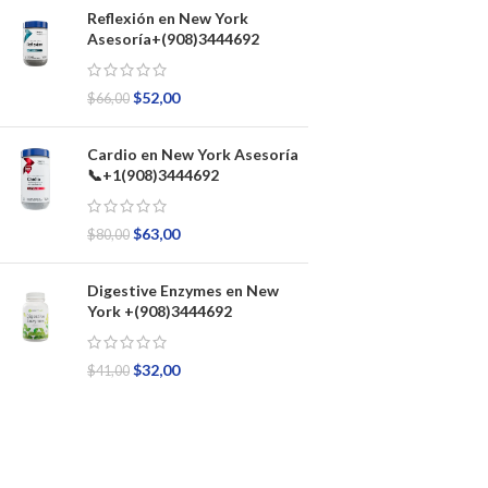
Reflexión en New York
Asesoría+(908)3444692
$
52,00
$
66,00
Cardio en New York Asesoría
📞+1(908)3444692
$
63,00
$
80,00
Digestive Enzymes en New
York +(908)3444692
$
32,00
$
41,00