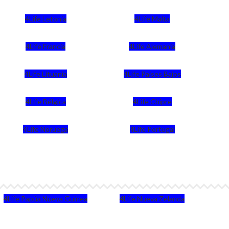
4Life Letonia
4Life Malta
4Life Francia
4Life Alemania
4Life Lituania
4Life Paises Bajos
4Life Bélgica
4Life Chipre
4Life Noruega
4Life Portugal
4Life Papúa Nueva Guinea
4Life Nueva Zelanda