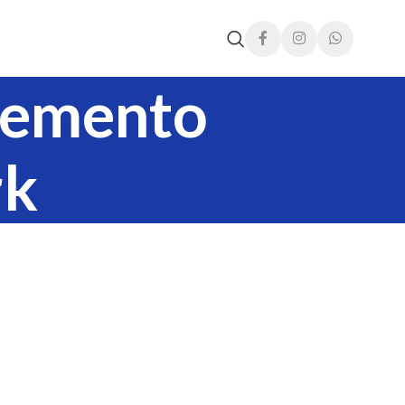
plemento
rk