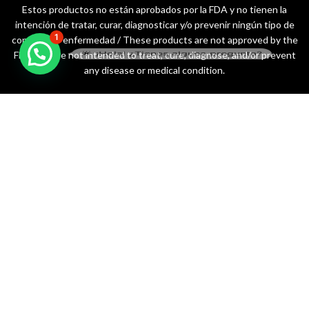
Estos productos no están aprobados por la FDA y no tienen la
intención de tratar, curar, diagnosticar y/o prevenir ningún tipo de
1
condición o enfermedad / These products are not approved by the
🌟 ¡Hola! ¿Tienes alguna pregunta?
FDA and are not intended to treat, cure, diagnose, and/or prevent
any disease or medical condition.
Empresa líder en suplementos nutricionales y bienestar para potenciar
tu vida.
099 576 9558 // 098 498 7988
jhonpatricio.ojeda@outlook.com
4Life Ecuador
Todos los derechos reservados
2023 . Creado por
Agencia de
Marketing Digital y SEO