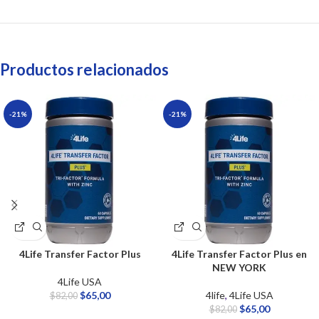
Productos relacionados
-21%
-21%
4Life Transfer Factor Plus
4Life Transfer Factor Plus en
NEW YORK
4Life USA
$
65,00
4life
,
4Life USA
$
82,00
$
65,00
$
82,00