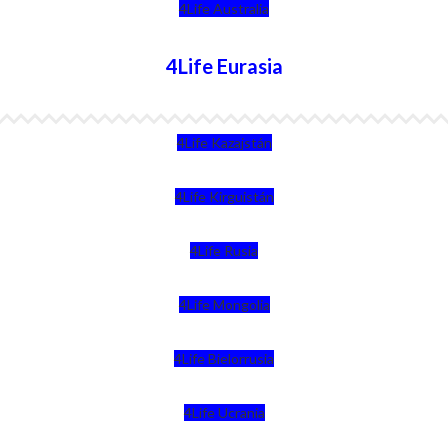
4Life Australia
4Life Eurasia
4Life Kazajstán
4Life Kirguistán
4Life Rusia
4Life Mongolia
4Life Bielorrusia
4Life Ucrania