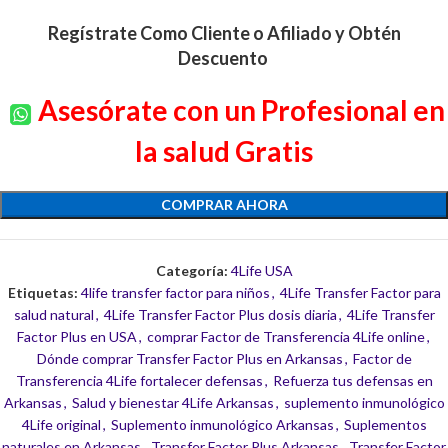
Regístrate Como Cliente o Afiliado y Obtén
Descuento
Asesórate con un Profesional en
la salud Gratis
COMPRAR AHORA
Categoría:
4Life USA
Etiquetas:
4life transfer factor para niños
,
4Life Transfer Factor para
salud natural
,
4Life Transfer Factor Plus dosis diaria
,
4Life Transfer
Factor Plus en USA
,
comprar Factor de Transferencia 4Life online
,
Dónde comprar Transfer Factor Plus en Arkansas
,
Factor de
Transferencia 4Life fortalecer defensas
,
Refuerza tus defensas en
Arkansas
,
Salud y bienestar 4Life Arkansas
,
suplemento inmunológico
4Life original
,
Suplemento inmunológico Arkansas
,
Suplementos
naturales en Arkansas
,
Transfer Factor Plus Arkansas
,
Transfer Factor