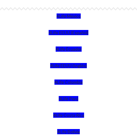
4Life México
4Life EEUU (Español)
4Life Ecuador
4Life EEUU (Inglés)
4Life Colombia
4Life Perú
4Life Costa Rica
4Life Bolivia