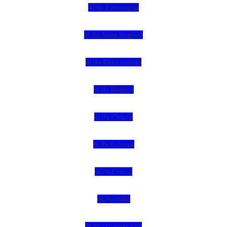
4Life Eslovaquia
4Life Suiza (Inglés)
4Life Reino Unido
4Life Bélgica
4Life Chipre
4Life Estonia
4Life Crecia
4Life Italia
4Life Luxemburgo