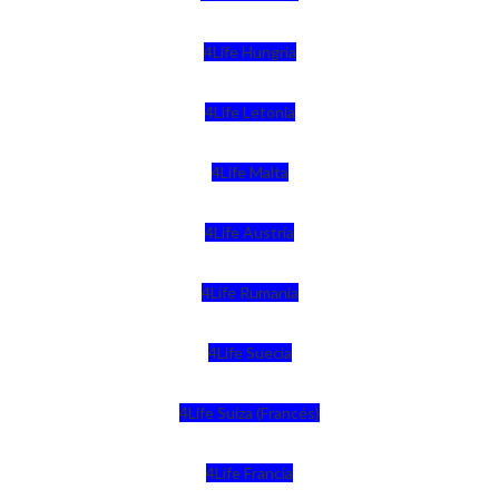
4Life Hungria
4Life Letonia
4Life Malta
4Life Austria
4Life Rumania
4Life Suecia
4Life Suiza (Francés)
4Life Francia