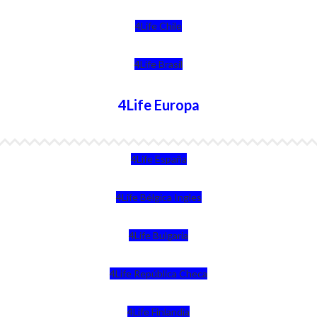
4Life Chile
4Life Brasil
4Life Europa
4Life España
4Life Bélgica Ingles
4Life Bulgaria
4Life República Checa
4Life Finlandia