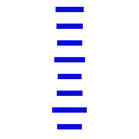
4Life Alemania
4Life Andorra
4Life Croacia
4Life Dinamarca
4Life Irlanda
4Life Lituania
4Life Paises Bajos
4Life Polonia