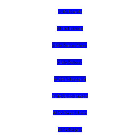
4Life Irlanda
4Life Lituania
4Life Paises Bajos
4Life Polonia
4Life Eslovaquia
4Life Suiza (Inglés)
4Life Reino Unido
4Life Bélgica