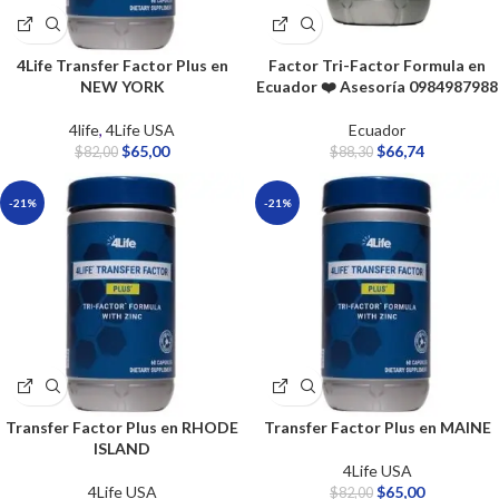
4Life Transfer Factor Plus en
Factor Tri-Factor Formula en
NEW YORK
Ecuador ❤️ Asesoría 0984987988
4life
,
4Life USA
Ecuador
$
65,00
$
66,74
$
82,00
$
88,30
-21%
-21%
Transfer Factor Plus en RHODE
Transfer Factor Plus en MAINE
ISLAND
4Life USA
4Life USA
$
65,00
$
82,00