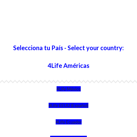
Selecciona tu País - Select your country:
4Life Américas
4Life México
4Life EEUU (Español)
4Life Ecuador