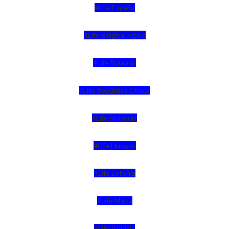
4Life España
4Life Bélgica Ingles
4Life Bulgaria
4Life República Checa
4Life Finlandia
4Life Hungria
4Life Letonia
4Life Malta
4Life Austria