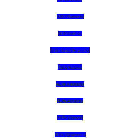
4Life Rumania
4Life Suecia
4Life Suiza (Francés)
4Life Francia
4Life Alemania
4Life Andorra
4Life Croacia
4Life Dinamarca