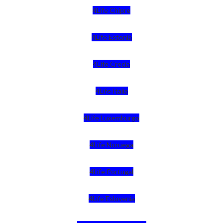
4Life Chipre
4Life Estonia
4Life Crecia
4Life Italia
4Life Luxemburgo
4Life Noruega
4Life Portugal
4Life Eslovenia