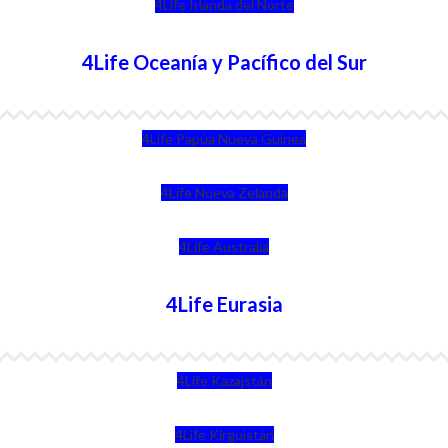
4Life Irlanda del Norte
4Life Oceanía y Pacífico del Sur
4Life Papúa Nueva Guinea
4Life Nueva Zelanda
4Life Australia
4Life Eurasia
4Life Kazajstán
4Life Kirguistán