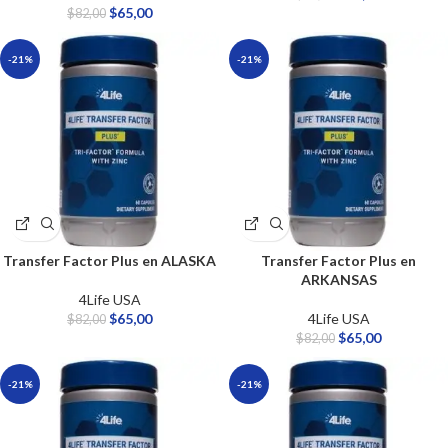
$
65,00
$
82,00
-21%
-21%
Transfer Factor Plus en ALASKA
Transfer Factor Plus en
ARKANSAS
4Life USA
$
65,00
4Life USA
$
82,00
$
65,00
$
82,00
-21%
-21%