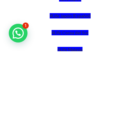
4Life Japón (Español)
1
4Life Corea del Sur
4Life Malasia
4Life Malasia (Inglés)
4Life Filipinas
4Life Singapur
4Life Tailandia
4Life Hong Kong