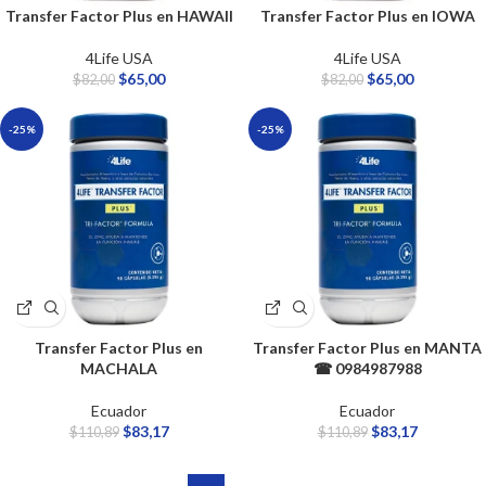
Transfer Factor Plus en HAWAII
Transfer Factor Plus en IOWA
4Life USA
4Life USA
$
65,00
$
65,00
$
82,00
$
82,00
-25%
-25%
Transfer Factor Plus en
Transfer Factor Plus en MANTA
MACHALA
☎ 0984987988
Ecuador
Ecuador
$
83,17
$
83,17
$
110,89
$
110,89