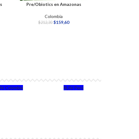
as
Pre/Obiotics en Amazonas
Renuv
Colombia
$
159,60
$
212,30
$
2
ife Colombia
4Life Perú