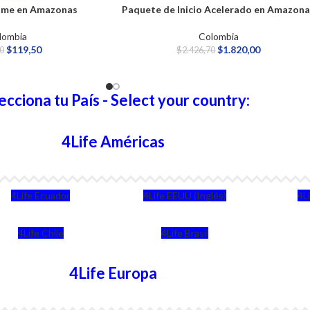
ime en Amazonas
Paquete de Inicio Acelerado en Amazon
lombia
Colombia
$
119,50
$
1.820,00
0
$
2.426,70
ecciona tu País - Select your country:
4Life Américas
4Life Ecuador
4Life EEUU (Inglés)
4L
4Life Chile
4Life Brasil
4Life Europa