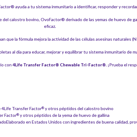
Factor® ayuda a tu sistema inmunitario a identificar, responder y record
 del calostro bovino, OvoFactor® derivado de las yemas de huevo de gal
eficaz.
 que la fórmula mejora la actividad de las células asesinas naturales (NK)
bletas al día para educar, mejorar y equilibrar tu sistema inmunitario de m
rio con
4Life Transfer Factor® Chewable Tri-Factor®
. ¡Prueba el res
 4Life Transfer Factor
y otros péptidos del calostro bovino
®
er Factor
y otros péptidos de la yema de huevo de gallina
®
radoElaborado en Estados Unidos con ingredientes de buena calidad, pro