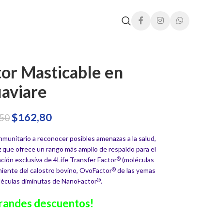
tor Masticable en
aviare
$
162,80
,50
nmunitario a reconocer posibles amenazas a la salud,
ez que ofrece un rango más amplio de respaldo para el
ión exclusiva de 4Life Transfer Factor
(moléculas
®
niente del calostro bovino, OvoFactor
de las yemas
®
oléculas diminutas de NanoFactor
.
®
randes descuentos!