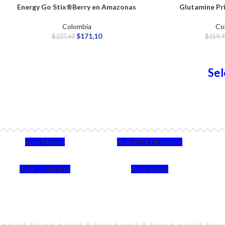
Energy Go Stix®Berry en Amazonas
Glutamine Pr
Colombia
Co
$
171,10
$
227,60
$
159,4
Sel
4Life México
4Life EEUU (Español)
4Life Costa Rica
4Life Bolivia