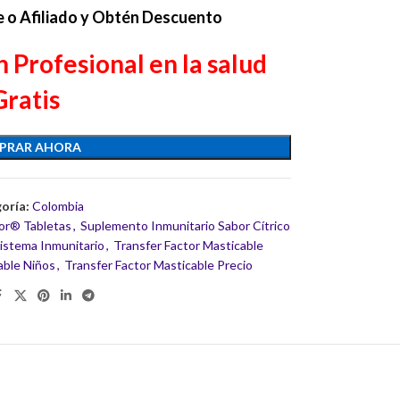
e o Afiliado y Obtén Descuento
 Profesional en la salud
Gratis
PRAR AHORA
oría:
Colombia
tor® Tabletas
,
Suplemento Inmunitario Sabor Cítrico
Sistema Inmunitario
,
Transfer Factor Masticable
able Niños
,
Transfer Factor Masticable Precio