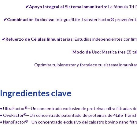
✔Apoyo Integral al Sistema Inmunitario:
La fórmula Tri-
✔Combinación Exclusiva:
Integra 4Life Transfer Factor® proveniente
✔Refuerzo de Células Inmunitarias:
Estudios independientes confirman
Modo de Uso:
Mastica tres (3) ta
Optimiza tu bienestar y fortalece tu sistema inmunita
Ingredientes clave
• UltraFactor
—Un concentrado exclusivo de proteínas ultra filtradas de
®
• OvoFactor
—Un concentrado patentado de proteínas de 4Life Transf
®
• NanoFactor
—Un concentrado exclusivo del calostro bovino nano filt
®