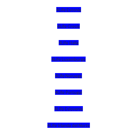
4Life Estonia
4Life Crecia
4Life Italia
4Life Luxemburgo
4Life Noruega
4Life Portugal
4Life Eslovenia
4Life Irlanda del Norte