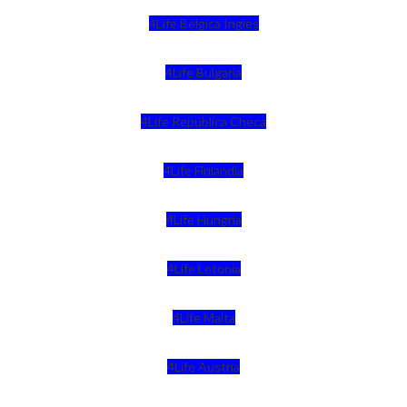
4Life Bélgica Ingles
4Life Bulgaria
4Life República Checa
4Life Finlandia
4Life Hungria
4Life Letonia
4Life Malta
4Life Austria