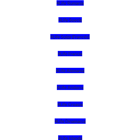
4Life Rumania
4Life Suecia
4Life Suiza (Francés)
4Life Francia
4Life Alemania
4Life Andorra
4Life Croacia
4Life Dinamarca
4Life Irlanda