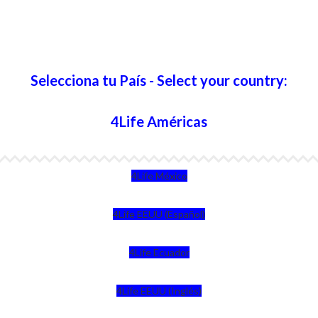
Selecciona tu País - Select your country:
4Life Américas
4Life México
4Life EEUU (Español)
4Life Ecuador
4Life EEUU (Inglés)