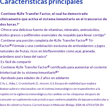
Características principales
Contiene 4Life Transfer Factor, el cual ha demostrado
clínicamente que activa el sistema inmunitario en el transcurso de
dos horas.
*
1
Ofrece una deliciosa fuente de vitaminas, minerales, aminoácidos,
ácidos grasos y polifenoles esenciales de respaldo para llevar contigo*
Contiene una porción completa de 4Life Transfer Factor
Tri-
®
Factor
Fórmula y una combinación exclusiva de antioxidantes y jugos
®
naturales de frutas, ricos en bioflavonoides como açaí, granada,
arándano azul y baya del saúco*
Es fácil de compartir
Contiene 4Life Transfer Factor
certificado para aumentar el cociente
®
intelectual de tu sistema inmunitario
*
®
Aprobado para edades de 2 años en adelante
1 Yu, L.; Iloba, I.; Cruickshank, D.; Jensen, G.S. Ensayo de viabilidad que explora
biomarcadores relacionados con el sistema inmunológico correspondientes a la
rapidez en la vigilancia inmunológica y los cambios en las citoquinas después de
consumir un suplemento nutracéutico que contiene péptidos de bajo peso molecular a
base de calostro y huevo.
Current Issues in Molecular Biology
. 2024, 46, 6710-6724. (En