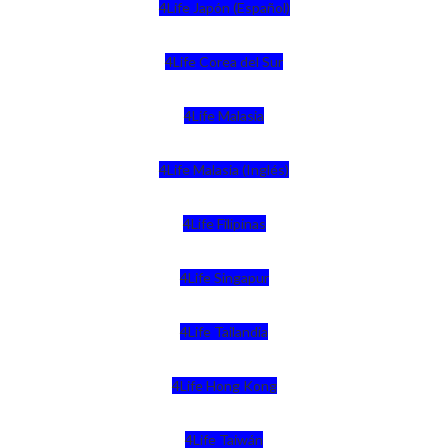
4Life Japón (Español)
4Life Corea del Sur
4Life Malasia
4Life Malasia (Inglés)
4Life Filipinas
4Life Singapur
4Life Tailandia
4Life Hong Kong
4Life Taiwán