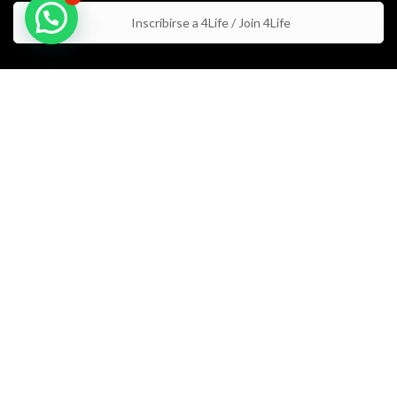
Inscribirse a 4Life / Join 4Life
Estos productos no están aprobados por la FDA y no tienen la
intención de tratar, curar, diagnosticar y/o prevenir ningún tipo de
condición o enfermedad / These products are not approved by the
FDA and are not intended to treat, cure, diagnose, and/or prevent
any disease or medical condition.