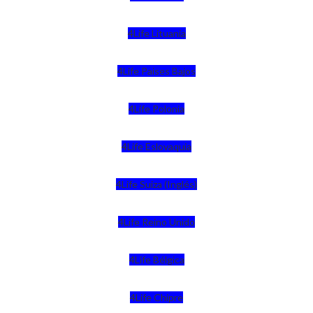
4Life Lituania
4Life Paises Bajos
4Life Polonia
4Life Eslovaquia
4Life Suiza (Inglés)
4Life Reino Unido
4Life Bélgica
4Life Chipre