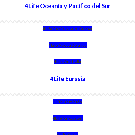
4Life Oceanía y Pacífico del Sur
4Life Papúa Nueva Guinea
4Life Nueva Zelanda
4Life Australia
4Life Eurasia
4Life Kazajstán
4Life Kirguistán
4Life Rusia