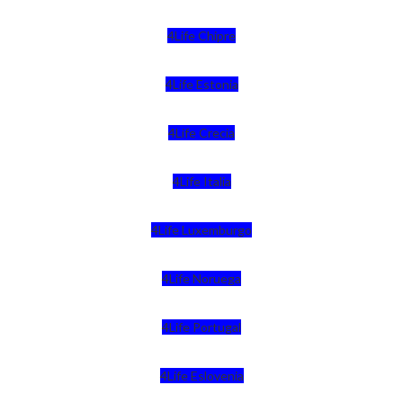
4Life Chipre
4Life Estonia
4Life Crecia
4Life Italia
4Life Luxemburgo
4Life Noruega
4Life Portugal
4Life Eslovenia