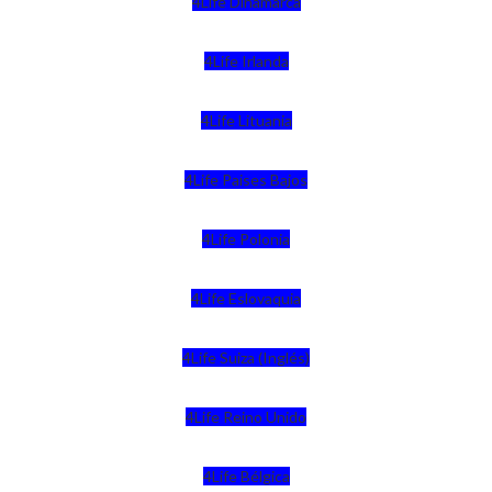
4Life Dinamarca
4Life Irlanda
4Life Lituania
4Life Paises Bajos
4Life Polonia
4Life Eslovaquia
4Life Suiza (Inglés)
4Life Reino Unido
4Life Bélgica