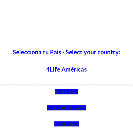
Selecciona tu País - Select your country:
4Life Américas
4Life México
4Life EEUU (Español)
4Life Ecuador