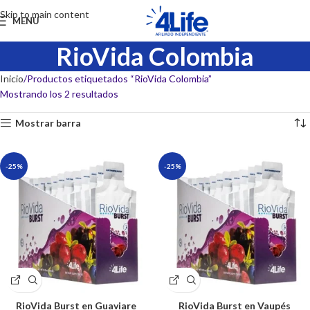
Skip to main content
MENU
RioVida Colombia
Inicio
Productos etiquetados “RioVida Colombia”
Mostrando los 2 resultados
Mostrar barra
-25%
-25%
RioVida Burst en Guaviare
RioVida Burst en Vaupés