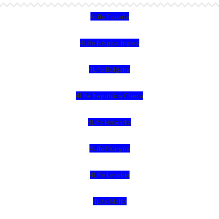
4Life España
4Life Bélgica Ingles
4Life Bulgaria
4Life República Checa
4Life Finlandia
4Life Hungria
4Life Letonia
4Life Malta