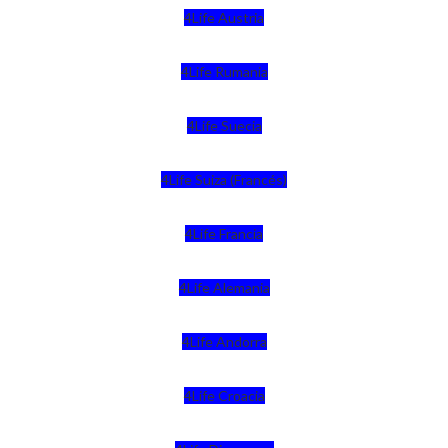
4Life Austria
4Life Rumania
4Life Suecia
4Life Suiza (Francés)
4Life Francia
4Life Alemania
4Life Andorra
4Life Croacia