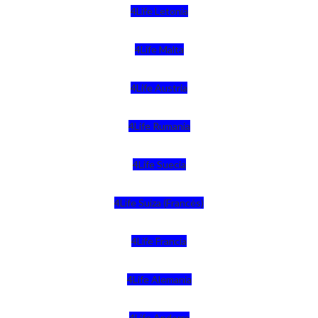
4Life Letonia
4Life Malta
4Life Austria
4Life Rumania
4Life Suecia
4Life Suiza (Francés)
4Life Francia
4Life Alemania
4Life Andorra