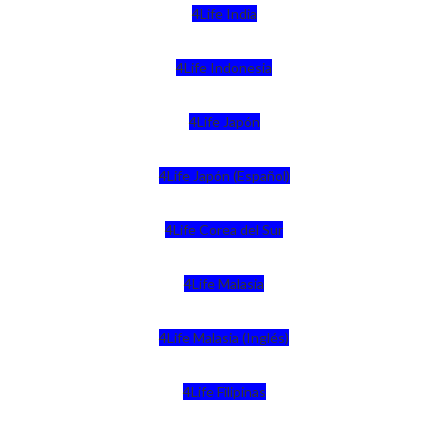
4Life India
4Life Indonesia
4Life Japón
4Life Japón (Español)
4Life Corea del Sur
4Life Malasia
4Life Malasia (Inglés)
4Life Filipinas
4Life Singapur