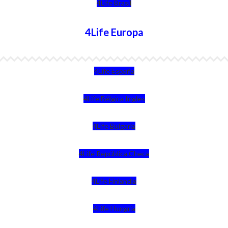
4Life Brasil
4Life Europa
4Life España
4Life Bélgica Ingles
4Life Bulgaria
4Life República Checa
4Life Finlandia
4Life Hungria