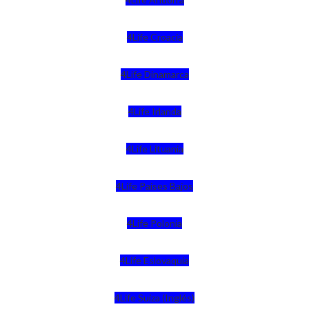
4Life Croacia
4Life Dinamarca
4Life Irlanda
4Life Lituania
4Life Paises Bajos
4Life Polonia
4Life Eslovaquia
4Life Suiza (Inglés)