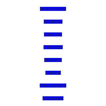
4Life Reino Unido
4Life Bélgica
4Life Chipre
4Life Estonia
4Life Crecia
4Life Italia
4Life Luxemburgo
4Life Noruega