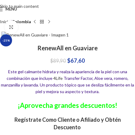
Skip to main content
MENU
Inicio
Colombia
Click to enlarge
-25%
RenewAll en Guaviare
$
67,60
$
89,90
Este gel calmante hidrata y realza la apariencia de la piel con una
combinación que incluye
4Life
Transfer Factor, Aloe vera, romero,
manzanilla y lavanda. Un producto tópico que se desliza fácilmente en la
piel y mejora su aspecto y textura.
¡Aprovecha grandes descuentos!
Regístrate Como Cliente o Afiliado y Obtén
Descuento