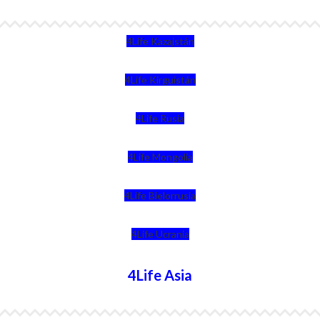
4Life Kazajstán
4Life Kirguistán
4Life Rusia
4Life Mongolia
4Life Bielorrusia
4Life Ucrania
4Life Asia