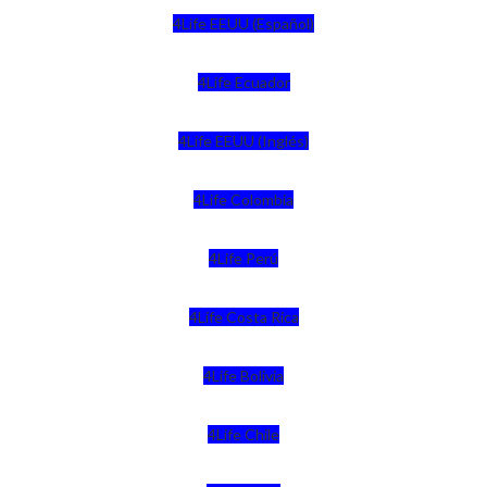
4Life EEUU (Español)
4Life Ecuador
4Life EEUU (Inglés)
4Life Colombia
4Life Perú
4Life Costa Rica
4Life Bolivia
4Life Chile