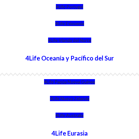
4Life Portugal
4Life Eslovenia
4Life Irlanda del Norte
4Life Oceanía y Pacífico del Sur
4Life Papúa Nueva Guinea
4Life Nueva Zelanda
4Life Australia
4Life Eurasia