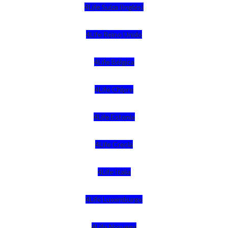
4Life Suiza (Inglés)
4Life Reino Unido
4Life Bélgica
4Life Chipre
4Life Estonia
4Life Crecia
4Life Italia
4Life Luxemburgo
4Life Noruega