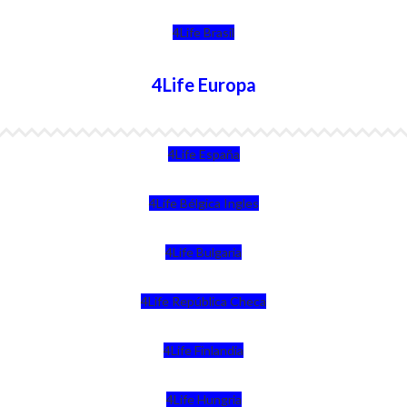
4Life Brasil
4Life Europa
4Life España
4Life Bélgica Ingles
4Life Bulgaria
4Life República Checa
4Life Finlandia
4Life Hungria