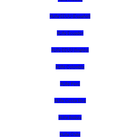
4Life EEUU (Español)
4Life Ecuador
4Life EEUU (Inglés)
4Life Colombia
4Life Perú
4Life Costa Rica
4Life Bolivia
4Life Chile