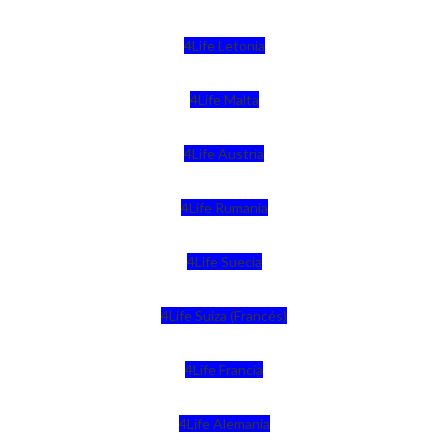
4Life Letonia
4Life Malta
4Life Austria
4Life Rumania
4Life Suecia
4Life Suiza (Francés)
4Life Francia
4Life Alemania