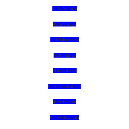
4Life Andorra
4Life Croacia
4Life Dinamarca
4Life Irlanda
4Life Lituania
4Life Paises Bajos
4Life Polonia
4Life Eslovaquia