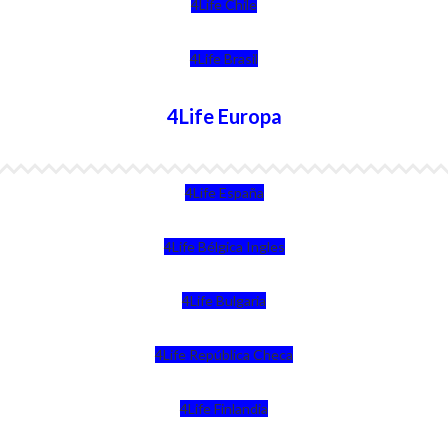
4Life Chile
4Life Brasil
4Life Europa
4Life España
4Life Bélgica Ingles
4Life Bulgaria
4Life República Checa
4Life Finlandia