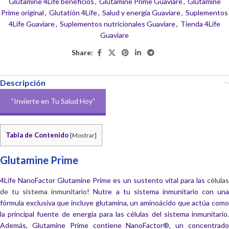
Glutamine 4Life beneficios
,
Glutamine Prime Guaviare
,
Glutamine
Prime original
,
Glutatión 4Life
,
Salud y energía Guaviare
,
Suplementos
4Life Guaviare
,
Suplementos nutricionales Guaviare
,
Tienda 4Life
Guaviare
Share:
Descripción
“Invierte en Tu Salud Hoy”
Tabla de Contenido
[
Mostrar
]
Glutamine Prime
4Life NanoFactor Glutamine Prime es un sustento vital para las
células
de tu sistema inmunitario
! Nutre a tu sistema inmunitario con un
fórmula exclusiva que incluye glutamina, un aminoácido que actúa como
la principal fuente de energía para las células del sistema inmunitario.
Además, Glutamine Prime contiene NanoFactor®, un concentrado