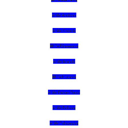
4Life Andorra
4Life Croacia
4Life Dinamarca
4Life Irlanda
4Life Lituania
4Life Paises Bajos
4Life Polonia
4Life Eslovaquia