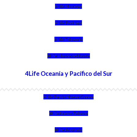
4Life Noruega
4Life Portugal
4Life Eslovenia
4Life Irlanda del Norte
4Life Oceanía y Pacífico del Sur
4Life Papúa Nueva Guinea
4Life Nueva Zelanda
4Life Australia