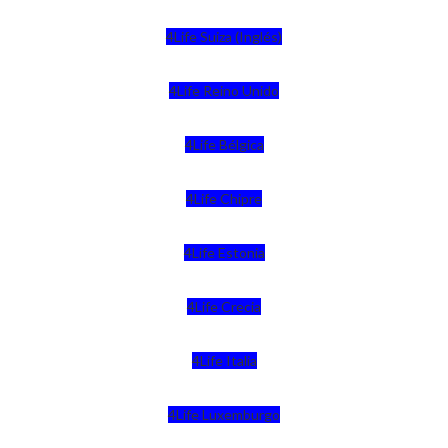
4Life Suiza (Inglés)
4Life Reino Unido
4Life Bélgica
4Life Chipre
4Life Estonia
4Life Crecia
4Life Italia
4Life Luxemburgo