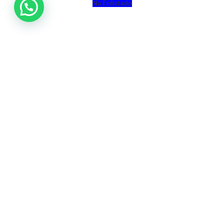
No Enlistado
Comprar con Descuentos / Buy with Discounts
Inscribirse a 4Life / Join 4Life
Estos productos no están aprobados por la FDA y no tienen la