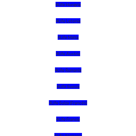
4Life Hungria
4Life Letonia
4Life Malta
4Life Austria
4Life Rumania
4Life Suecia
4Life Suiza (Francés)
4Life Francia
4Life Alemania