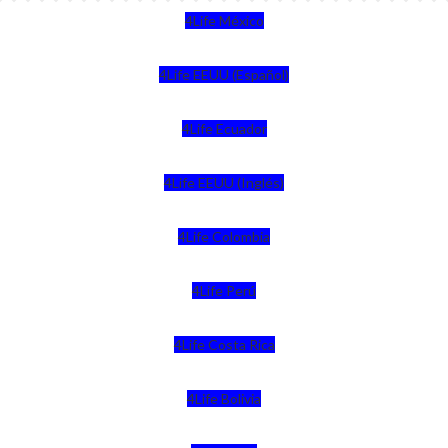
4Life México
4Life EEUU (Español)
4Life Ecuador
4Life EEUU (Inglés)
4Life Colombia
4Life Perú
4Life Costa Rica
4Life Bolivia