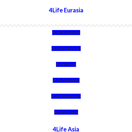
4Life Eurasia
4Life Kazajstán
4Life Kirguistán
4Life Rusia
4Life Mongolia
4Life Bielorrusia
4Life Ucrania
4Life Asia