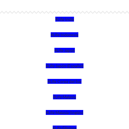
4Life India
4Life Indonesia
4Life Japón
4Life Japón (Español)
4Life Corea del Sur
4Life Malasia
4Life Malasia (Inglés)
4Life Filipinas