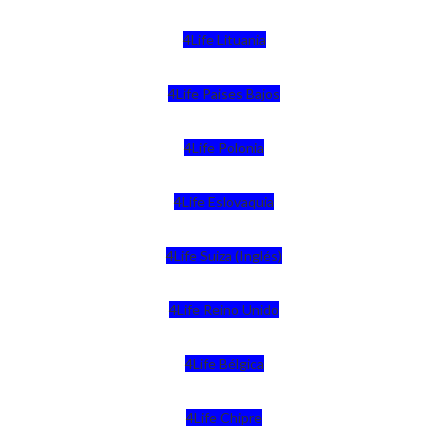
4Life Lituania
4Life Paises Bajos
4Life Polonia
4Life Eslovaquia
4Life Suiza (Inglés)
4Life Reino Unido
4Life Bélgica
4Life Chipre