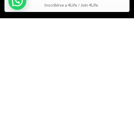
Inscribirse a 4Life / Join 4Life
Estos productos no están aprobados por la FDA y no tienen la
intención de tratar, curar, diagnosticar y/o prevenir ningún tipo de
condición o enfermedad / These products are not approved by the
FDA and are not intended to treat, cure, diagnose, and/or prevent
any disease or medical condition.