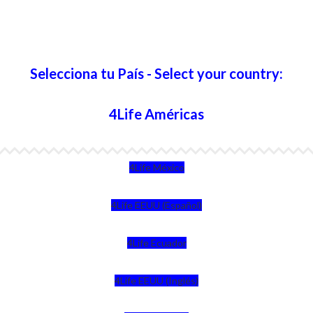
Selecciona tu País - Select your country:
4Life Américas
4Life México
4Life EEUU (Español)
4Life Ecuador
4Life EEUU (Inglés)