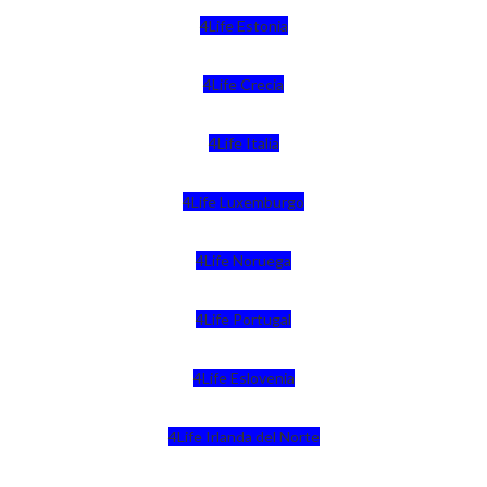
4Life Estonia
4Life Crecia
4Life Italia
4Life Luxemburgo
4Life Noruega
4Life Portugal
4Life Eslovenia
4Life Irlanda del Norte