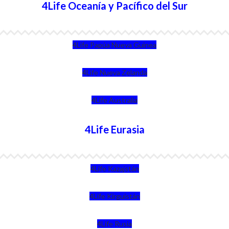
4Life Oceanía y Pacífico del Sur
4Life Papúa Nueva Guinea
4Life Nueva Zelanda
4Life Australia
4Life Eurasia
4Life Kazajstán
4Life Kirguistán
4Life Rusia