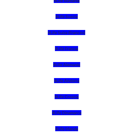
4Life Rumania
4Life Suecia
4Life Suiza (Francés)
4Life Francia
4Life Alemania
4Life Andorra
4Life Croacia
4Life Dinamarca
4Life Irlanda