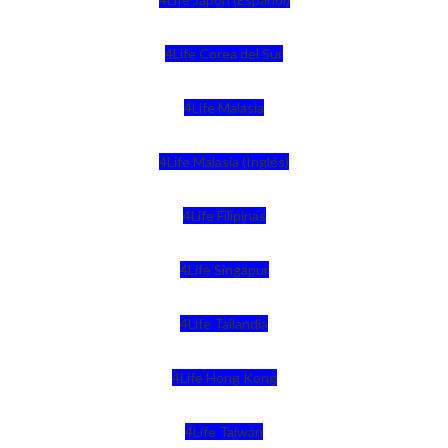
4Life Corea del Sur
4Life Malasia
4Life Malasia (Inglés)
4Life Filipinas
4Life Singapur
4Life Tailandia
4Life Hong Kong
4Life Taiwán