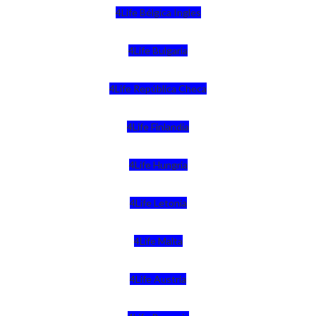
4Life Bélgica Ingles
4Life Bulgaria
4Life República Checa
4Life Finlandia
4Life Hungria
4Life Letonia
4Life Malta
4Life Austria