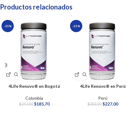
Productos relacionados
-25%
-25%
4Life Renuvo® en Bogotá
4Life Renuvo® en Perú
Colombia
Perú
$
185,70
$
227,00
$
247,00
$
302,00