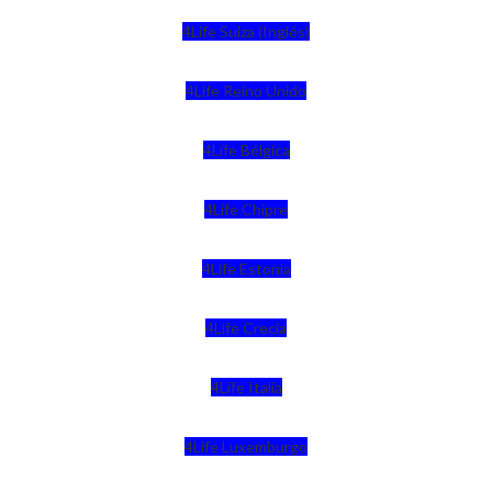
4Life Suiza (Inglés)
4Life Reino Unido
4Life Bélgica
4Life Chipre
4Life Estonia
4Life Crecia
4Life Italia
4Life Luxemburgo