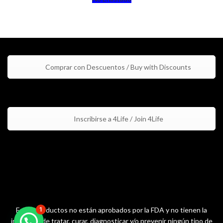
Comprar con Descuentos / Buy with Discounts
Inscribirse a 4Life / Join 4Life
Estos productos no están aprobados por la FDA y no tienen la
1
intención de tratar, curar, diagnosticar y/o prevenir ningún tipo de
🌟 ¡Hola! ¿Tienes alguna pregunta?