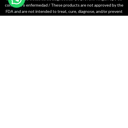
condición o enfermedad / These products are not approved by the
FDA and are not intended to treat, cure, diagnose, and/or prevent
any disease or medical condition.
Empresa líder en suplementos nutricionales y bienestar para potenciar
tu vida.
099 576 9558 // 098 498 7988
jhonpatricio.ojeda@outlook.com
4Life Ecuador
Todos los derechos reservados
2023 . Creado por
Agencia de
Marketing Digital y SEO