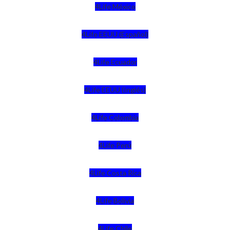
4Life México
4Life EEUU (Español)
4Life Ecuador
4Life EEUU (Inglés)
4Life Colombia
4Life Perú
4Life Costa Rica
4Life Bolivia
4Life Chile