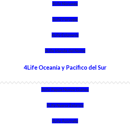
4Life Noruega
4Life Portugal
4Life Eslovenia
4Life Irlanda del Norte
4Life Oceanía y Pacífico del Sur
4Life Papúa Nueva Guinea
4Life Nueva Zelanda
4Life Australia