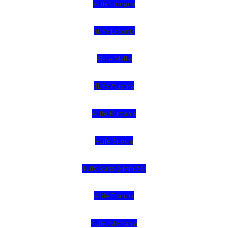
4Life Hungria
4Life Letonia
4Life Malta
4Life Austria
4Life Rumania
4Life Suecia
4Life Suiza (Francés)
4Life Francia
4Life Alemania