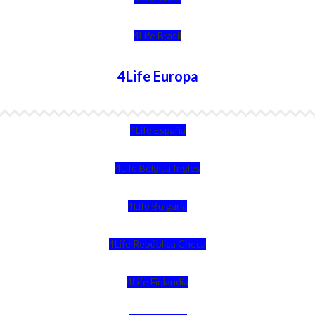
4Life Brasil
4Life Europa
4Life España
4Life Bélgica Ingles
4Life Bulgaria
4Life República Checa
4Life Finlandia