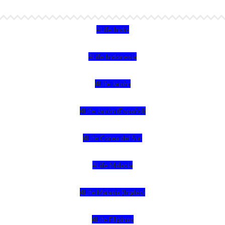
4Life India
4Life Indonesia
4Life Japón
4Life Japón (Español)
4Life Corea del Sur
4Life Malasia
4Life Malasia (Inglés)
4Life Filipinas