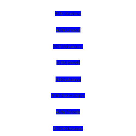
4Life Andorra
4Life Croacia
4Life Dinamarca
4Life Irlanda
4Life Lituania
4Life Paises Bajos
4Life Polonia
4Life Eslovaquia