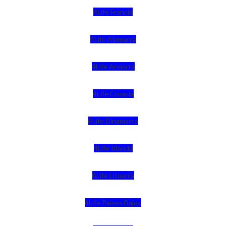
4Life Francia
4Life Alemania
4Life Andorra
4Life Croacia
4Life Dinamarca
4Life Irlanda
4Life Lituania
4Life Paises Bajos