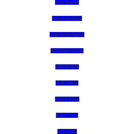
4Life Polonia
4Life Eslovaquia
4Life Suiza (Inglés)
4Life Reino Unido
4Life Bélgica
4Life Chipre
4Life Estonia
4Life Crecia
4Life Italia