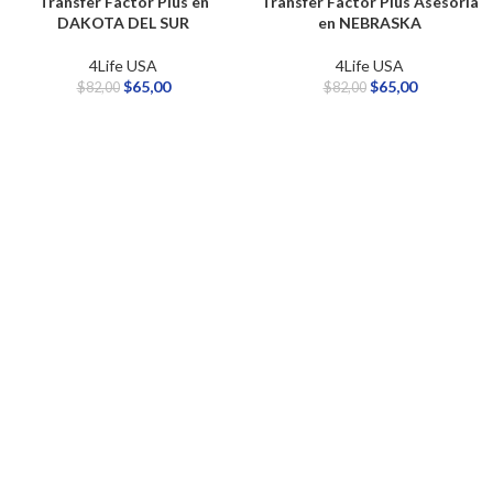
Transfer Factor Plus en
Transfer Factor Plus Asesoría
DAKOTA DEL SUR
en NEBRASKA
4Life USA
4Life USA
$
65,00
$
65,00
$
82,00
$
82,00