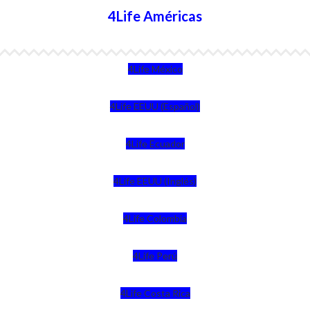
4Life Américas
4Life México
4Life EEUU (Español)
4Life Ecuador
4Life EEUU (Inglés)
4Life Colombia
4Life Perú
4Life Costa Rica