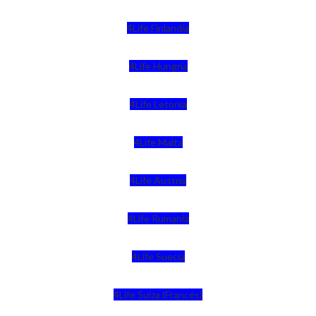
4Life Finlandia
4Life Hungria
4Life Letonia
4Life Malta
4Life Austria
4Life Rumania
4Life Suecia
4Life Suiza (Francés)