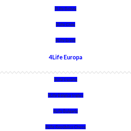
4Life Bolivia
4Life Chile
4Life Brasil
4Life Europa
4Life España
4Life Bélgica Ingles
4Life Bulgaria
4Life República Checa