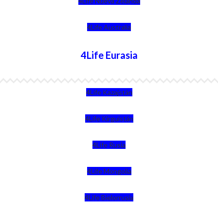
4Life Nueva Zelanda
4Life Australia
4Life Eurasia
4Life Kazajstán
4Life Kirguistán
4Life Rusia
4Life Mongolia
4Life Bielorrusia