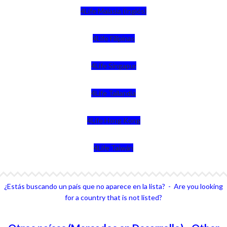
4Life Malasia (Inglés)
4Life Filipinas
4Life Singapur
4Life Tailandia
4Life Hong Kong
4Life Taiwán
¿Estás buscando un país que no aparece en la lista? - Are you looking
for a country that is not listed?