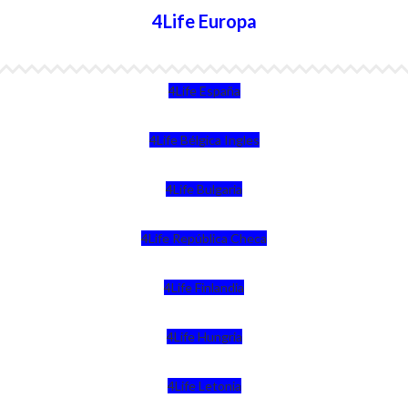
4Life Europa
4Life España
4Life Bélgica Ingles
4Life Bulgaria
4Life República Checa
4Life Finlandia
4Life Hungria
4Life Letonia