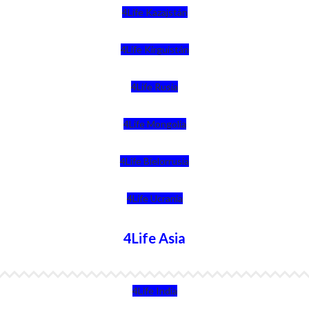
4Life Kazajstán
4Life Kirguistán
4Life Rusia
4Life Mongolia
4Life Bielorrusia
4Life Ucrania
4Life Asia
4Life India