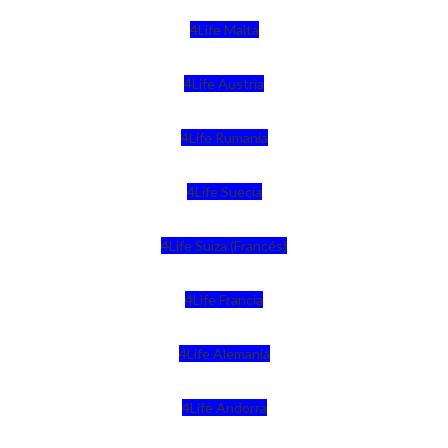
4Life Malta
4Life Austria
4Life Rumania
4Life Suecia
4Life Suiza (Francés)
4Life Francia
4Life Alemania
4Life Andorra