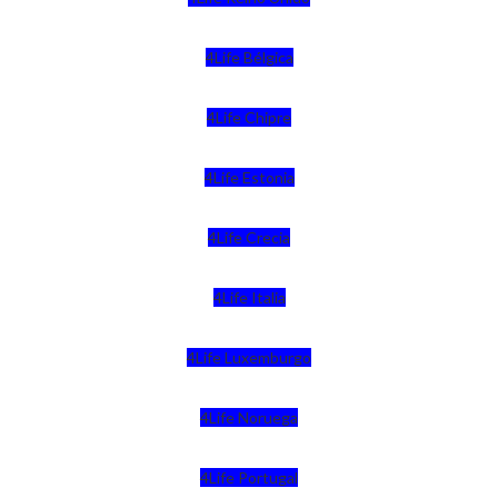
4Life Bélgica
4Life Chipre
4Life Estonia
4Life Crecia
4Life Italia
4Life Luxemburgo
4Life Noruega
4Life Portugal