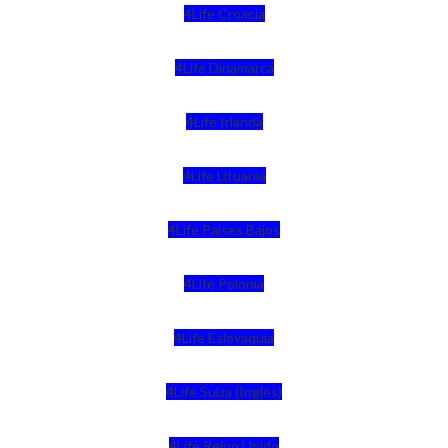
4Life Croacia
4Life Dinamarca
4Life Irlanda
4Life Lituania
4Life Paises Bajos
4Life Polonia
4Life Eslovaquia
4Life Suiza (Inglés)
4Life Reino Unido