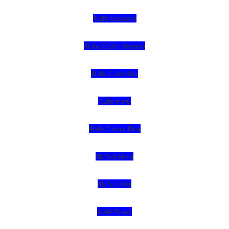
4Life Ecuador
4Life EEUU (Inglés)
4Life Colombia
4Life Perú
4Life Costa Rica
4Life Bolivia
4Life Chile
4Life Brasil