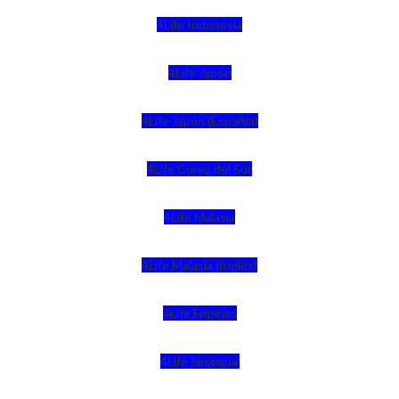
4Life Indonesia
4Life Japón
4Life Japón (Español)
4Life Corea del Sur
4Life Malasia
4Life Malasia (Inglés)
4Life Filipinas
4Life Singapur