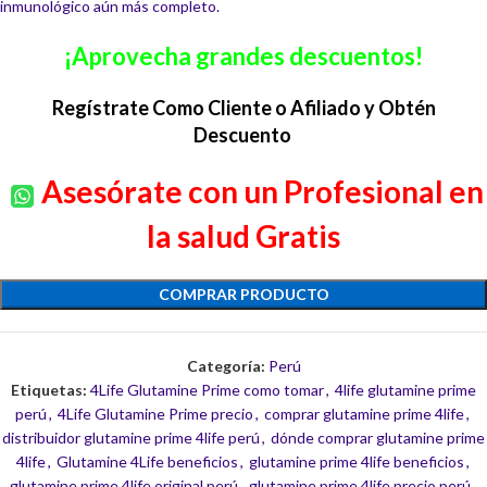
inmunológico aún más completo.
¡Aprovecha grandes descuentos!
Regístrate Como Cliente o Afiliado y Obtén
Descuento
Asesórate con un Profesional en
la salud Gratis
COMPRAR PRODUCTO
Categoría:
Perú
Etiquetas:
4Life Glutamine Prime como tomar
,
4life glutamine prime
perú
,
4Life Glutamine Prime precio
,
comprar glutamine prime 4life
,
distribuidor glutamine prime 4life perú
,
dónde comprar glutamine prime
4life
,
Glutamine 4Life beneficios
,
glutamine prime 4life beneficios
,
glutamine prime 4life original perú
,
glutamine prime 4life precio perú
,