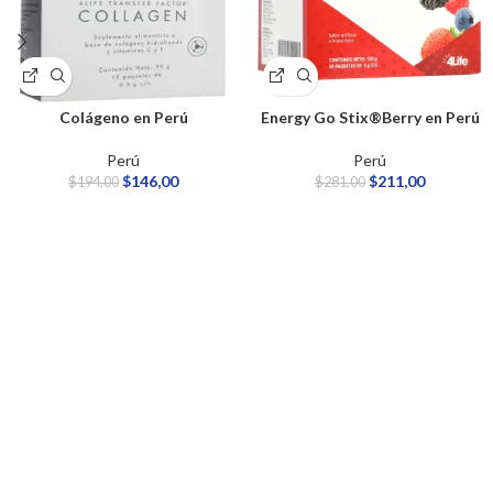
Colágeno​ en Perú
Energy Go Stix®Berry en Perú
Perú
Perú
$
146,00
$
211,00
$
194,00
$
281,00