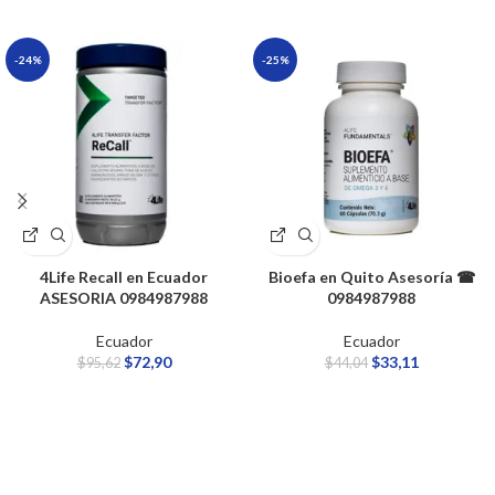
-24%
-25%
4Life Recall en Ecuador
Bioefa en Quito Asesoría ☎
ASESORIA 0984987988
0984987988
Ecuador
Ecuador
$
72,90
$
33,11
$
95,62
$
44,04