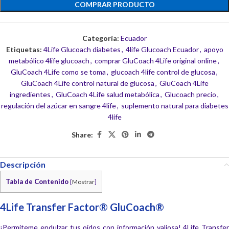
COMPRAR PRODUCTO
Categoría:
Ecuador
Etiquetas:
4Life Glucoach diabetes
,
4life Glucoach Ecuador
,
apoyo
metabólico 4life glucoach
,
comprar GluCoach 4Life original online
,
GluCoach 4Life como se toma
,
glucoach 4life control de glucosa
,
GluCoach 4Life control natural de glucosa
,
GluCoach 4Life
ingredientes
,
GluCoach 4Life salud metabólica
,
Glucoach precio
,
regulación del azúcar en sangre 4life
,
suplemento natural para diabetes
4life
Share:
Descripción
Tabla de Contenido
[
Mostrar
]
4Life Transfer Factor® GluCoach®
¡Permíteme endulzar tus oídos con información valiosa! 4Life Transfer