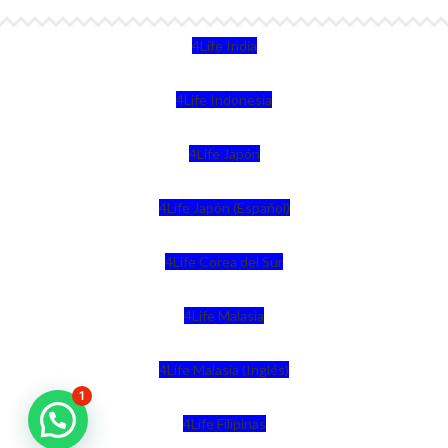
4Life India
4Life Indonesia
4Life Japón
4Life Japón (Español)
4Life Corea del Sur
4Life Malasia
4Life Malasia (Inglés)
1
4Life Filipinas