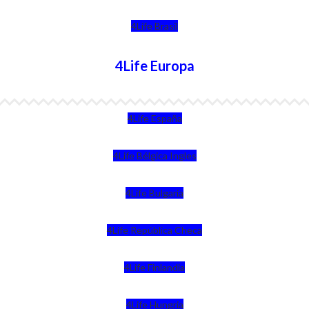
4Life Brasil
4Life Europa
4Life España
4Life Bélgica Ingles
4Life Bulgaria
4Life República Checa
4Life Finlandia
4Life Hungria