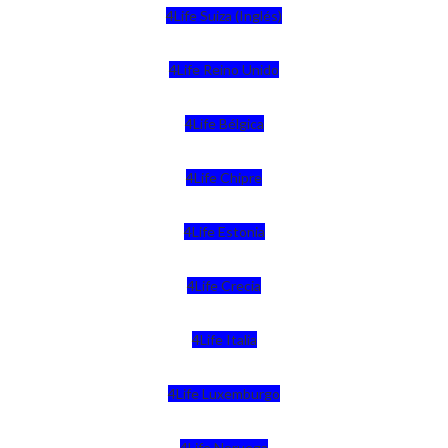
4Life Suiza (Inglés)
4Life Reino Unido
4Life Bélgica
4Life Chipre
4Life Estonia
4Life Crecia
4Life Italia
4Life Luxemburgo
4Life Noruega