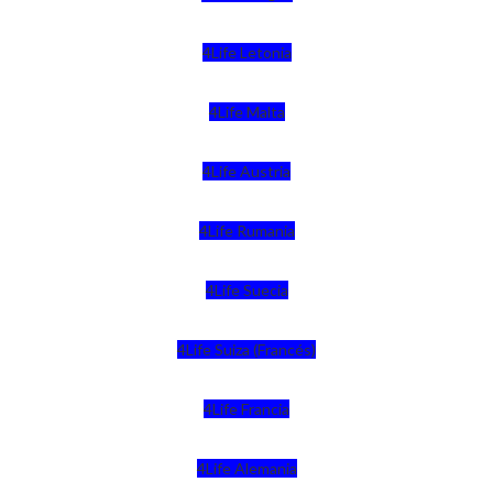
4Life Letonia
4Life Malta
4Life Austria
4Life Rumania
4Life Suecia
4Life Suiza (Francés)
4Life Francia
4Life Alemania