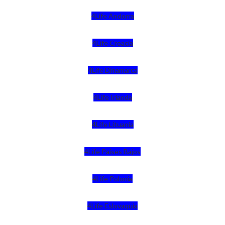
4Life Andorra
4Life Croacia
4Life Dinamarca
4Life Irlanda
4Life Lituania
4Life Paises Bajos
4Life Polonia
4Life Eslovaquia