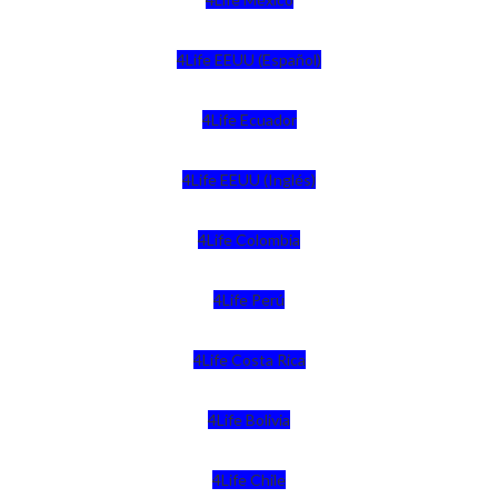
4Life EEUU (Español)
4Life Ecuador
4Life EEUU (Inglés)
4Life Colombia
4Life Perú
4Life Costa Rica
4Life Bolivia
4Life Chile