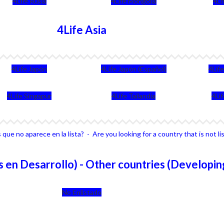
4Life Rusia
4Life Mongolia
4Li
4Life Asia
4Life Japón
4Life Japón (Español)
4Lif
4Life Singapur
4Life Tailandia
4Li
que no aparece en la lista? - Are you looking for a country that is not li
 en Desarrollo) - Other countries (Developin
No Enlistado