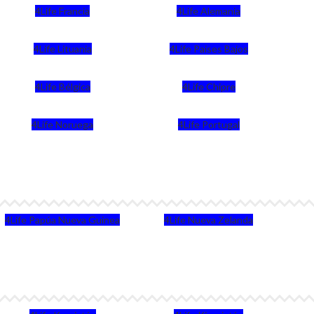
4Life Francia
4Life Alemania
4Life Lituania
4Life Paises Bajos
4Life Bélgica
4Life Chipre
4Life Noruega
4Life Portugal
4Life Papúa Nueva Guinea
4Life Nueva Zelanda