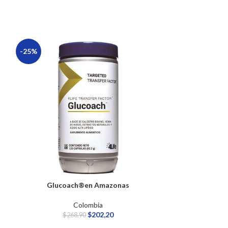
-25%
-25%
Glucoach®en Amazonas
Paquete de Inic
Colombia
$
202,20
$
268,90
$
2.4