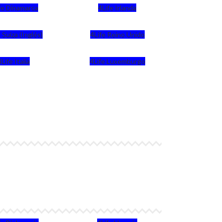
fe Dinamarca
4Life Irlanda
 Suiza (Inglés)
4Life Reino Unido
4Life Italia
4Life Luxemburgo