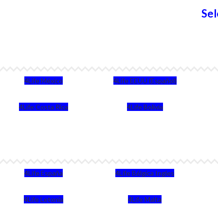
Sel
4Life México
4Life EEUU (Español)
4Life Costa Rica
4Life Bolivia
4Life España
4Life Bélgica Ingles
4Life Letonia
4Life Malta