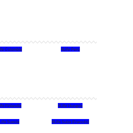
ife Colombia
4Life Perú
ife Finlandia
4Life Hungria
Life Suecia
4Life Suiza (Francés)