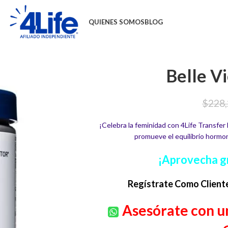
QUIENES SOMOS
BLOG
Belle V
$
228
¡Celebra la feminidad con 4Life Transfer
promueve el equilibrio hormona
¡Aprovecha g
Regístrate Como Client
Asesórate con un