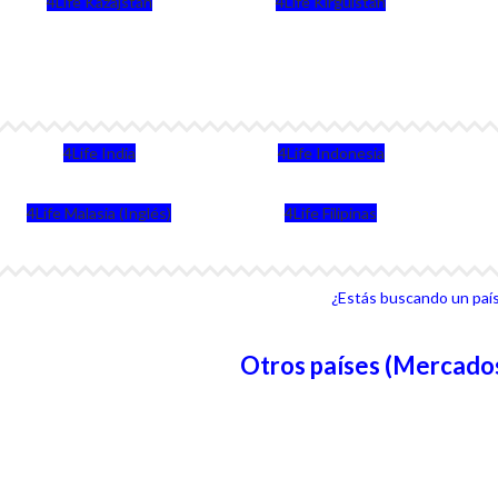
4Life Kazajstán
4Life Kirguistán
4Life India
4Life Indonesia
4Life Malasia (Inglés)
4Life Filipinas
¿Estás buscando un país 
Otros países (Mercados