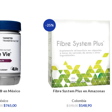
-25%
e® en México
Fibre System Plus en Amazonas
éxico
Colombia
$
765,00
$
148,90
00
$
198,00