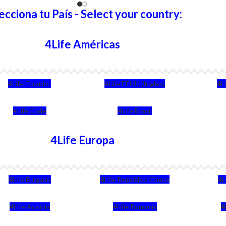
ecciona tu País - Select your country:
4Life Américas
4Life Ecuador
4Life EEUU (Inglés)
4L
4Life Chile
4Life Brasil
4Life Europa
4Life Bulgaria
4Life República Checa
4L
4Life Austria
4Life Rumania
4