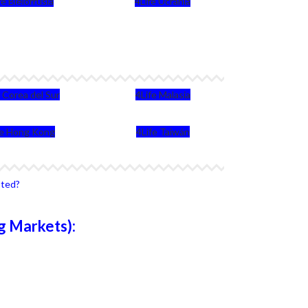
fe Bielorrusia
4Life Ucrania
e Corea del Sur
4Life Malasia
fe Hong Kong
4Life Taiwán
sted?
g Markets):