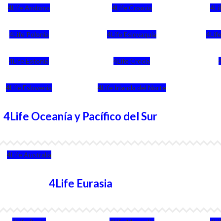
4Life Andorra
4Life Croacia
4Li
4Life Polonia
4Life Eslovaquia
4Life
4Life Estonia
4Life Crecia
4Life Eslovenia
4Life Irlanda del Norte
4Life Oceanía y Pacífico del Sur
4Life Australia
4Life Eurasia