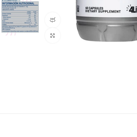
360 product view
Click to enlarge