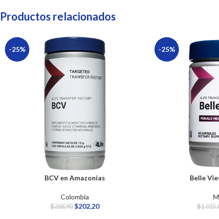
Productos relacionados
-25%
-25%
BCV en Amazonias
Belle Vi
Colombia
M
$
202,20
$
268,90
$
1.015,