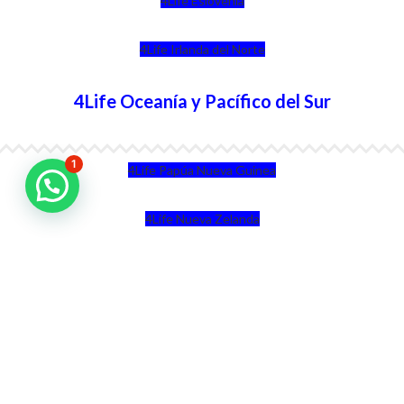
4Life Eslovenia
4Life Irlanda del Norte
4Life Oceanía y Pacífico del Sur
1
4Life Papúa Nueva Guinea
4Life Nueva Zelanda
4Life Australia
4Life Eurasia
4Life Kazajstán