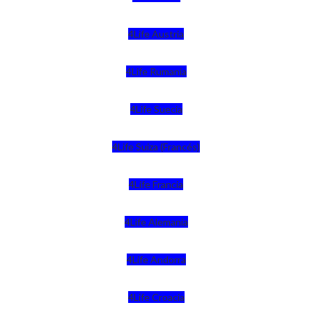
4Life Austria
4Life Rumania
4Life Suecia
4Life Suiza (Francés)
4Life Francia
4Life Alemania
4Life Andorra
4Life Croacia