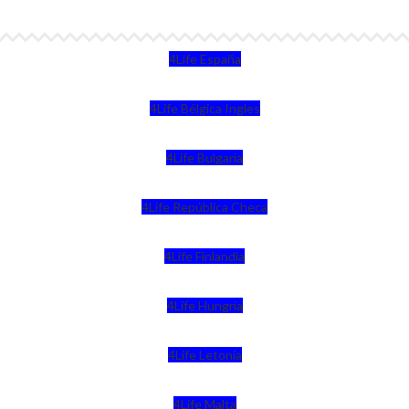
4Life España
4Life Bélgica Ingles
4Life Bulgaria
4Life República Checa
4Life Finlandia
4Life Hungria
4Life Letonia
4Life Malta