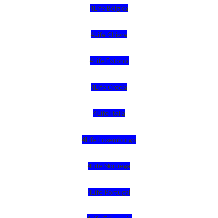
4Life Bélgica
4Life Chipre
4Life Estonia
4Life Crecia
4Life Italia
4Life Luxemburgo
4Life Noruega
4Life Portugal