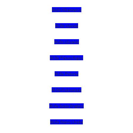
4Life Dinamarca
4Life Irlanda
4Life Lituania
4Life Paises Bajos
4Life Polonia
4Life Eslovaquia
4Life Suiza (Inglés)
4Life Reino Unido