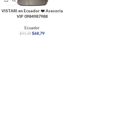
VISTARI en Ecuador ❤️ Asesoría
VIP 0984987988
Ecuador
$
68,79
$
91,38