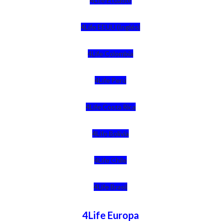
4Life Ecuador
4Life EEUU (Inglés)
4Life Colombia
4Life Perú
4Life Costa Rica
4Life Bolivia
4Life Chile
4Life Brasil
4Life Europa