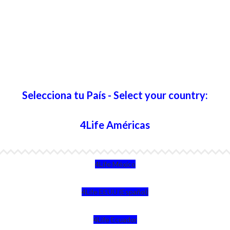
Selecciona tu País - Select your country:
4Life Américas
4Life México
4Life EEUU (Español)
4Life Ecuador