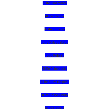
4Life Dinamarca
4Life Irlanda
4Life Lituania
4Life Paises Bajos
4Life Polonia
4Life Eslovaquia
4Life Suiza (Inglés)
4Life Reino Unido
4Life Bélgica