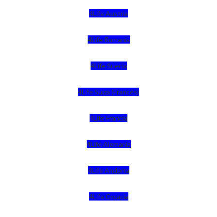
4Life Austria
4Life Rumania
4Life Suecia
4Life Suiza (Francés)
4Life Francia
4Life Alemania
4Life Andorra
4Life Croacia