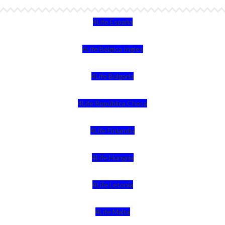
4Life España
4Life Bélgica Ingles
4Life Bulgaria
4Life República Checa
4Life Finlandia
4Life Hungria
4Life Letonia
4Life Malta