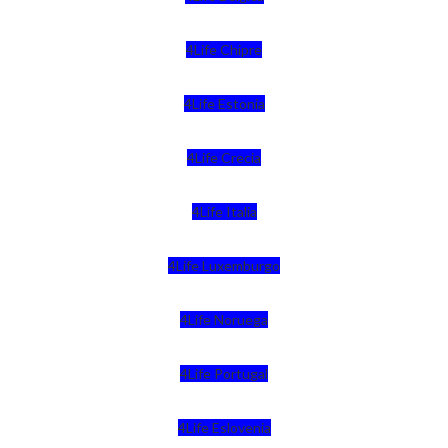
4Life Chipre
4Life Estonia
4Life Crecia
4Life Italia
4Life Luxemburgo
4Life Noruega
4Life Portugal
4Life Eslovenia