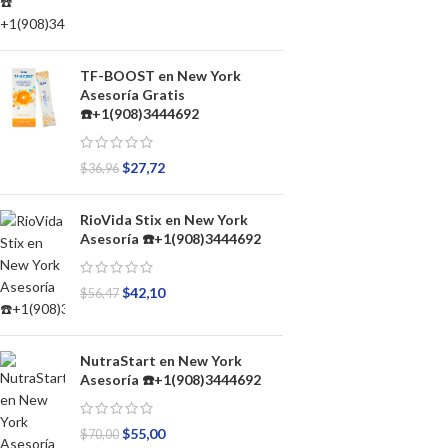
TF-BOOST en New York
Asesoría Gratis
☎️+1(908)3444692
$
27,72
$
36,96
RioVida Stix en New York
Asesoría ☎️+1(908)3444692
$
42,10
$
56,47
NutraStart en New York
Asesoría ☎️+1(908)3444692
$
55,00
$
70,00