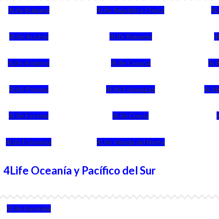
4Life Bulgaria
4Life República Checa
4L
4Life Austria
4Life Rumania
4
4Life Andorra
4Life Croacia
4Li
4Life Polonia
4Life Eslovaquia
4Life
4Life Estonia
4Life Crecia
4Life Eslovenia
4Life Irlanda del Norte
4Life Oceanía y Pacífico del Sur
4Life Australia