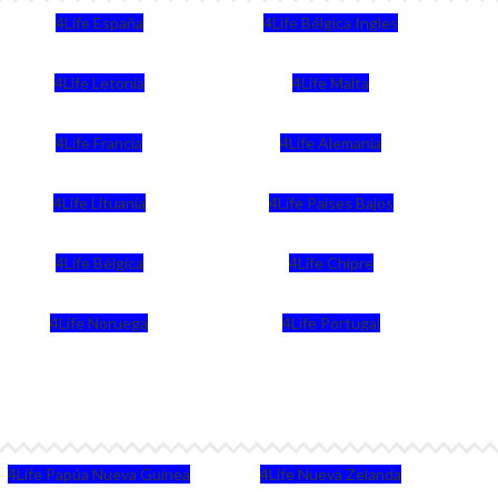
4Life España
4Life Bélgica Ingles
4Life Letonia
4Life Malta
4Life Francia
4Life Alemania
4Life Lituania
4Life Paises Bajos
4Life Bélgica
4Life Chipre
4Life Noruega
4Life Portugal
4Life Papúa Nueva Guinea
4Life Nueva Zelanda