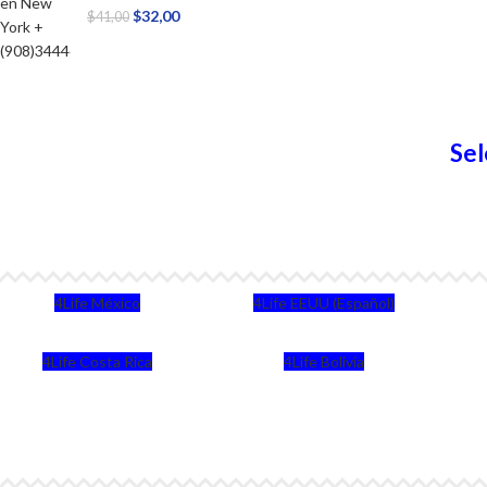
$
32,00
$
41,00
Sel
4Life México
4Life EEUU (Español)
4Life Costa Rica
4Life Bolivia