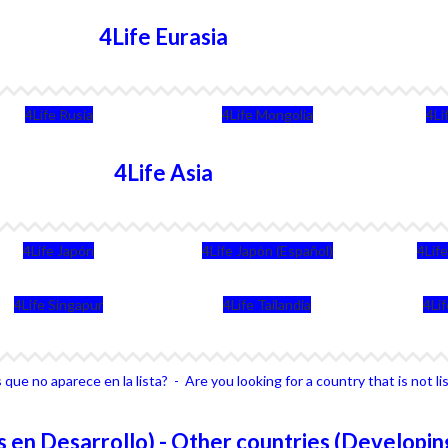
4Life Eurasia
4Life Rusia
4Life Mongolia
4Li
4Life Asia
4Life Japón
4Life Japón (Español)
4Lif
4Life Singapur
4Life Tailandia
4Li
que no aparece en la lista? - Are you looking for a country that is not li
 en Desarrollo) - Other countries (Developin