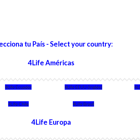
ecciona tu País - Select your country:
4Life Américas
4Life Ecuador
4Life EEUU (Inglés)
4L
4Life Chile
4Life Brasil
4Life Europa