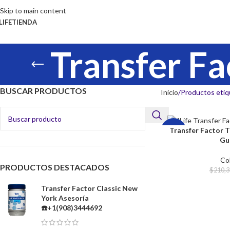
Skip to main content
LIFE
TIENDA
Transfer Fa
BUSCAR PRODUCTOS
Inicio
Productos etiq
Transfer Factor T
-25%
Gu
Co
PRODUCTOS DESTACADOS
$
210,3
Transfer Factor Classic New
York Asesoría
☎️+1(908)3444692