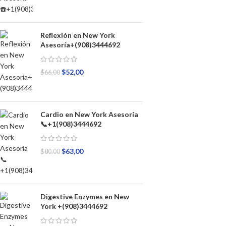
Reflexión en New York
Asesoría+(908)3444692
$
52,00
$
66,00
Cardio en New York Asesoría
📞+1(908)3444692
$
63,00
$
80,00
Digestive Enzymes en New
York +(908)3444692