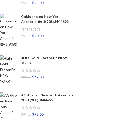
$
45,00
$
57,00
Colágeno en New York
Asesoria ☎️+1(908)3444692
$
40,00
$
51,00
4Life Gold-Factor En NEW
YORK
$
67,00
$
85,00
AG-Pro en New York Asesoría
☎️ +1(908)3444692
$
73,00
$
97,00