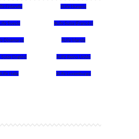
ife Finlandia
4Life Hungria
Life Suecia
4Life Suiza (Francés)
fe Dinamarca
4Life Irlanda
 Suiza (Inglés)
4Life Reino Unido
4Life Italia
4Life Luxemburgo