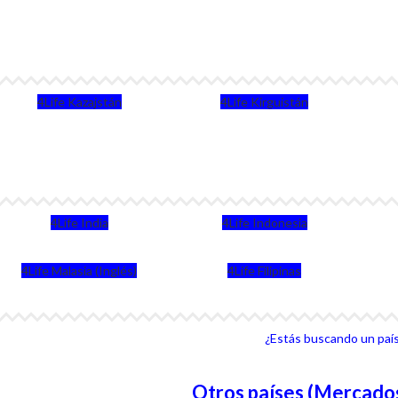
4Life Kazajstán
4Life Kirguistán
4Life India
4Life Indonesia
4Life Malasia (Inglés)
4Life Filipinas
¿Estás buscando un país 
Otros países (Mercados