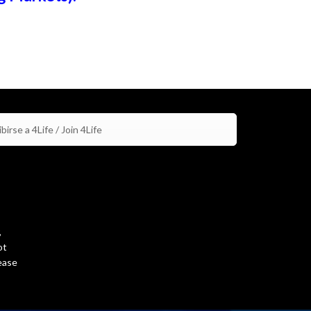
birse a 4Life / Join 4Life
,
ot
ease