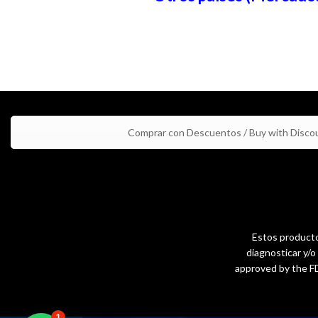
Comprar con Descuentos / Buy with Disco
Estos productos
diagnosticar y/
approved by the FD
1