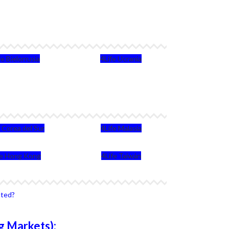
fe Bielorrusia
4Life Ucrania
e Corea del Sur
4Life Malasia
fe Hong Kong
4Life Taiwán
sted?
g Markets):