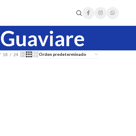
r Guaviare
18
24