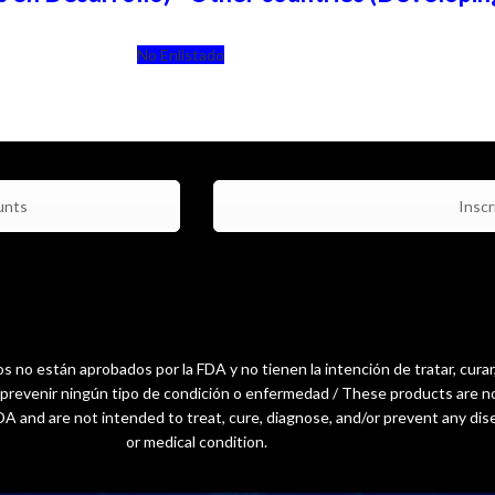
No Enlistado
unts
Inscri
 no están aprobados por la FDA y no tienen la intención de tratar, curar
o prevenir ningún tipo de condición o enfermedad / These products are n
A and are not intended to treat, cure, diagnose, and/or prevent any dis
or medical condition.