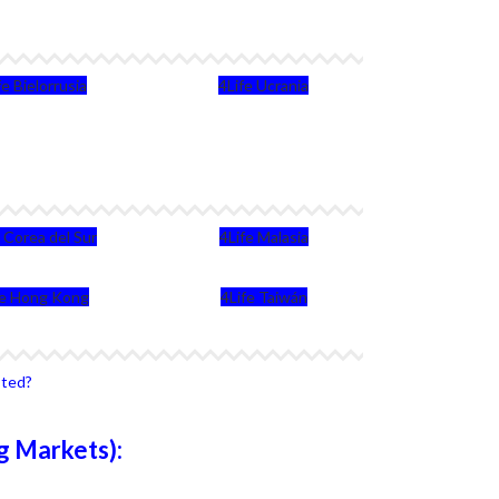
fe Bielorrusia
4Life Ucrania
e Corea del Sur
4Life Malasia
fe Hong Kong
4Life Taiwán
sted?
g Markets):