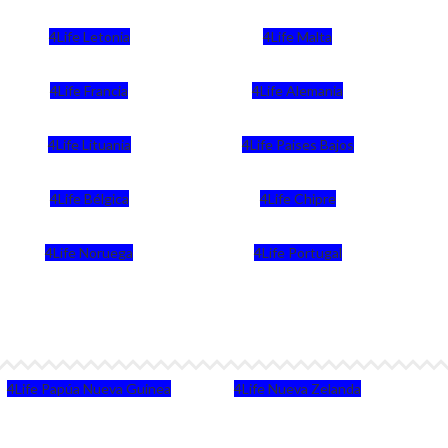
4Life Letonia
4Life Malta
4Life Francia
4Life Alemania
4Life Lituania
4Life Paises Bajos
4Life Bélgica
4Life Chipre
4Life Noruega
4Life Portugal
4Life Papúa Nueva Guinea
4Life Nueva Zelanda