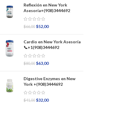
Reflexión en New York
Asesoría+(908)3444692
$
52,00
$
66,00
Cardio en New York Asesoría
📞+1(908)3444692
$
63,00
$
80,00
Digestive Enzymes en New
York +(908)3444692
$
32,00
$
41,00