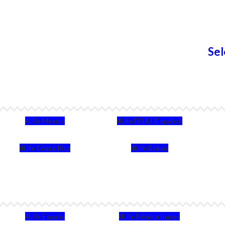
Sel
4Life México
4Life EEUU (Español)
4Life Costa Rica
4Life Bolivia
4Life España
4Life Bélgica Ingles