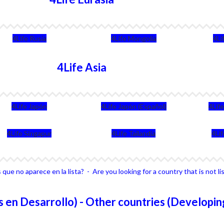
4Life Rusia
4Life Mongolia
4Li
4Life Asia
4Life Japón
4Life Japón (Español)
4Lif
4Life Singapur
4Life Tailandia
4Li
que no aparece en la lista? - Are you looking for a country that is not li
 en Desarrollo) - Other countries (Developin