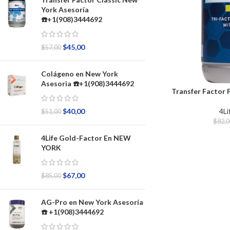
York Asesoría
☎️+1(908)3444692
$
45,00
$
57,00
Colágeno en New York
Asesoria ☎️+1(908)3444692
Transfer Factor 
4Li
$
40,00
$
51,00
$
82,
4Life Gold-Factor En NEW
YORK
$
67,00
$
85,00
AG-Pro en New York Asesoría
☎️ +1(908)3444692