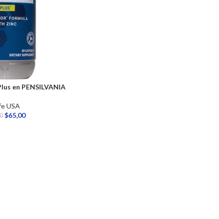
Plus en PENSILVANIA
fe USA
$
65,00
00