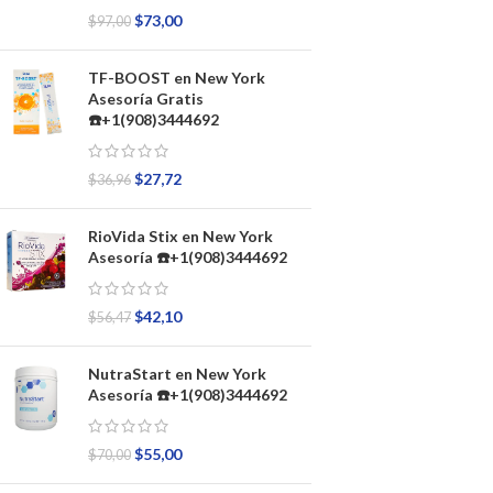
$
73,00
$
97,00
TF-BOOST en New York
Asesoría Gratis
☎️+1(908)3444692
$
27,72
$
36,96
RioVida Stix en New York
Asesoría ☎️+1(908)3444692
$
42,10
$
56,47
NutraStart en New York
Asesoría ☎️+1(908)3444692
$
55,00
$
70,00