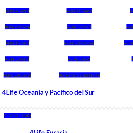
4Life Austria
4Life Rumania
4
4Life Andorra
4Life Croacia
4Li
4Life Polonia
4Life Eslovaquia
4Life
4Life Estonia
4Life Crecia
4Life Eslovenia
4Life Irlanda del Norte
4Life Oceanía y Pacífico del Sur
4Life Australia
4Life Eurasia