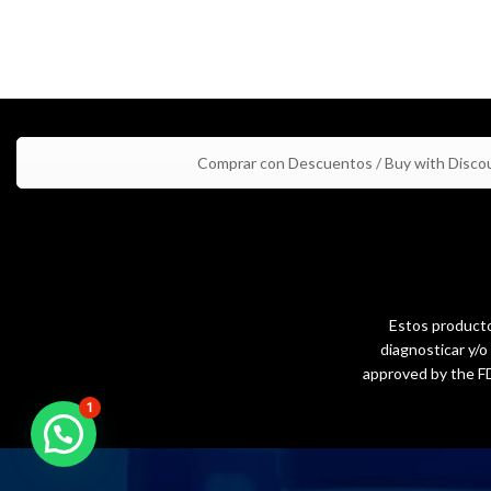
Comprar con Descuentos / Buy with Disco
Estos productos
diagnosticar y/
approved by the FD
1