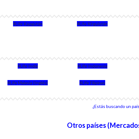
4Life Kazajstán
4Life Kirguistán
4Life India
4Life Indonesia
4Life Malasia (Inglés)
4Life Filipinas
¿Estás buscando un país 
Otros países (Mercados