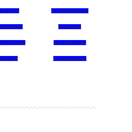
Life Suecia
4Life Suiza (Francés)
fe Dinamarca
4Life Irlanda
 Suiza (Inglés)
4Life Reino Unido
4Life Italia
4Life Luxemburgo