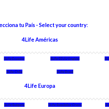
ecciona tu País - Select your country:
4Life Américas
4Life Ecuador
4Life EEUU (Inglés)
4L
4Life Chile
4Life Brasil
4Life Europa
4Life Bulgaria
4Life República Checa
4L