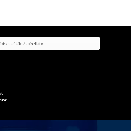
birse a 4Life / Join 4Life
,
ot
ease