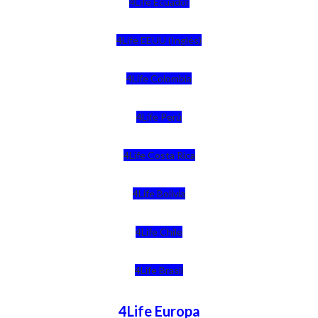
4Life Ecuador
4Life EEUU (Inglés)
4Life Colombia
4Life Perú
4Life Costa Rica
4Life Bolivia
4Life Chile
4Life Brasil
4Life Europa