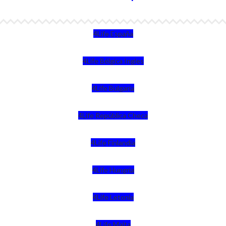
4Life España
4Life Bélgica Ingles
4Life Bulgaria
4Life República Checa
4Life Finlandia
4Life Hungria
4Life Letonia
4Life Malta