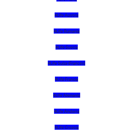
4Life Austria
4Life Rumania
4Life Suecia
4Life Suiza (Francés)
4Life Francia
4Life Alemania
4Life Andorra
4Life Croacia