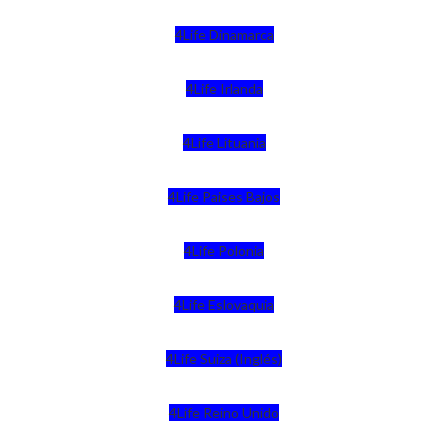
4Life Dinamarca
4Life Irlanda
4Life Lituania
4Life Paises Bajos
4Life Polonia
4Life Eslovaquia
4Life Suiza (Inglés)
4Life Reino Unido