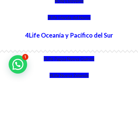
4Life Eslovenia
4Life Irlanda del Norte
4Life Oceanía y Pacífico del Sur
1
4Life Papúa Nueva Guinea
4Life Nueva Zelanda
4Life Australia
4Life Eurasia
4Life Kazajstán