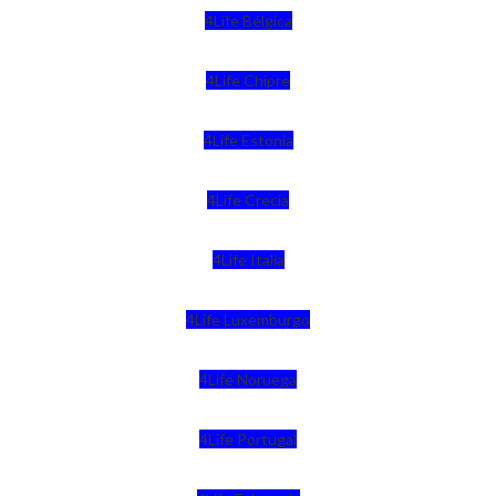
4Life Bélgica
4Life Chipre
4Life Estonia
4Life Crecia
4Life Italia
4Life Luxemburgo
4Life Noruega
4Life Portugal