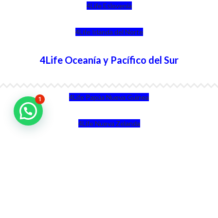
4Life Eslovenia
4Life Irlanda del Norte
4Life Oceanía y Pacífico del Sur
4Life Papúa Nueva Guinea
1
4Life Nueva Zelanda
4Life Australia
4Life Eurasia
4Life Kazajstán