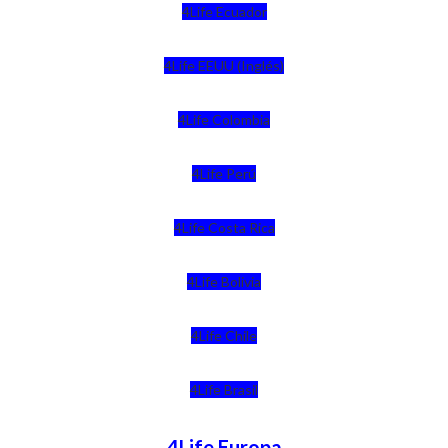
4Life Ecuador
4Life EEUU (Inglés)
4Life Colombia
4Life Perú
4Life Costa Rica
4Life Bolivia
4Life Chile
4Life Brasil
4Life Europa