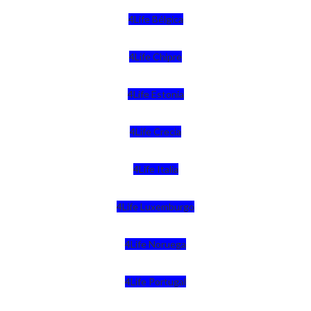
4Life Bélgica
4Life Chipre
4Life Estonia
4Life Crecia
4Life Italia
4Life Luxemburgo
4Life Noruega
4Life Portugal