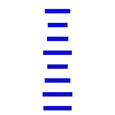
4Life Dinamarca
4Life Irlanda
4Life Lituania
4Life Paises Bajos
4Life Polonia
4Life Eslovaquia
4Life Suiza (Inglés)
4Life Reino Unido