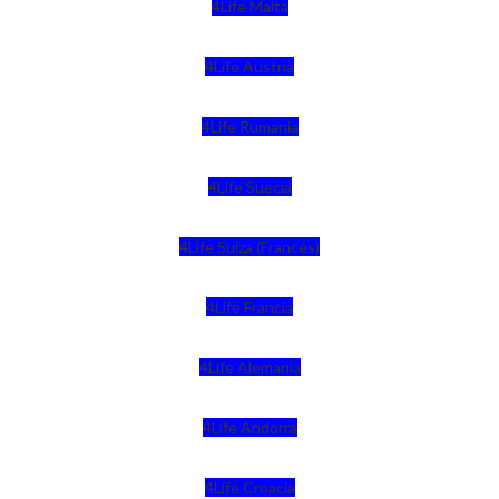
4Life Malta
4Life Austria
4Life Rumania
4Life Suecia
4Life Suiza (Francés)
4Life Francia
4Life Alemania
4Life Andorra
4Life Croacia