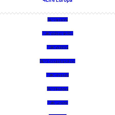
4Life España
4Life Bélgica Ingles
4Life Bulgaria
4Life República Checa
4Life Finlandia
4Life Hungria
4Life Letonia