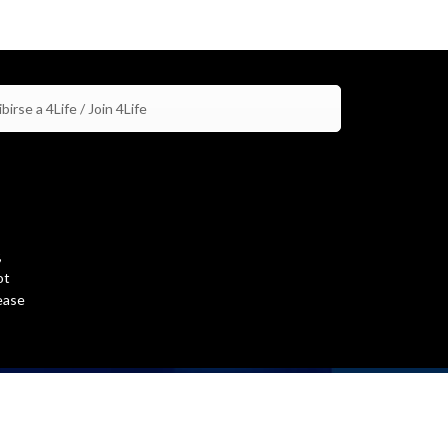
birse a 4Life / Join 4Life
,
ot
ease