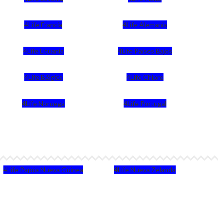
4Life Francia
4Life Alemania
4Life Lituania
4Life Paises Bajos
4Life Bélgica
4Life Chipre
4Life Noruega
4Life Portugal
4Life Papúa Nueva Guinea
4Life Nueva Zelanda