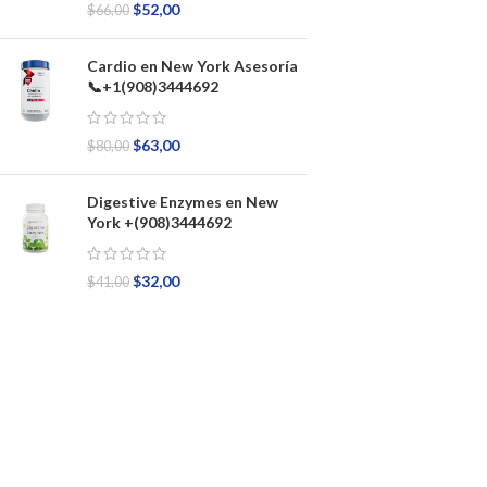
$
52,00
$
66,00
Cardio en New York Asesoría
📞+1(908)3444692
$
63,00
$
80,00
Digestive Enzymes en New
York +(908)3444692
$
32,00
$
41,00