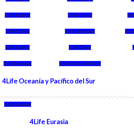
4Life Andorra
4Life Croacia
4Li
4Life Polonia
4Life Eslovaquia
4Life
4Life Estonia
4Life Crecia
4Life Eslovenia
4Life Irlanda del Norte
4Life Oceanía y Pacífico del Sur
4Life Australia
4Life Eurasia