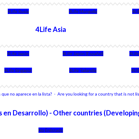
4Life Rusia
4Life Mongolia
4Li
4Life Asia
4Life Japón
4Life Japón (Español)
4Lif
4Life Singapur
4Life Tailandia
4Li
que no aparece en la lista? - Are you looking for a country that is not li
 en Desarrollo) - Other countries (Developin
No Enlistado