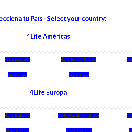
ecciona tu País - Select your country:
4Life Américas
4Life Ecuador
4Life EEUU (Inglés)
4L
4Life Chile
4Life Brasil
4Life Europa
4Life Bulgaria
4Life República Checa
4L
4Life Austria
4Life Rumania
4