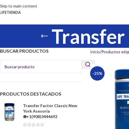
Skip to main content
LIFE
TIENDA
Transfer
BUSCAR PRODUCTOS
Inicio
Productos etiq
-25%
PRODUCTOS DESTACADOS
Transfer Factor Classic New
York Asesoría
☎️+1(908)3444692