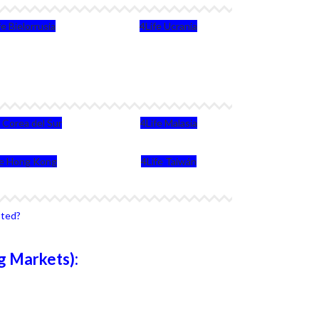
fe Bielorrusia
4Life Ucrania
e Corea del Sur
4Life Malasia
fe Hong Kong
4Life Taiwán
sted?
g Markets):