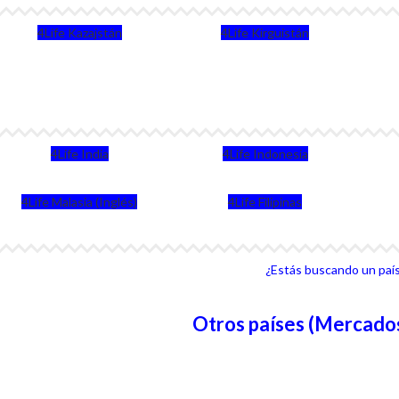
4Life Kazajstán
4Life Kirguistán
4Life India
4Life Indonesia
4Life Malasia (Inglés)
4Life Filipinas
¿Estás buscando un país 
Otros países (Mercados