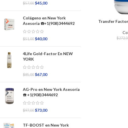
$
45,00
$
57,00
Colágeno en New York
Transfer Facto
Asesoria ☎️+1(908)3444692
Co
$
272,0
$
40,00
$
51,00
4Life Gold-Factor En NEW
YORK
$
67,00
$
85,00
AG-Pro en New York Asesoría
☎️ +1(908)3444692
$
73,00
$
97,00
TF-BOOST en New York