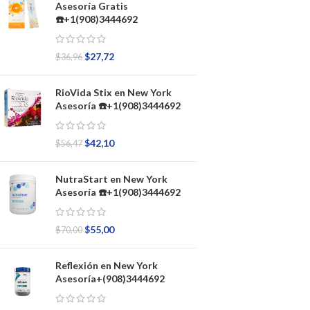
Asesoría Gratis
☎️+1(908)3444692
$
27,72
$
36,96
RioVida Stix en New York
Asesoría ☎️+1(908)3444692
$
42,10
$
56,47
NutraStart en New York
Asesoría ☎️+1(908)3444692
$
55,00
$
70,00
Reflexión en New York
Asesoría+(908)3444692