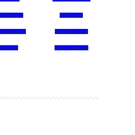
fe Dinamarca
4Life Irlanda
 Suiza (Inglés)
4Life Reino Unido
4Life Italia
4Life Luxemburgo