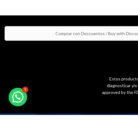
Comprar con Descuentos / Buy with Disco
Estos productos
diagnosticar y/
1
approved by the FD