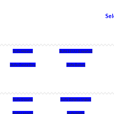
Sel
4Life México
4Life EEUU (Español)
4Life Costa Rica
4Life Bolivia
4Life España
4Life Bélgica Ingles
4Life Letonia
4Life Malta