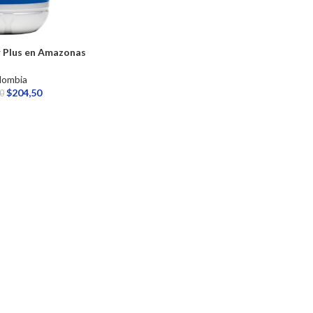
r Plus en Amazonas
lombia
$
204,50
0