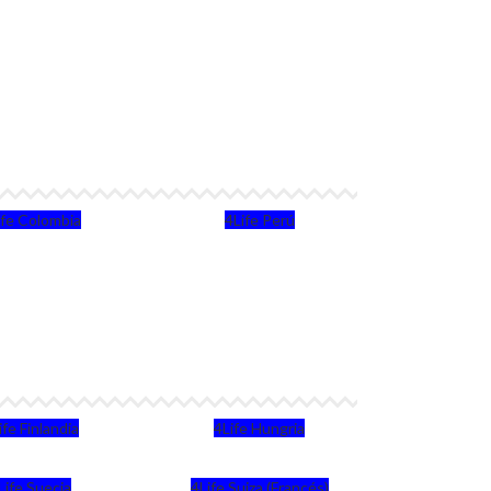
ife Colombia
4Life Perú
ife Finlandia
4Life Hungria
Life Suecia
4Life Suiza (Francés)