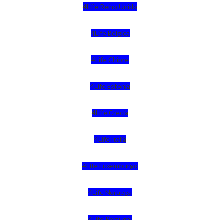
4Life Reino Unido
4Life Bélgica
4Life Chipre
4Life Estonia
4Life Crecia
4Life Italia
4Life Luxemburgo
4Life Noruega
4Life Portugal