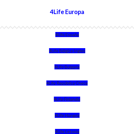
4Life Europa
4Life España
4Life Bélgica Ingles
4Life Bulgaria
4Life República Checa
4Life Finlandia
4Life Hungria
4Life Letonia