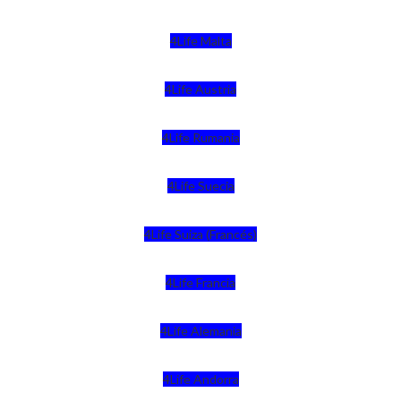
4Life Malta
4Life Austria
4Life Rumania
4Life Suecia
4Life Suiza (Francés)
4Life Francia
4Life Alemania
4Life Andorra