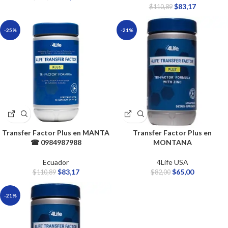
$
83,17
$
110,89
-25%
-21%
Transfer Factor Plus en MANTA
Transfer Factor Plus en
☎ 0984987988
MONTANA
Ecuador
4Life USA
$
83,17
$
65,00
$
110,89
$
82,00
-21%