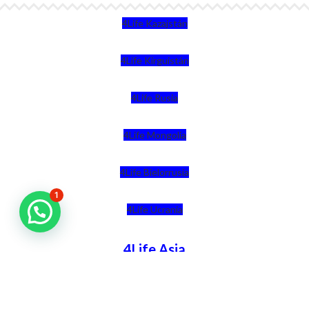
4Life Kazajstán
4Life Kirguistán
4Life Rusia
4Life Mongolia
4Life Bielorrusia
1
4Life Ucrania
4Life Asia
4Life India