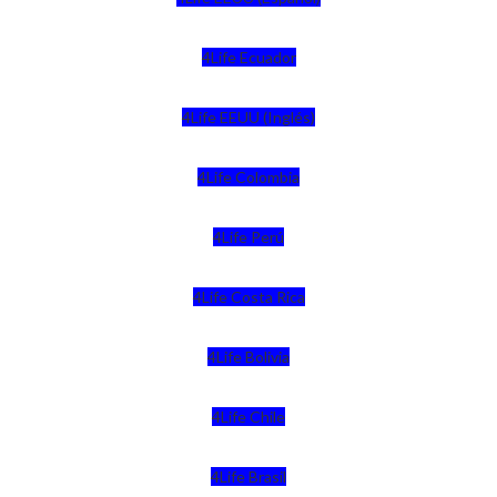
4Life Ecuador
4Life EEUU (Inglés)
4Life Colombia
4Life Perú
4Life Costa Rica
4Life Bolivia
4Life Chile
4Life Brasil