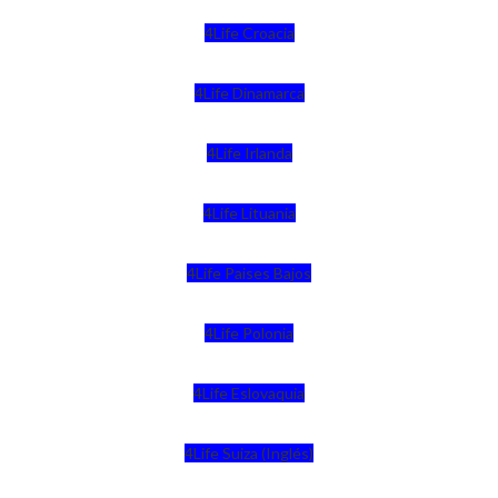
4Life Croacia
4Life Dinamarca
4Life Irlanda
4Life Lituania
4Life Paises Bajos
4Life Polonia
4Life Eslovaquia
4Life Suiza (Inglés)