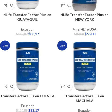
4Life Transfer Factor Plus en
4Life Transfer Factor Plus en
GUAYAQUIL
NEW YORK
Ecuador
4life
,
4Life USA
$
83,17
$
65,00
$
110,89
$
82,00
-25%
-25%
Transfer Factor Plus en CUENCA
Transfer Factor Plus en
MACHALA
Ecuador
$
83,17
Ecuador
$
110,89