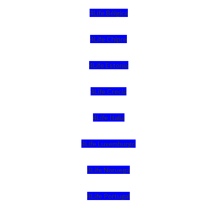
4Life Bélgica
4Life Chipre
4Life Estonia
4Life Crecia
4Life Italia
4Life Luxemburgo
4Life Noruega
4Life Portugal