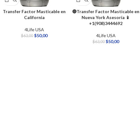
Transfer Factor Masticable en
🔵Transfer Factor Masticable en
California
Nueva York Asesoría 📱
+1(908)3444692
4Life USA
$
50,00
4Life USA
$
63,00
$
50,00
$
63,00