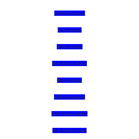
4Life Dinamarca
4Life Irlanda
4Life Lituania
4Life Paises Bajos
4Life Polonia
4Life Eslovaquia
4Life Suiza (Inglés)
4Life Reino Unido