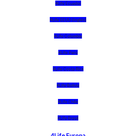
4Life Ecuador
4Life EEUU (Inglés)
4Life Colombia
4Life Perú
4Life Costa Rica
4Life Bolivia
4Life Chile
4Life Brasil
4Life Europa