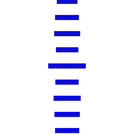
4Life Malta
4Life Austria
4Life Rumania
4Life Suecia
4Life Suiza (Francés)
4Life Francia
4Life Alemania
4Life Andorra
4Life Croacia