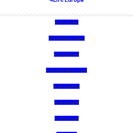
4Life España
4Life Bélgica Ingles
4Life Bulgaria
4Life República Checa
4Life Finlandia
4Life Hungria
4Life Letonia