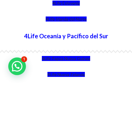
4Life Eslovenia
4Life Irlanda del Norte
4Life Oceanía y Pacífico del Sur
4Life Papúa Nueva Guinea
1
4Life Nueva Zelanda
4Life Australia
4Life Eurasia
4Life Kazajstán