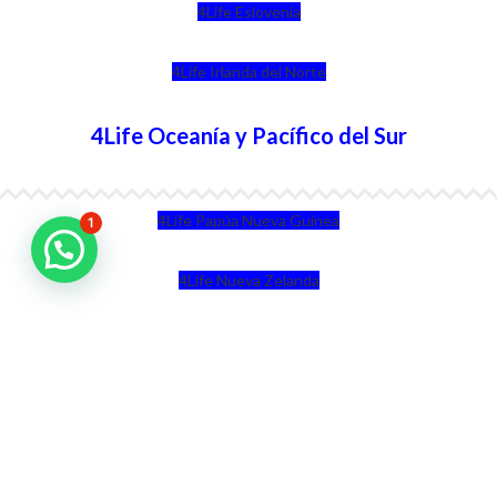
4Life Eslovenia
4Life Irlanda del Norte
4Life Oceanía y Pacífico del Sur
4Life Papúa Nueva Guinea
1
4Life Nueva Zelanda
4Life Australia
4Life Eurasia
4Life Kazajstán