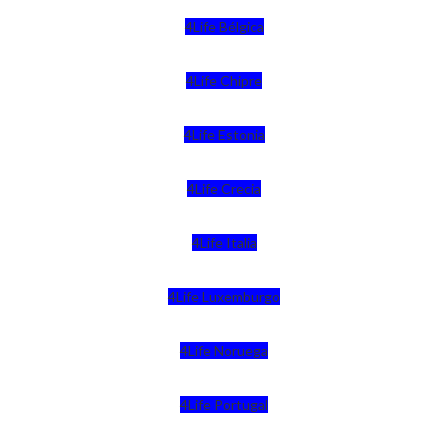
4Life Bélgica
4Life Chipre
4Life Estonia
4Life Crecia
4Life Italia
4Life Luxemburgo
4Life Noruega
4Life Portugal