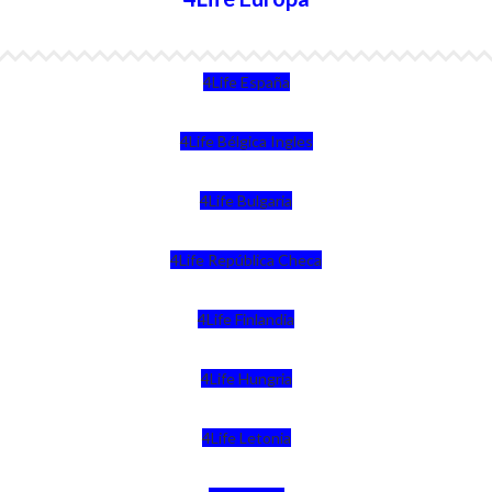
4Life España
4Life Bélgica Ingles
4Life Bulgaria
4Life República Checa
4Life Finlandia
4Life Hungria
4Life Letonia