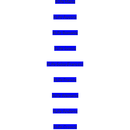
4Life Malta
4Life Austria
4Life Rumania
4Life Suecia
4Life Suiza (Francés)
4Life Francia
4Life Alemania
4Life Andorra
4Life Croacia