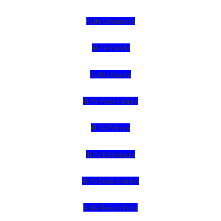
4Life Dinamarca
4Life Irlanda
4Life Lituania
4Life Paises Bajos
4Life Polonia
4Life Eslovaquia
4Life Suiza (Inglés)
4Life Reino Unido