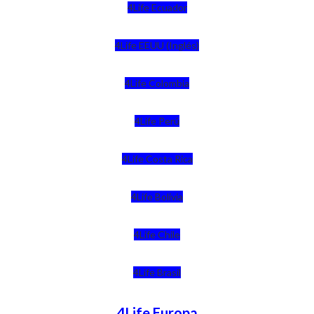
4Life Ecuador
4Life EEUU (Inglés)
4Life Colombia
4Life Perú
4Life Costa Rica
4Life Bolivia
4Life Chile
4Life Brasil
4Life Europa