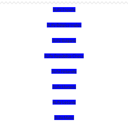
4Life España
4Life Bélgica Ingles
4Life Bulgaria
4Life República Checa
4Life Finlandia
4Life Hungria
4Life Letonia
4Life Malta