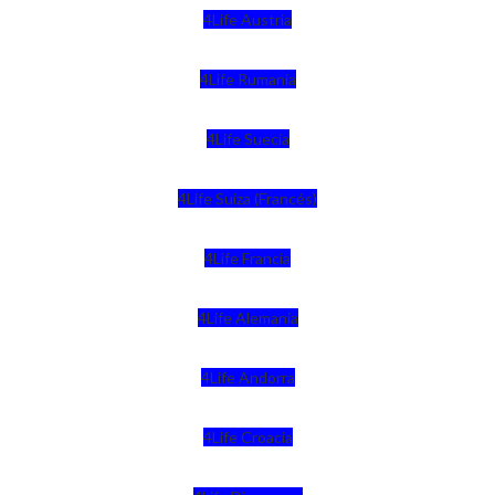
4Life Austria
4Life Rumania
4Life Suecia
4Life Suiza (Francés)
4Life Francia
4Life Alemania
4Life Andorra
4Life Croacia