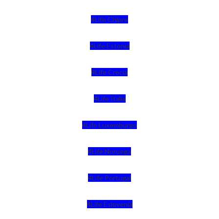
4Life Chipre
4Life Estonia
4Life Crecia
4Life Italia
4Life Luxemburgo
4Life Noruega
4Life Portugal
4Life Eslovenia