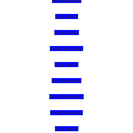
4Life Dinamarca
4Life Irlanda
4Life Lituania
4Life Paises Bajos
4Life Polonia
4Life Eslovaquia
4Life Suiza (Inglés)
4Life Reino Unido
4Life Bélgica