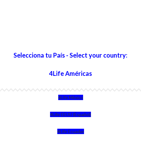
Selecciona tu País - Select your country:
4Life Américas
4Life México
4Life EEUU (Español)
4Life Ecuador