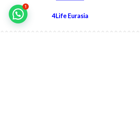
1
4Life Eurasia
4Life Kazajstán
4Life Kirguistán
4Life Rusia
4Life Mongolia
4Life Bielorrusia
4Life Ucrania