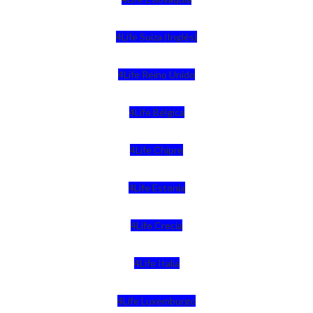
4Life Suiza (Inglés)
4Life Reino Unido
4Life Bélgica
4Life Chipre
4Life Estonia
4Life Crecia
4Life Italia
4Life Luxemburgo