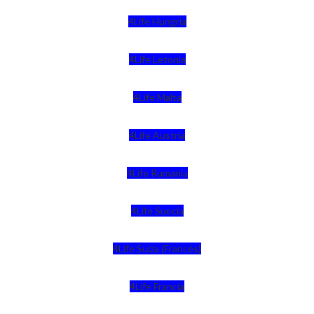
4Life Hungria
4Life Letonia
4Life Malta
4Life Austria
4Life Rumania
4Life Suecia
4Life Suiza (Francés)
4Life Francia