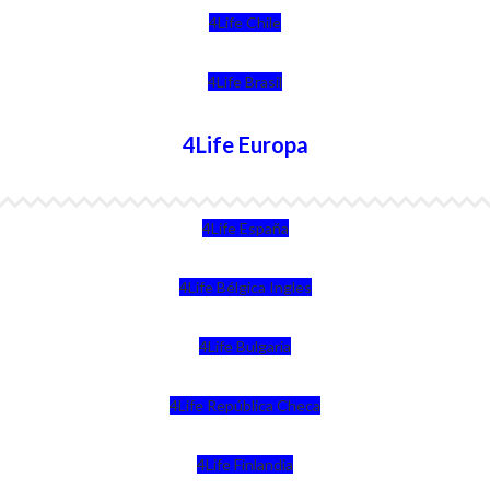
4Life Chile
4Life Brasil
4Life Europa
4Life España
4Life Bélgica Ingles
4Life Bulgaria
4Life República Checa
4Life Finlandia