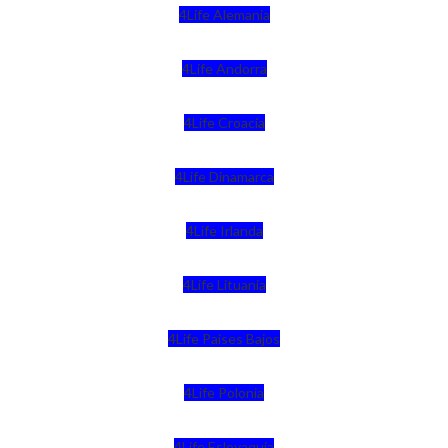
4Life Alemania
4Life Andorra
4Life Croacia
4Life Dinamarca
4Life Irlanda
4Life Lituania
4Life Paises Bajos
4Life Polonia
4Life Eslovaquia