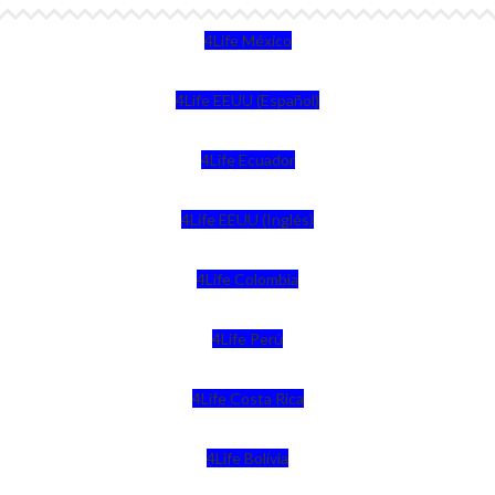
4Life México
4Life EEUU (Español)
4Life Ecuador
4Life EEUU (Inglés)
4Life Colombia
4Life Perú
4Life Costa Rica
4Life Bolivia