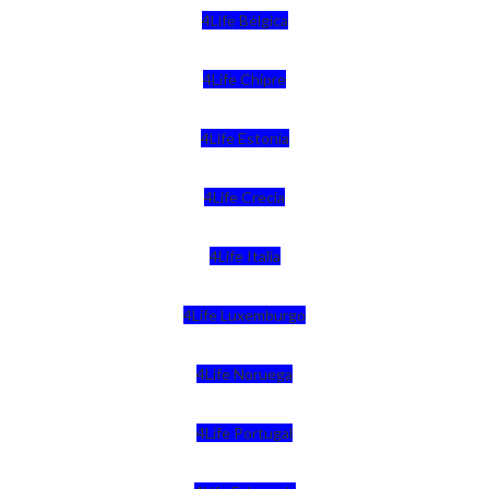
4Life Bélgica
4Life Chipre
4Life Estonia
4Life Crecia
4Life Italia
4Life Luxemburgo
4Life Noruega
4Life Portugal