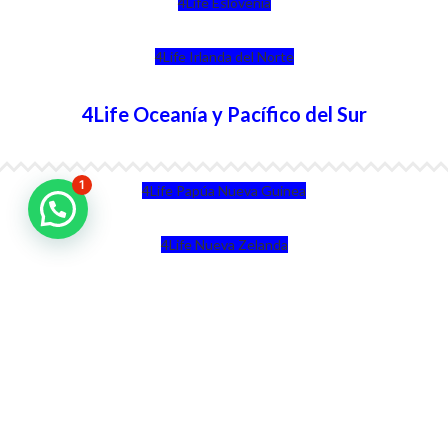
4Life Eslovenia
4Life Irlanda del Norte
4Life Oceanía y Pacífico del Sur
1
4Life Papúa Nueva Guinea
4Life Nueva Zelanda
4Life Australia
4Life Eurasia
4Life Kazajstán