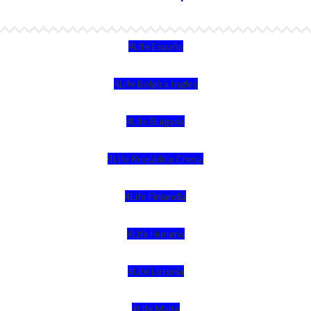
4Life España
4Life Bélgica Ingles
4Life Bulgaria
4Life República Checa
4Life Finlandia
4Life Hungria
4Life Letonia
4Life Malta