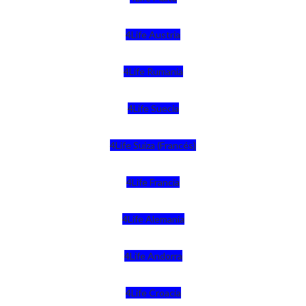
4Life Austria
4Life Rumania
4Life Suecia
4Life Suiza (Francés)
4Life Francia
4Life Alemania
4Life Andorra
4Life Croacia