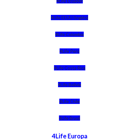
4Life Ecuador
4Life EEUU (Inglés)
4Life Colombia
4Life Perú
4Life Costa Rica
4Life Bolivia
4Life Chile
4Life Brasil
4Life Europa