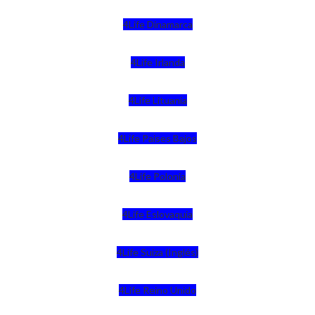
4Life Dinamarca
4Life Irlanda
4Life Lituania
4Life Paises Bajos
4Life Polonia
4Life Eslovaquia
4Life Suiza (Inglés)
4Life Reino Unido