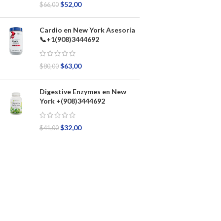
$
52,00
$
66,00
Cardio en New York Asesoría
📞+1(908)3444692
$
63,00
$
80,00
Digestive Enzymes en New
York +(908)3444692
$
32,00
$
41,00