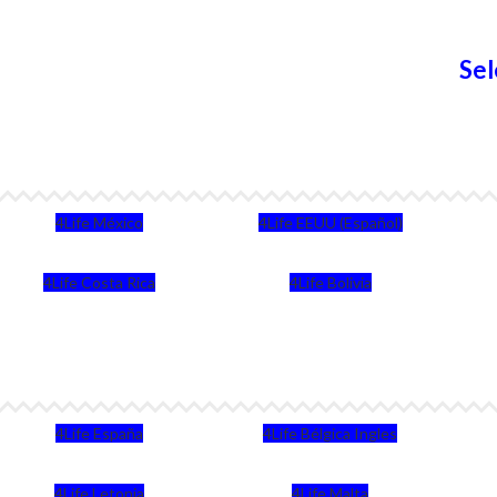
Sel
4Life México
4Life EEUU (Español)
4Life Costa Rica
4Life Bolivia
4Life España
4Life Bélgica Ingles
4Life Letonia
4Life Malta