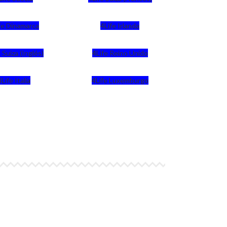
fe Dinamarca
4Life Irlanda
 Suiza (Inglés)
4Life Reino Unido
4Life Italia
4Life Luxemburgo