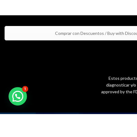
Comprar con Descuentos / Buy with Disco
Estos productos
diagnosticar y/
1
approved by the FD