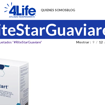
QUIENES SOMOS
BLOG
iteStarGuaviar
uetados “#RiteStarGuaviare”
Mostrar
9
12