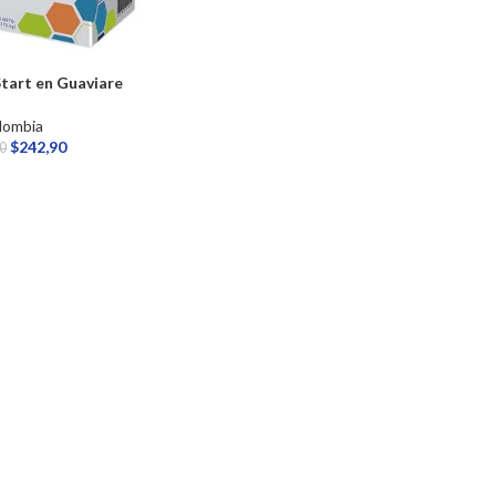
tart en Guaviare
lombia
$
242,90
0