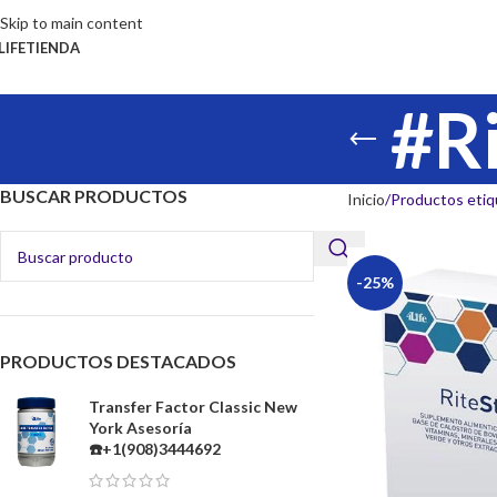
Skip to main content
LIFE
TIENDA
#R
BUSCAR PRODUCTOS
Inicio
Productos etiq
-25%
PRODUCTOS DESTACADOS
Transfer Factor Classic New
York Asesoría
☎️+1(908)3444692