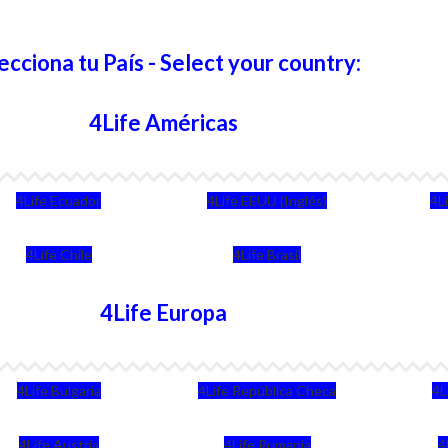
ecciona tu País - Select your country:
4Life Américas
4Life Ecuador
4Life EEUU (Inglés)
4L
4Life Chile
4Life Brasil
4Life Europa
4Life Bulgaria
4Life República Checa
4L
4Life Austria
4Life Rumania
4