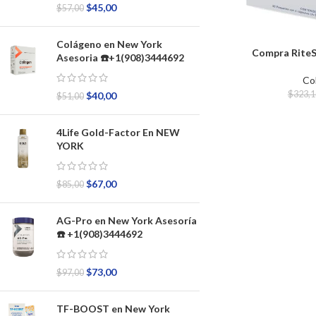
$
45,00
$
57,00
Colágeno en New York
Compra RiteS
Asesoria ☎️+1(908)3444692
Co
$
323,1
$
40,00
$
51,00
4Life Gold-Factor En NEW
YORK
$
67,00
$
85,00
AG-Pro en New York Asesoría
☎️ +1(908)3444692
$
73,00
$
97,00
TF-BOOST en New York