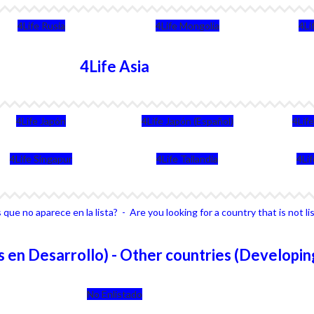
4Life Rusia
4Life Mongolia
4Li
4Life Asia
4Life Japón
4Life Japón (Español)
4Lif
4Life Singapur
4Life Tailandia
4Li
que no aparece en la lista? - Are you looking for a country that is not li
 en Desarrollo) - Other countries (Developin
No Enlistado