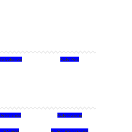
ife Colombia
4Life Perú
ife Finlandia
4Life Hungria
Life Suecia
4Life Suiza (Francés)