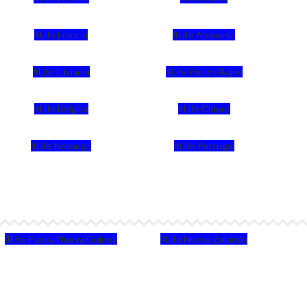
4Life Francia
4Life Alemania
4Life Lituania
4Life Paises Bajos
4Life Bélgica
4Life Chipre
4Life Noruega
4Life Portugal
4Life Papúa Nueva Guinea
4Life Nueva Zelanda