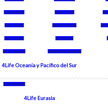
4Life Andorra
4Life Croacia
4Li
4Life Polonia
4Life Eslovaquia
4Life
4Life Estonia
4Life Crecia
4Life Eslovenia
4Life Irlanda del Norte
4Life Oceanía y Pacífico del Sur
4Life Australia
4Life Eurasia