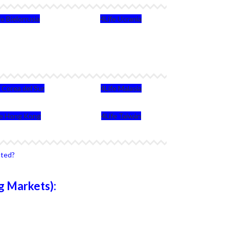
fe Bielorrusia
4Life Ucrania
e Corea del Sur
4Life Malasia
fe Hong Kong
4Life Taiwán
sted?
g Markets):