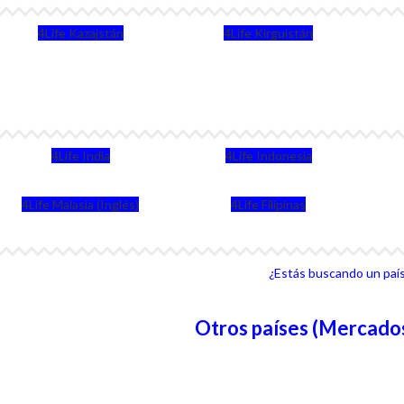
4Life Kazajstán
4Life Kirguistán
4Life India
4Life Indonesia
4Life Malasia (Inglés)
4Life Filipinas
¿Estás buscando un país 
Otros países (Mercados