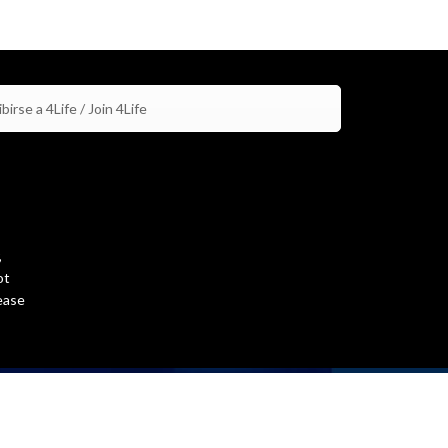
birse a 4Life / Join 4Life
,
ot
ease