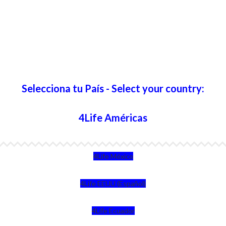
Selecciona tu País - Select your country:
4Life Américas
4Life México
4Life EEUU (Español)
4Life Ecuador