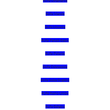
4Life Dinamarca
4Life Irlanda
4Life Lituania
4Life Paises Bajos
4Life Polonia
4Life Eslovaquia
4Life Suiza (Inglés)
4Life Reino Unido
4Life Bélgica