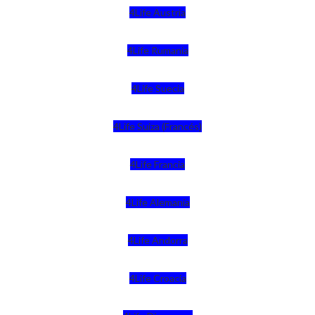
4Life Austria
4Life Rumania
4Life Suecia
4Life Suiza (Francés)
4Life Francia
4Life Alemania
4Life Andorra
4Life Croacia