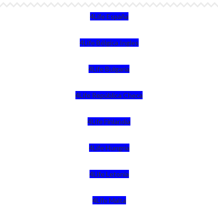
4Life España
4Life Bélgica Ingles
4Life Bulgaria
4Life República Checa
4Life Finlandia
4Life Hungria
4Life Letonia
4Life Malta