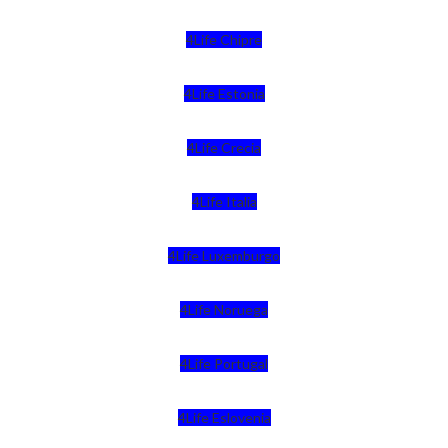
4Life Chipre
4Life Estonia
4Life Crecia
4Life Italia
4Life Luxemburgo
4Life Noruega
4Life Portugal
4Life Eslovenia