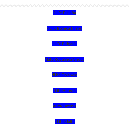
4Life España
4Life Bélgica Ingles
4Life Bulgaria
4Life República Checa
4Life Finlandia
4Life Hungria
4Life Letonia
4Life Malta