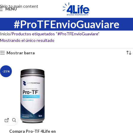
Skip to main content
MENU
#ProTFEnvioGuaviare
Inicio
Productos etiquetados “#ProTFEnvioGuaviare”
Mostrando el único resultado
Mostrar barra
-25%
Compra Pro-TF 4Life en