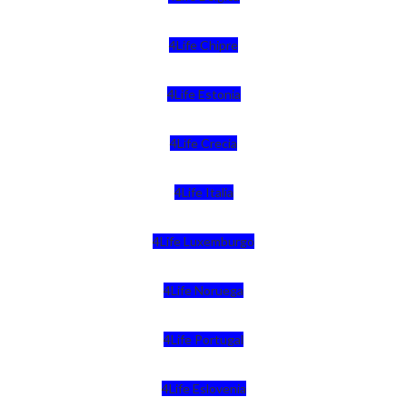
4Life Chipre
4Life Estonia
4Life Crecia
4Life Italia
4Life Luxemburgo
4Life Noruega
4Life Portugal
4Life Eslovenia