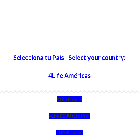
Selecciona tu País - Select your country:
4Life Américas
4Life México
4Life EEUU (Español)
4Life Ecuador