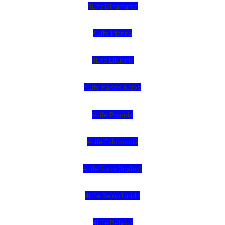
4Life Dinamarca
4Life Irlanda
4Life Lituania
4Life Paises Bajos
4Life Polonia
4Life Eslovaquia
4Life Suiza (Inglés)
4Life Reino Unido
4Life Bélgica