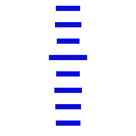
4Life Austria
4Life Rumania
4Life Suecia
4Life Suiza (Francés)
4Life Francia
4Life Alemania
4Life Andorra
4Life Croacia