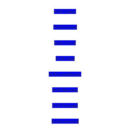
4Life Chipre
4Life Estonia
4Life Crecia
4Life Italia
4Life Luxemburgo
4Life Noruega
4Life Portugal
4Life Eslovenia