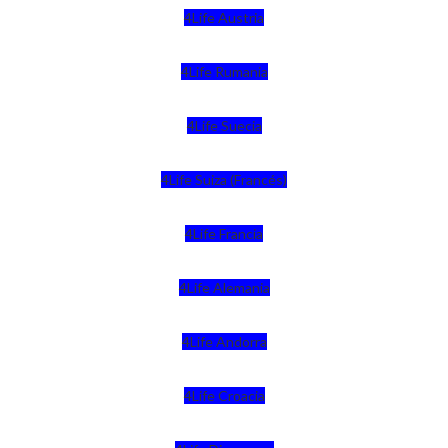
4Life Austria
4Life Rumania
4Life Suecia
4Life Suiza (Francés)
4Life Francia
4Life Alemania
4Life Andorra
4Life Croacia