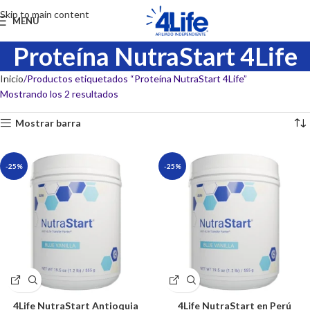
Skip to main content
MENU
Proteína NutraStart 4Life
Inicio
Productos etiquetados “Proteína NutraStart 4Life”
Mostrando los 2 resultados
Mostrar barra
-25%
-25%
4Life NutraStart Antioquia
4Life NutraStart en Perú