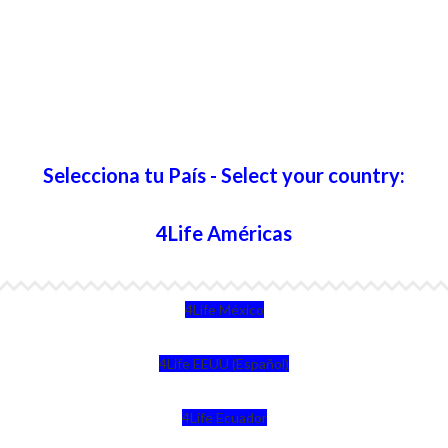
Selecciona tu País - Select your country:
4Life Américas
4Life México
4Life EEUU (Español)
4Life Ecuador