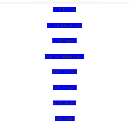
4Life España
4Life Bélgica Ingles
4Life Bulgaria
4Life República Checa
4Life Finlandia
4Life Hungria
4Life Letonia
4Life Malta