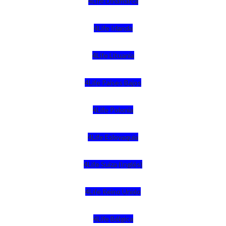
4Life Dinamarca
4Life Irlanda
4Life Lituania
4Life Paises Bajos
4Life Polonia
4Life Eslovaquia
4Life Suiza (Inglés)
4Life Reino Unido
4Life Bélgica