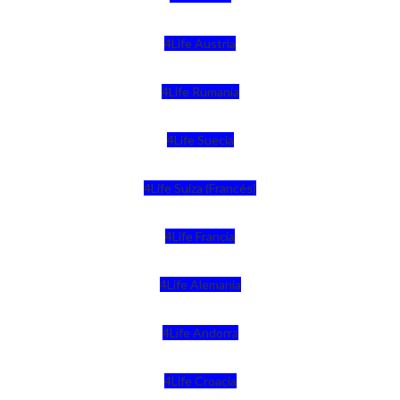
4Life Austria
4Life Rumania
4Life Suecia
4Life Suiza (Francés)
4Life Francia
4Life Alemania
4Life Andorra
4Life Croacia