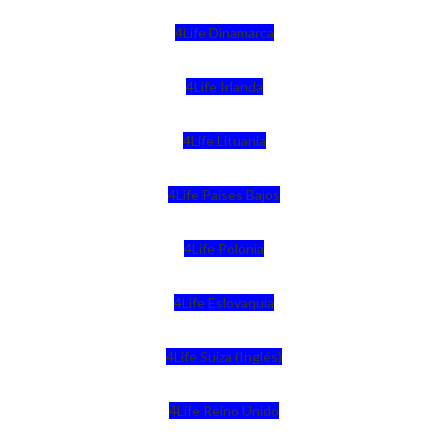
4Life Dinamarca
4Life Irlanda
4Life Lituania
4Life Paises Bajos
4Life Polonia
4Life Eslovaquia
4Life Suiza (Inglés)
4Life Reino Unido