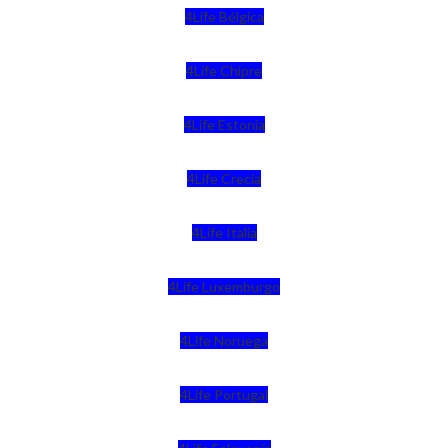
4Life Bélgica
4Life Chipre
4Life Estonia
4Life Crecia
4Life Italia
4Life Luxemburgo
4Life Noruega
4Life Portugal