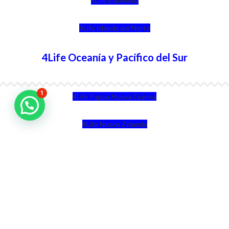
4Life Eslovenia
4Life Irlanda del Norte
4Life Oceanía y Pacífico del Sur
1
4Life Papúa Nueva Guinea
4Life Nueva Zelanda
4Life Australia
4Life Eurasia
4Life Kazajstán