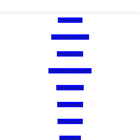
4Life España
4Life Bélgica Ingles
4Life Bulgaria
4Life República Checa
4Life Finlandia
4Life Hungria
4Life Letonia
4Life Malta