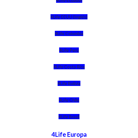
4Life Ecuador
4Life EEUU (Inglés)
4Life Colombia
4Life Perú
4Life Costa Rica
4Life Bolivia
4Life Chile
4Life Brasil
4Life Europa