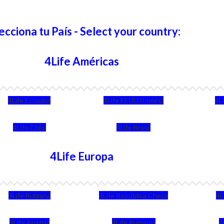
ecciona tu País - Select your country:
4Life Américas
4Life Ecuador
4Life EEUU (Inglés)
4L
4Life Chile
4Life Brasil
4Life Europa
4Life Bulgaria
4Life República Checa
4L
4Life Austria
4Life Rumania
4