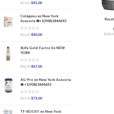
$
45,00
$
57,00
Colágeno en New York
Recal
Asesoria ☎️+1(908)3444692
$
305,0
$
40,00
$
51,00
4Life Gold-Factor En NEW
YORK
$
67,00
$
85,00
AG-Pro en New York Asesoría
☎️ +1(908)3444692
$
73,00
$
97,00
TF-BOOST en New York