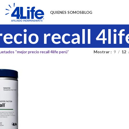
QUIENES SOMOS
BLOG
ecio recall 4li
etados “mejor precio recall 4life perú”
Mostrar
9
12