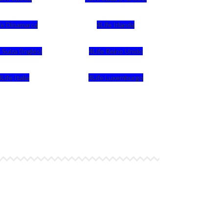
fe Dinamarca
4Life Irlanda
 Suiza (Inglés)
4Life Reino Unido
4Life Italia
4Life Luxemburgo