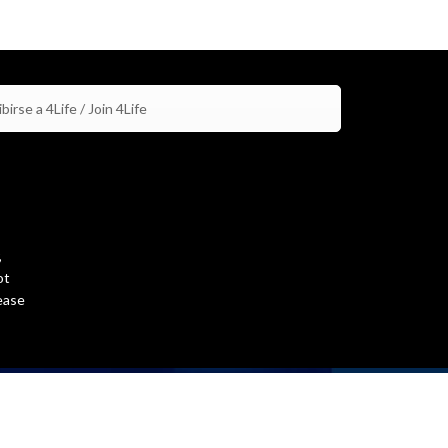
birse a 4Life / Join 4Life
,
ot
ease