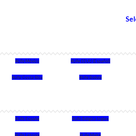
Sel
4Life México
4Life EEUU (Español)
4Life Costa Rica
4Life Bolivia
4Life España
4Life Bélgica Ingles
4Life Letonia
4Life Malta