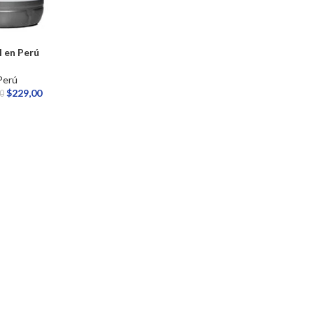
l en Perú
Perú
$
229,00
0