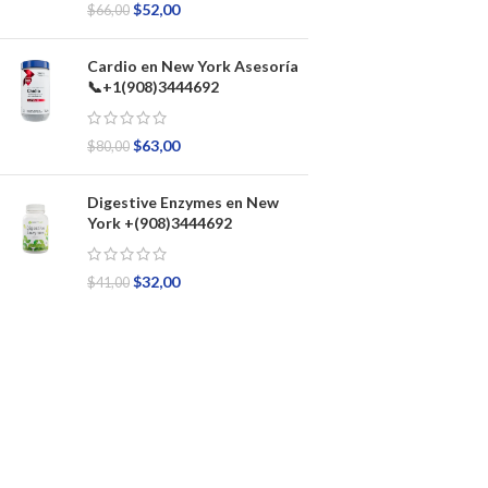
$
52,00
$
66,00
Cardio en New York Asesoría
📞+1(908)3444692
$
63,00
$
80,00
Digestive Enzymes en New
York +(908)3444692
$
32,00
$
41,00