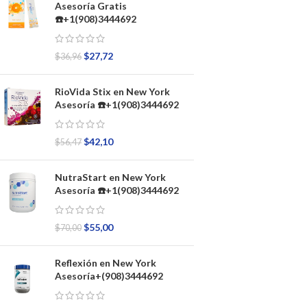
Asesoría Gratis
☎️+1(908)3444692
$
27,72
$
36,96
RioVida Stix en New York
Asesoría ☎️+1(908)3444692
$
42,10
$
56,47
NutraStart en New York
Asesoría ☎️+1(908)3444692
$
55,00
$
70,00
Reflexión en New York
Asesoría+(908)3444692