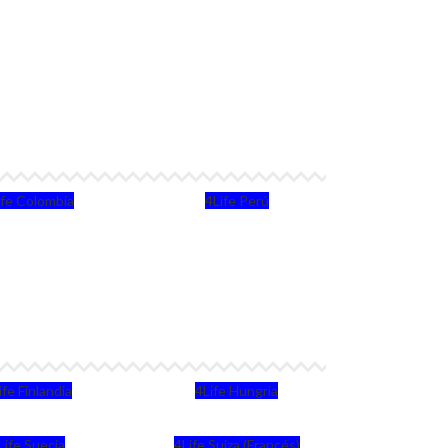
ife Colombia
4Life Perú
ife Finlandia
4Life Hungria
Life Suecia
4Life Suiza (Francés)