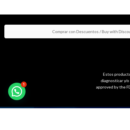
Comprar con Descuentos / Buy with Disco
Estos productos
diagnosticar y/
1
approved by the FD