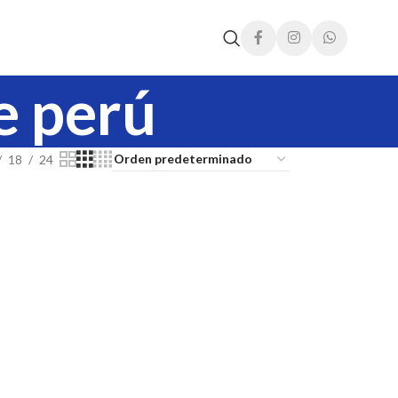
fe perú
18
24