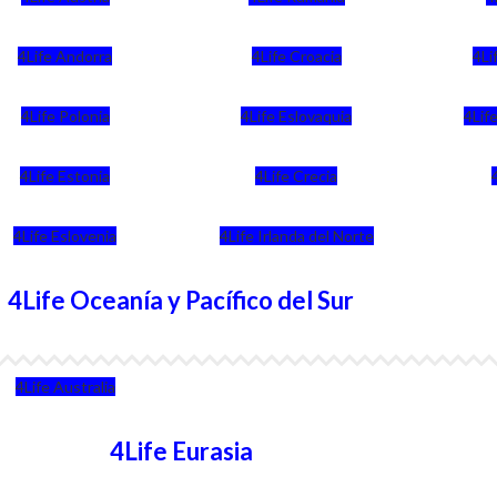
4Life Andorra
4Life Croacia
4Li
4Life Polonia
4Life Eslovaquia
4Life
4Life Estonia
4Life Crecia
4Life Eslovenia
4Life Irlanda del Norte
4Life Oceanía y Pacífico del Sur
4Life Australia
4Life Eurasia