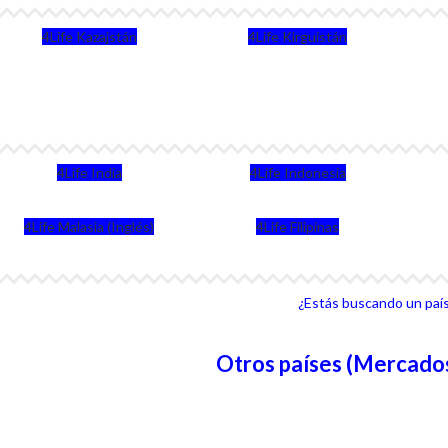
4Life Kazajstán
4Life Kirguistán
4Life India
4Life Indonesia
4Life Malasia (Inglés)
4Life Filipinas
¿Estás buscando un país 
Otros países (Mercados