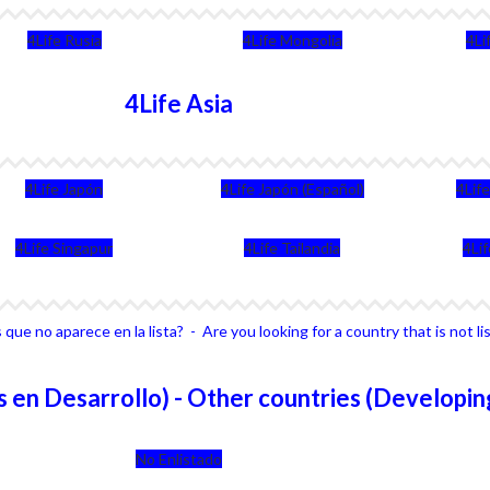
4Life Rusia
4Life Mongolia
4Li
4Life Asia
4Life Japón
4Life Japón (Español)
4Lif
4Life Singapur
4Life Tailandia
4Li
que no aparece en la lista? - Are you looking for a country that is not li
 en Desarrollo) - Other countries (Developin
No Enlistado