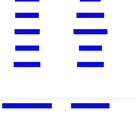
4Life Francia
4Life Alemania
4Life Lituania
4Life Paises Bajos
4Life Bélgica
4Life Chipre
4Life Noruega
4Life Portugal
4Life Papúa Nueva Guinea
4Life Nueva Zelanda