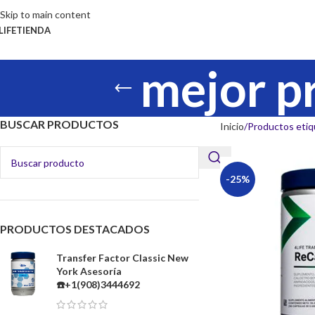
Skip to main content
LIFE
TIENDA
mejor pr
BUSCAR PRODUCTOS
Inicio
Productos etiqu
-25%
PRODUCTOS DESTACADOS
Transfer Factor Classic New
York Asesoría
☎️+1(908)3444692