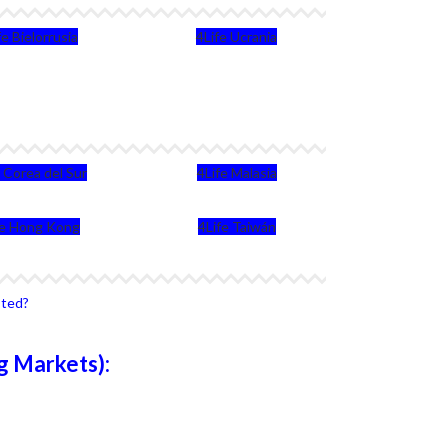
fe Bielorrusia
4Life Ucrania
e Corea del Sur
4Life Malasia
fe Hong Kong
4Life Taiwán
sted?
g Markets):