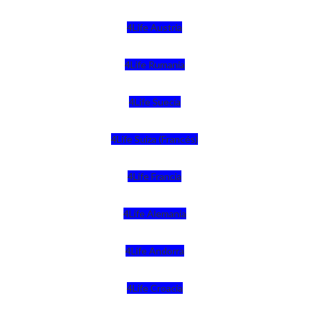
4Life Austria
4Life Rumania
4Life Suecia
4Life Suiza (Francés)
4Life Francia
4Life Alemania
4Life Andorra
4Life Croacia