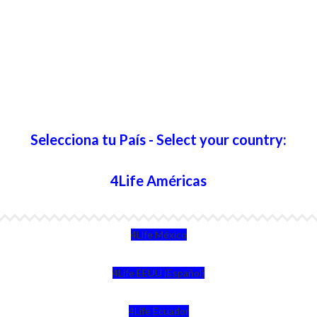
Selecciona tu País - Select your country:
4Life Américas
4Life México
4Life EEUU (Español)
4Life Ecuador