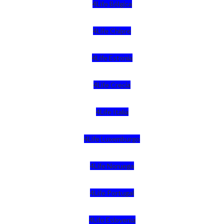
4Life Bélgica
4Life Chipre
4Life Estonia
4Life Crecia
4Life Italia
4Life Luxemburgo
4Life Noruega
4Life Portugal
4Life Eslovenia