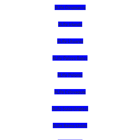
4Life Dinamarca
4Life Irlanda
4Life Lituania
4Life Paises Bajos
4Life Polonia
4Life Eslovaquia
4Life Suiza (Inglés)
4Life Reino Unido