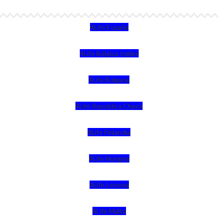
4Life España
4Life Bélgica Ingles
4Life Bulgaria
4Life República Checa
4Life Finlandia
4Life Hungria
4Life Letonia
4Life Malta