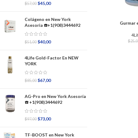
$
45,00
$
57,00
Colágeno en New York
Gurmar 
Asesoria ☎️+1(908)3444692
4Li
$
25,
$
40,00
$
51,00
4Life Gold-Factor En NEW
YORK
$
67,00
$
85,00
AG-Pro en New York Asesoría
☎️ +1(908)3444692
$
73,00
$
97,00
TF-BOOST en New York