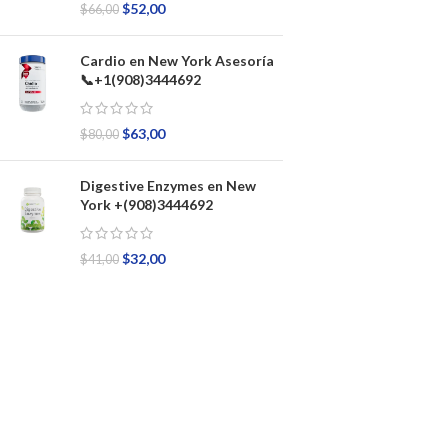
$
52,00
$
66,00
Cardio en New York Asesoría
📞+1(908)3444692
$
63,00
$
80,00
Digestive Enzymes en New
York +(908)3444692
$
32,00
$
41,00