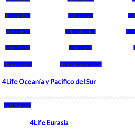
4Life Andorra
4Life Croacia
4Li
4Life Polonia
4Life Eslovaquia
4Life
4Life Estonia
4Life Crecia
4Life Eslovenia
4Life Irlanda del Norte
4Life Oceanía y Pacífico del Sur
4Life Australia
4Life Eurasia