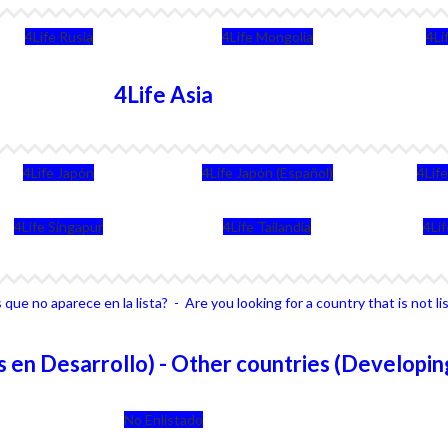
4Life Rusia
4Life Mongolia
4Li
4Life Asia
4Life Japón
4Life Japón (Español)
4Lif
4Life Singapur
4Life Tailandia
4Li
que no aparece en la lista? - Are you looking for a country that is not li
 en Desarrollo) - Other countries (Developin
No Enlistado