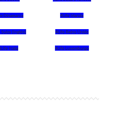
fe Dinamarca
4Life Irlanda
 Suiza (Inglés)
4Life Reino Unido
4Life Italia
4Life Luxemburgo