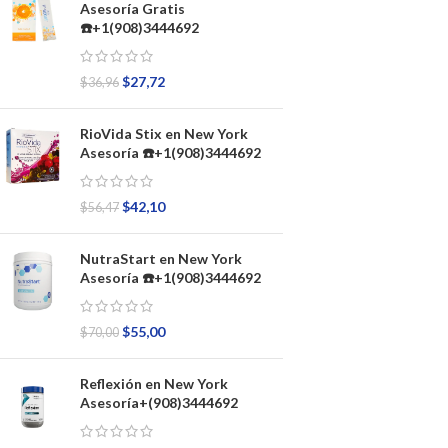
Asesoría Gratis
☎️+1(908)3444692
$
27,72
$
36,96
RioVida Stix en New York
Asesoría ☎️+1(908)3444692
$
42,10
$
56,47
NutraStart en New York
Asesoría ☎️+1(908)3444692
$
55,00
$
70,00
Reflexión en New York
Asesoría+(908)3444692