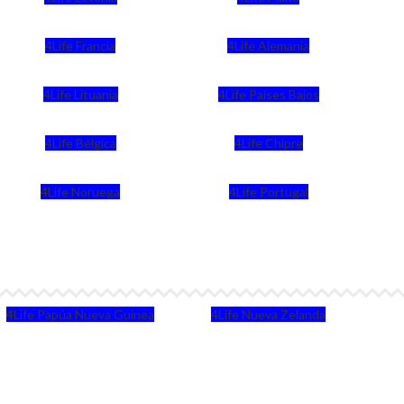
4Life Francia
4Life Alemania
4Life Lituania
4Life Paises Bajos
4Life Bélgica
4Life Chipre
4Life Noruega
4Life Portugal
4Life Papúa Nueva Guinea
4Life Nueva Zelanda