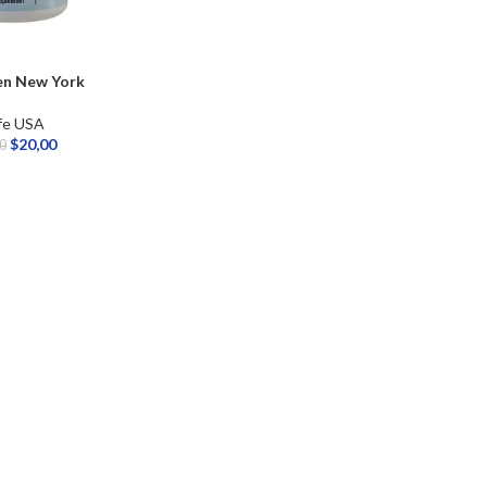
en New York
fe USA
$
20,00
00