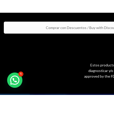
Comprar con Descuentos / Buy with Disco
Estos productos
diagnosticar y/
1
approved by the FD