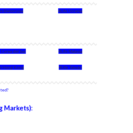
fe Bielorrusia
4Life Ucrania
e Corea del Sur
4Life Malasia
fe Hong Kong
4Life Taiwán
sted?
g Markets):