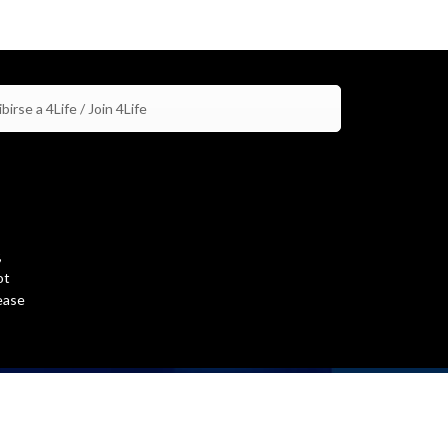
birse a 4Life / Join 4Life
,
ot
ease