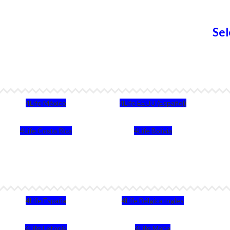
Sel
4Life México
4Life EEUU (Español)
4Life Costa Rica
4Life Bolivia
4Life España
4Life Bélgica Ingles
4Life Letonia
4Life Malta