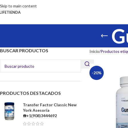
Skip to main content
LIFE
TIENDA
G
BUSCAR PRODUCTOS
Inicio
Productos etiq
-20%
PRODUCTOS DESTACADOS
Transfer Factor Classic New
York Asesoría
☎️+1(908)3444692