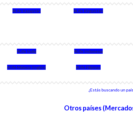
4Life Kazajstán
4Life Kirguistán
4Life India
4Life Indonesia
4Life Malasia (Inglés)
4Life Filipinas
¿Estás buscando un país 
Otros países (Mercados