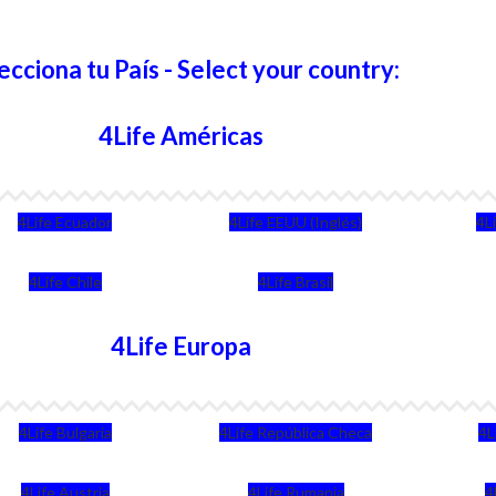
ecciona tu País - Select your country:
4Life Américas
4Life Ecuador
4Life EEUU (Inglés)
4L
4Life Chile
4Life Brasil
4Life Europa
4Life Bulgaria
4Life República Checa
4L
4Life Austria
4Life Rumania
4