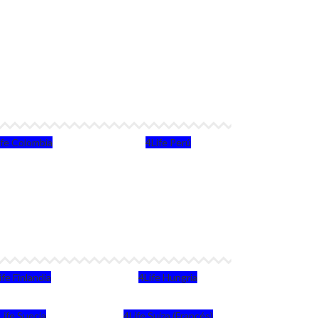
ife Colombia
4Life Perú
ife Finlandia
4Life Hungria
Life Suecia
4Life Suiza (Francés)