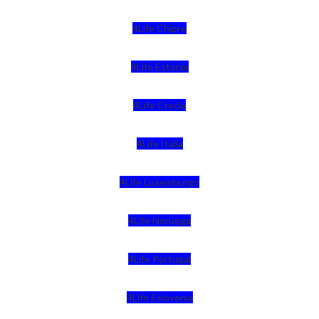
4Life Chipre
4Life Estonia
4Life Crecia
4Life Italia
4Life Luxemburgo
4Life Noruega
4Life Portugal
4Life Eslovenia