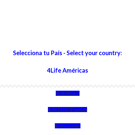
Selecciona tu País - Select your country:
4Life Américas
4Life México
4Life EEUU (Español)
4Life Ecuador