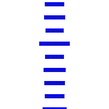
4Life Austria
4Life Rumania
4Life Suecia
4Life Suiza (Francés)
4Life Francia
4Life Alemania
4Life Andorra
4Life Croacia