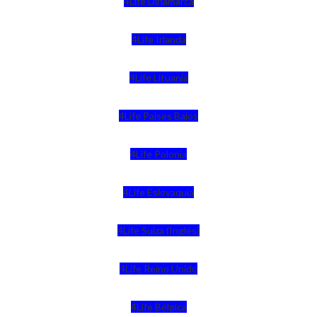
4Life Dinamarca
4Life Irlanda
4Life Lituania
4Life Paises Bajos
4Life Polonia
4Life Eslovaquia
4Life Suiza (Inglés)
4Life Reino Unido
4Life Bélgica