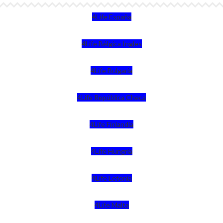
4Life España
4Life Bélgica Ingles
4Life Bulgaria
4Life República Checa
4Life Finlandia
4Life Hungria
4Life Letonia
4Life Malta