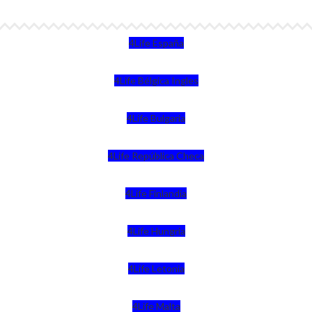
4Life España
4Life Bélgica Ingles
4Life Bulgaria
4Life República Checa
4Life Finlandia
4Life Hungria
4Life Letonia
4Life Malta