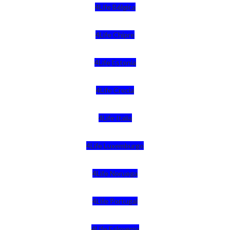
4Life Bélgica
4Life Chipre
4Life Estonia
4Life Crecia
4Life Italia
4Life Luxemburgo
4Life Noruega
4Life Portugal
4Life Eslovenia