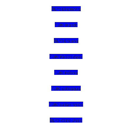
4Life Dinamarca
4Life Irlanda
4Life Lituania
4Life Paises Bajos
4Life Polonia
4Life Eslovaquia
4Life Suiza (Inglés)
4Life Reino Unido