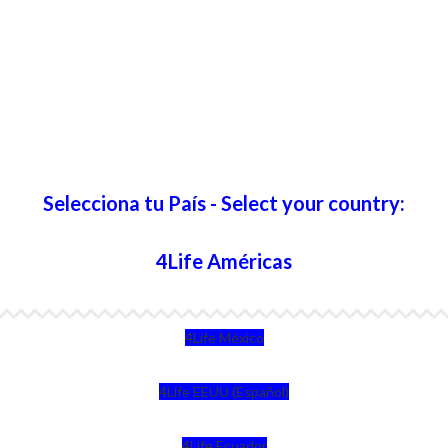
Selecciona tu País - Select your country:
4Life Américas
4Life México
4Life EEUU (Español)
4Life Ecuador