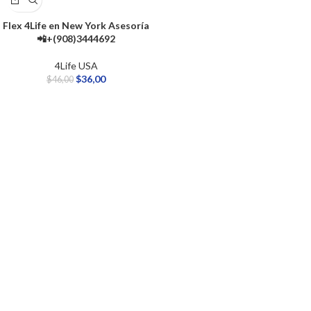
Flex 4Life en New York Asesoría
📲+(908)3444692
4Life USA
$
36,00
$
46,00