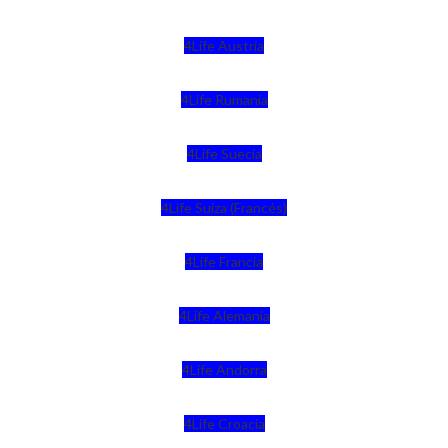
4Life Austria
4Life Rumania
4Life Suecia
4Life Suiza (Francés)
4Life Francia
4Life Alemania
4Life Andorra
4Life Croacia