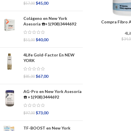
$
45,00
$
57,00
Colágeno en New York
Compra Fibro A
Asesoria ☎️+1(908)3444692
4Li
$
34,
$
40,00
$
51,00
4Life Gold-Factor En NEW
YORK
$
67,00
$
85,00
AG-Pro en New York Asesoría
☎️ +1(908)3444692
$
73,00
$
97,00
TF-BOOST en New York