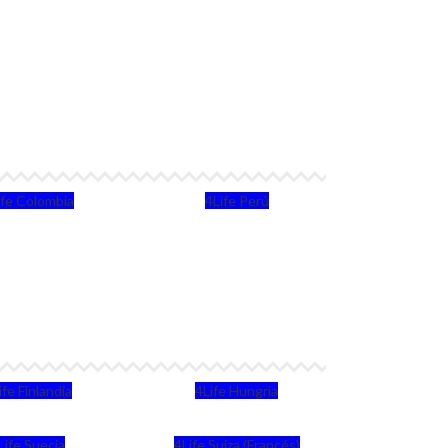
ife Colombia
4Life Perú
ife Finlandia
4Life Hungria
Life Suecia
4Life Suiza (Francés)