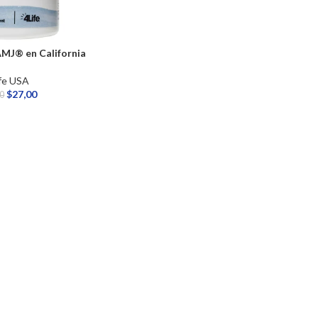
MJ® en California
fe USA
$
27,00
00