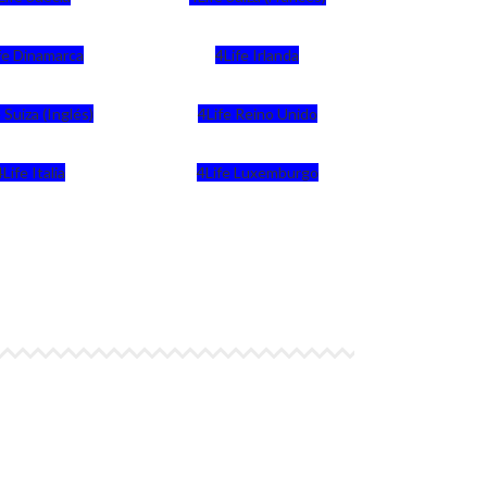
fe Dinamarca
4Life Irlanda
 Suiza (Inglés)
4Life Reino Unido
4Life Italia
4Life Luxemburgo