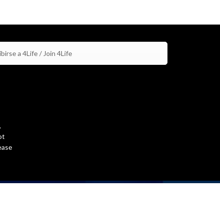
birse a 4Life / Join 4Life
,
ot
ease