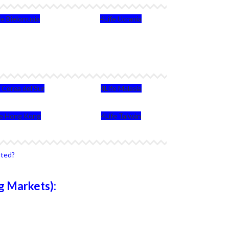
fe Bielorrusia
4Life Ucrania
e Corea del Sur
4Life Malasia
fe Hong Kong
4Life Taiwán
sted?
g Markets):