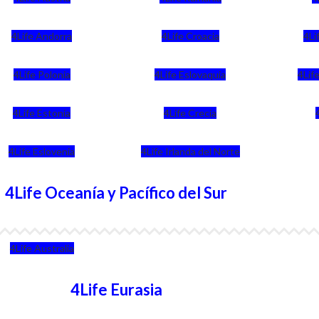
4Life Andorra
4Life Croacia
4Li
4Life Polonia
4Life Eslovaquia
4Life
4Life Estonia
4Life Crecia
4Life Eslovenia
4Life Irlanda del Norte
4Life Oceanía y Pacífico del Sur
4Life Australia
4Life Eurasia