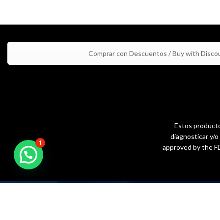
Comprar con Descuentos / Buy with Disco
Estos productos
diagnosticar y/
1
approved by the FD