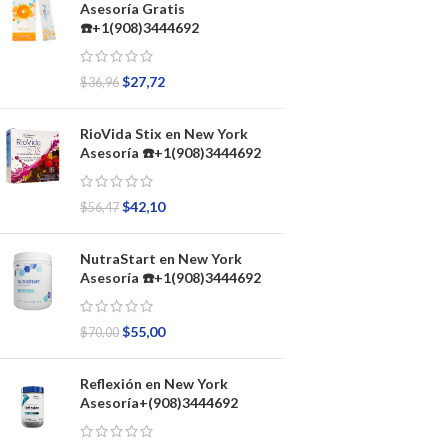
Asesoría Gratis
☎️+1(908)3444692
$
27,72
$
36,96
RioVida Stix en New York
Asesoría ☎️+1(908)3444692
$
42,10
$
56,47
NutraStart en New York
Asesoría ☎️+1(908)3444692
$
55,00
$
70,00
Reflexión en New York
Asesoría+(908)3444692