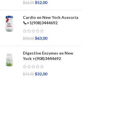
$
52,00
$
66,00
Cardio en New York Asesoría
📞+1(908)3444692
$
63,00
$
80,00
Digestive Enzymes en New
York +(908)3444692
$
32,00
$
41,00