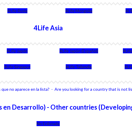
4Life Rusia
4Life Mongolia
4Li
4Life Asia
4Life Japón
4Life Japón (Español)
4Lif
4Life Singapur
4Life Tailandia
4Li
que no aparece en la lista? - Are you looking for a country that is not li
 en Desarrollo) - Other countries (Developin
No Enlistado