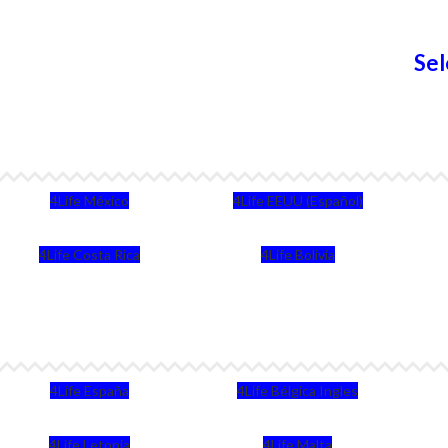
Sel
4Life México
4Life EEUU (Español)
4Life Costa Rica
4Life Bolivia
4Life España
4Life Bélgica Ingles
4Life Letonia
4Life Malta