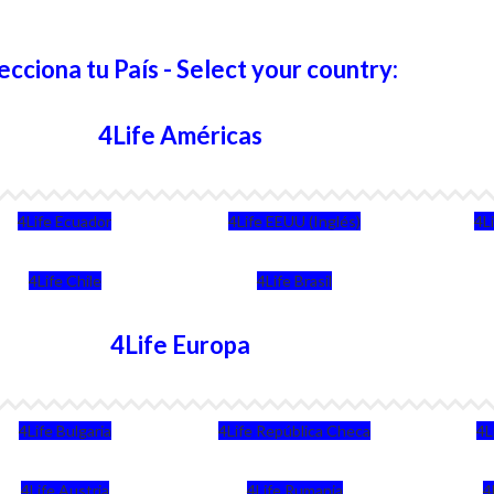
ecciona tu País - Select your country:
4Life Américas
4Life Ecuador
4Life EEUU (Inglés)
4L
4Life Chile
4Life Brasil
4Life Europa
4Life Bulgaria
4Life República Checa
4L
4Life Austria
4Life Rumania
4