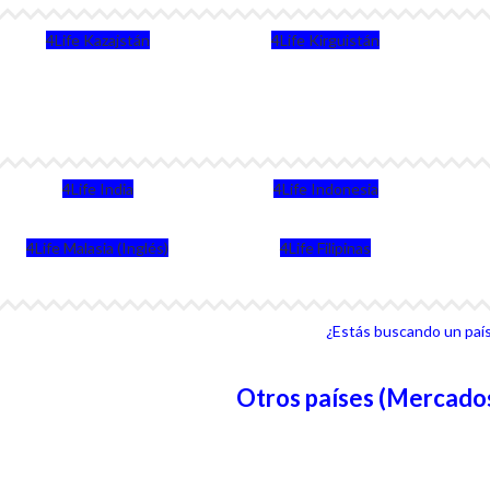
4Life Kazajstán
4Life Kirguistán
4Life India
4Life Indonesia
4Life Malasia (Inglés)
4Life Filipinas
¿Estás buscando un país 
Otros países (Mercados