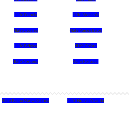
4Life Francia
4Life Alemania
4Life Lituania
4Life Paises Bajos
4Life Bélgica
4Life Chipre
4Life Noruega
4Life Portugal
4Life Papúa Nueva Guinea
4Life Nueva Zelanda