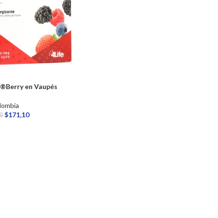
x®Berry en Vaupés
lombia
$
171,10
0