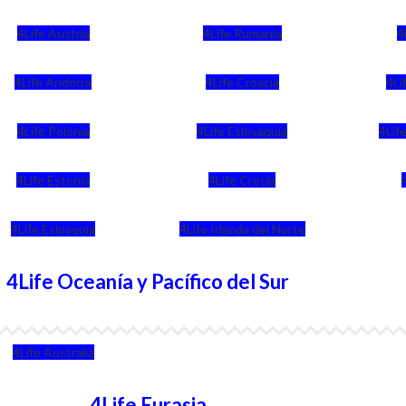
4Life Austria
4Life Rumania
4
4Life Andorra
4Life Croacia
4Li
4Life Polonia
4Life Eslovaquia
4Life
4Life Estonia
4Life Crecia
4Life Eslovenia
4Life Irlanda del Norte
4Life Oceanía y Pacífico del Sur
4Life Australia
4Life Eurasia