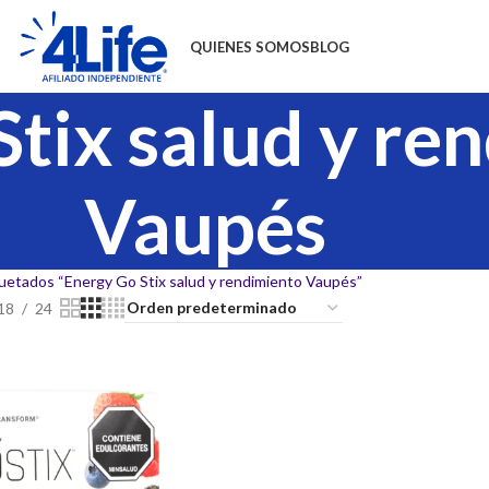
QUIENES SOMOS
BLOG
Stix salud y re
Vaupés
uetados “Energy Go Stix salud y rendimiento Vaupés”
18
24