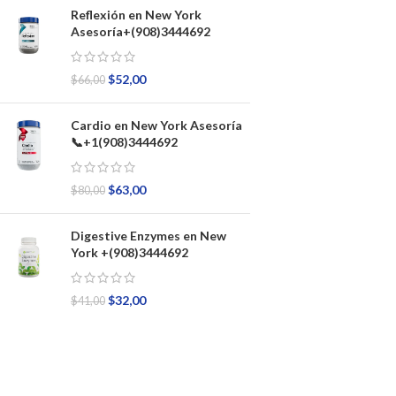
Reflexión en New York
Asesoría+(908)3444692
$
52,00
$
66,00
Cardio en New York Asesoría
📞+1(908)3444692
$
63,00
$
80,00
Digestive Enzymes en New
York +(908)3444692
$
32,00
$
41,00