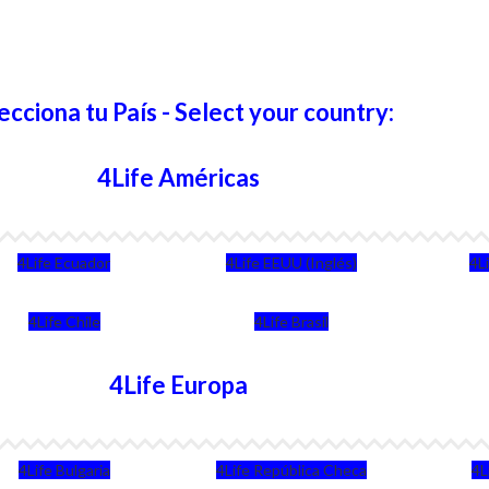
ecciona tu País - Select your country:
4Life Américas
4Life Ecuador
4Life EEUU (Inglés)
4L
4Life Chile
4Life Brasil
4Life Europa
4Life Bulgaria
4Life República Checa
4L