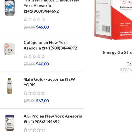
York Asesoría
☎️+1(908)3444692
$
45,00
$
57,00
Colágeno en New York
Asesoria ☎️+1(908)3444692
Energy Go Sti
Co
$
40,00
$
51,00
$
227,6
4Life Gold-Factor En NEW
YORK
$
67,00
$
85,00
AG-Pro en New York Asesoría
☎️ +1(908)3444692