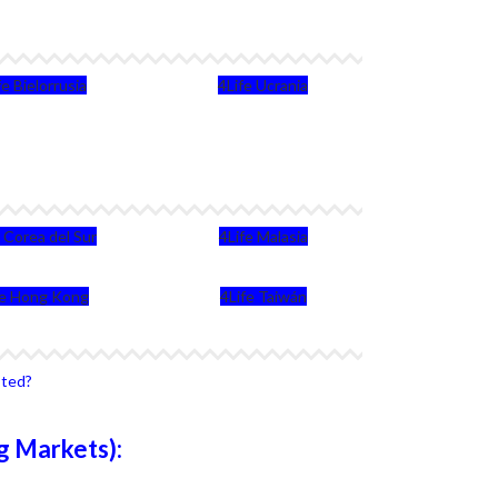
fe Bielorrusia
4Life Ucrania
e Corea del Sur
4Life Malasia
fe Hong Kong
4Life Taiwán
sted?
g Markets):