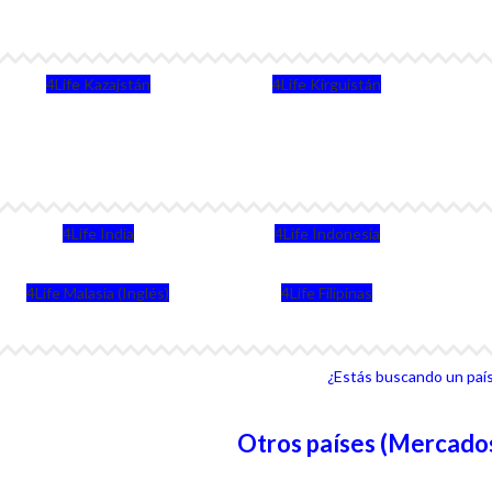
4Life Kazajstán
4Life Kirguistán
4Life India
4Life Indonesia
4Life Malasia (Inglés)
4Life Filipinas
¿Estás buscando un país 
Otros países (Mercados