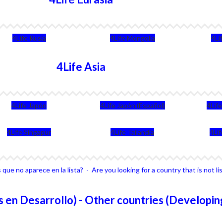
4Life Rusia
4Life Mongolia
4Li
4Life Asia
4Life Japón
4Life Japón (Español)
4Lif
4Life Singapur
4Life Tailandia
4Li
que no aparece en la lista? - Are you looking for a country that is not li
 en Desarrollo) - Other countries (Developin