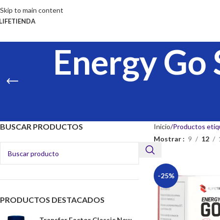
Skip to main content
LIFE
TIENDA
Energy Go 
BUSCAR PRODUCTOS
Inicio
Productos etiq
Mostrar
9
12
-25%
PRODUCTOS DESTACADOS
Transfer Factor Classic New