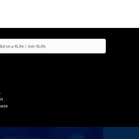
birse a 4Life / Join 4Life
,
ot
ease