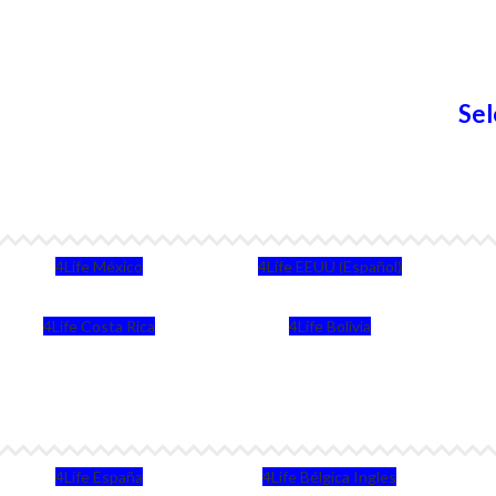
Sel
4Life México
4Life EEUU (Español)
4Life Costa Rica
4Life Bolivia
4Life España
4Life Bélgica Ingles