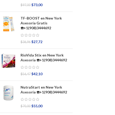
$
73,00
$
97,00
TF-BOOST en New York
Asesoría Gratis
☎️+1(908)3444692
$
27,72
$
36,96
RioVida Stix en New York
Asesoría ☎️+1(908)3444692
$
42,10
$
56,47
NutraStart en New York
Asesoría ☎️+1(908)3444692
$
55,00
$
70,00