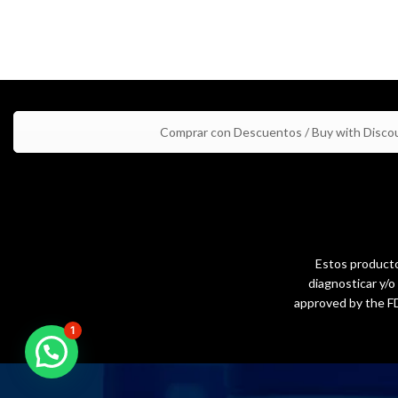
Comprar con Descuentos / Buy with Disco
Estos productos
diagnosticar y/
approved by the FD
1