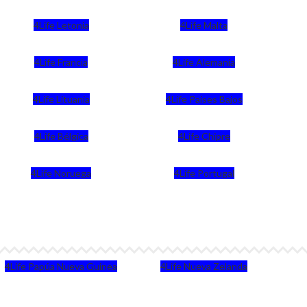
4Life Letonia
4Life Malta
4Life Francia
4Life Alemania
4Life Lituania
4Life Paises Bajos
4Life Bélgica
4Life Chipre
4Life Noruega
4Life Portugal
4Life Papúa Nueva Guinea
4Life Nueva Zelanda