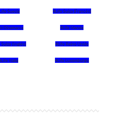
Life Suecia
4Life Suiza (Francés)
fe Dinamarca
4Life Irlanda
 Suiza (Inglés)
4Life Reino Unido
4Life Italia
4Life Luxemburgo