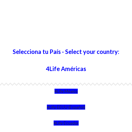
Selecciona tu País - Select your country:
4Life Américas
4Life México
4Life EEUU (Español)
4Life Ecuador