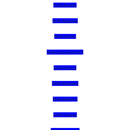
4Life Austria
4Life Rumania
4Life Suecia
4Life Suiza (Francés)
4Life Francia
4Life Alemania
4Life Andorra
4Life Croacia