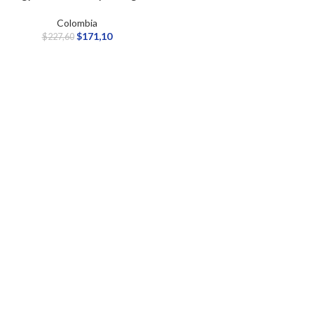
Colombia
$
171,10
$
227,60