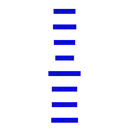
4Life Chipre
4Life Estonia
4Life Crecia
4Life Italia
4Life Luxemburgo
4Life Noruega
4Life Portugal
4Life Eslovenia