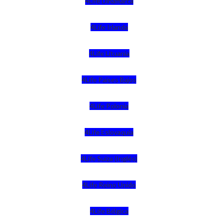
4Life Dinamarca
4Life Irlanda
4Life Lituania
4Life Paises Bajos
4Life Polonia
4Life Eslovaquia
4Life Suiza (Inglés)
4Life Reino Unido
4Life Bélgica