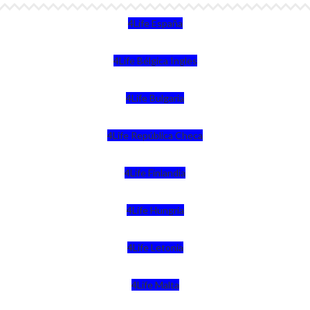
4Life España
4Life Bélgica Ingles
4Life Bulgaria
4Life República Checa
4Life Finlandia
4Life Hungria
4Life Letonia
4Life Malta