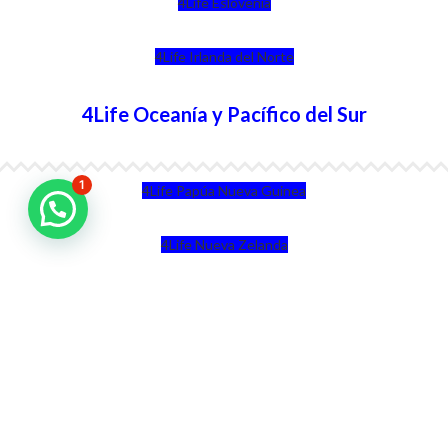
4Life Eslovenia
4Life Irlanda del Norte
4Life Oceanía y Pacífico del Sur
1
4Life Papúa Nueva Guinea
4Life Nueva Zelanda
4Life Australia
4Life Eurasia
4Life Kazajstán