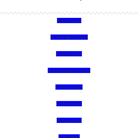
4Life España
4Life Bélgica Ingles
4Life Bulgaria
4Life República Checa
4Life Finlandia
4Life Hungria
4Life Letonia
4Life Malta