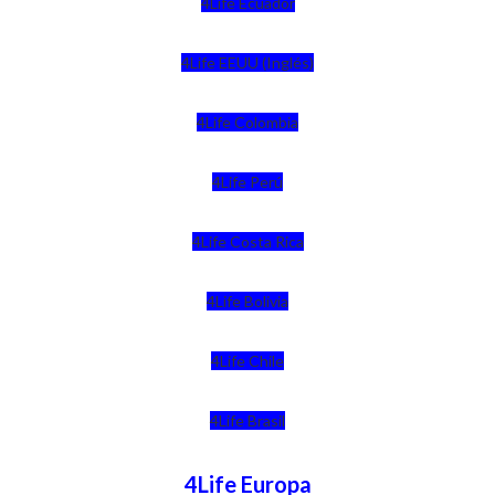
4Life Ecuador
4Life EEUU (Inglés)
4Life Colombia
4Life Perú
4Life Costa Rica
4Life Bolivia
4Life Chile
4Life Brasil
4Life Europa