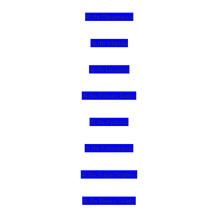
4Life Dinamarca
4Life Irlanda
4Life Lituania
4Life Paises Bajos
4Life Polonia
4Life Eslovaquia
4Life Suiza (Inglés)
4Life Reino Unido