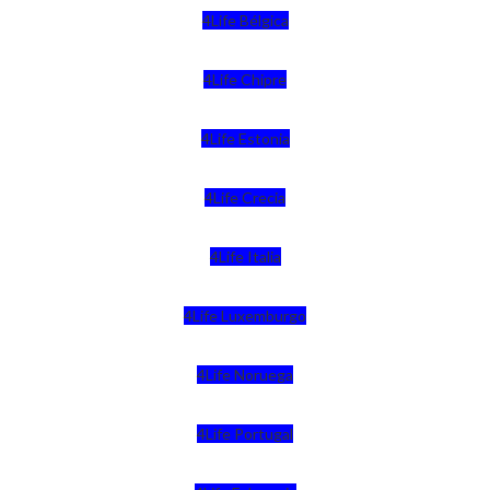
4Life Bélgica
4Life Chipre
4Life Estonia
4Life Crecia
4Life Italia
4Life Luxemburgo
4Life Noruega
4Life Portugal