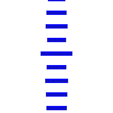
4Life Austria
4Life Rumania
4Life Suecia
4Life Suiza (Francés)
4Life Francia
4Life Alemania
4Life Andorra
4Life Croacia