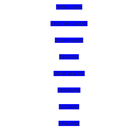
4Life Ecuador
4Life EEUU (Inglés)
4Life Colombia
4Life Perú
4Life Costa Rica
4Life Bolivia
4Life Chile
4Life Brasil