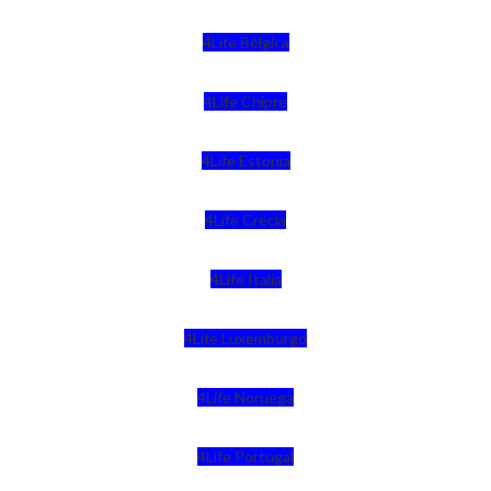
4Life Bélgica
4Life Chipre
4Life Estonia
4Life Crecia
4Life Italia
4Life Luxemburgo
4Life Noruega
4Life Portugal