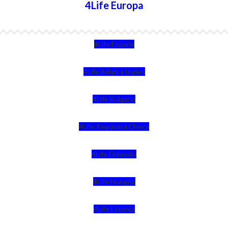
4Life Europa
4Life España
4Life Bélgica Ingles
4Life Bulgaria
4Life República Checa
4Life Finlandia
4Life Hungria
4Life Letonia