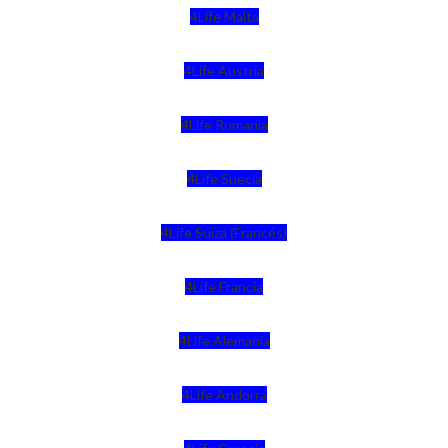
4Life Malta
4Life Austria
4Life Rumania
4Life Suecia
4Life Suiza (Francés)
4Life Francia
4Life Alemania
4Life Andorra