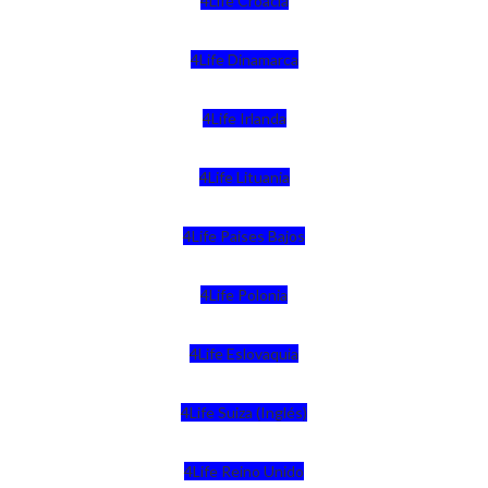
4Life Croacia
4Life Dinamarca
4Life Irlanda
4Life Lituania
4Life Paises Bajos
4Life Polonia
4Life Eslovaquia
4Life Suiza (Inglés)
4Life Reino Unido