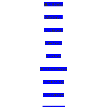
4Life Bélgica
4Life Chipre
4Life Estonia
4Life Crecia
4Life Italia
4Life Luxemburgo
4Life Noruega
4Life Portugal