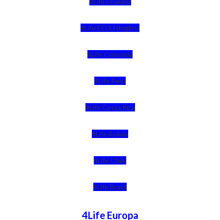
4Life Ecuador
4Life EEUU (Inglés)
4Life Colombia
4Life Perú
4Life Costa Rica
4Life Bolivia
4Life Chile
4Life Brasil
4Life Europa