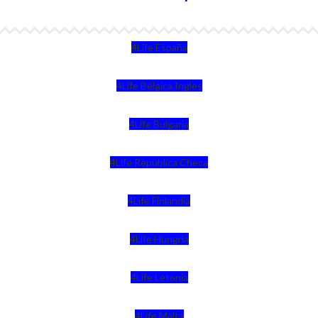
4Life España
4Life Bélgica Ingles
4Life Bulgaria
4Life República Checa
4Life Finlandia
4Life Hungria
4Life Letonia
4Life Malta