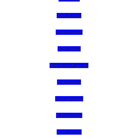
4Life Austria
4Life Rumania
4Life Suecia
4Life Suiza (Francés)
4Life Francia
4Life Alemania
4Life Andorra
4Life Croacia