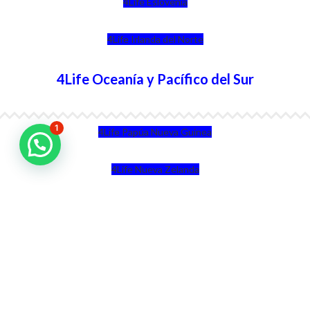
4Life Eslovenia
4Life Irlanda del Norte
4Life Oceanía y Pacífico del Sur
1
4Life Papúa Nueva Guinea
4Life Nueva Zelanda
4Life Australia
4Life Eurasia
4Life Kazajstán