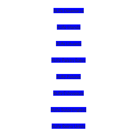
4Life Dinamarca
4Life Irlanda
4Life Lituania
4Life Paises Bajos
4Life Polonia
4Life Eslovaquia
4Life Suiza (Inglés)
4Life Reino Unido