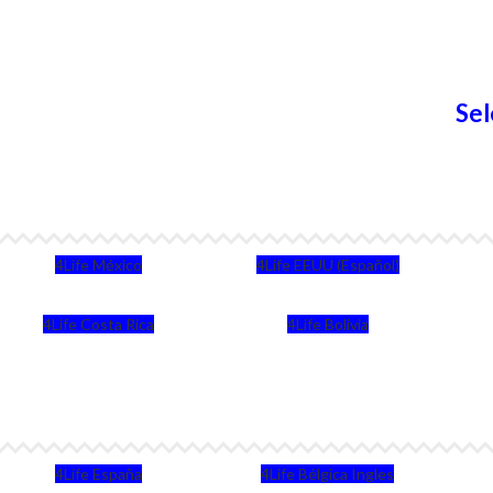
Sel
4Life México
4Life EEUU (Español)
4Life Costa Rica
4Life Bolivia
4Life España
4Life Bélgica Ingles