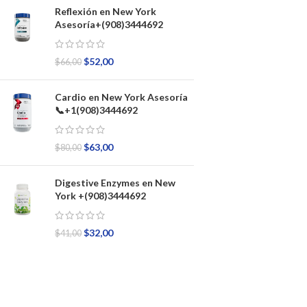
Reflexión en New York
Asesoría+(908)3444692
$
52,00
$
66,00
Cardio en New York Asesoría
📞+1(908)3444692
$
63,00
$
80,00
Digestive Enzymes en New
York +(908)3444692
$
32,00
$
41,00