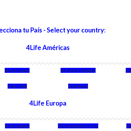
ecciona tu País - Select your country:
4Life Américas
4Life Ecuador
4Life EEUU (Inglés)
4L
4Life Chile
4Life Brasil
4Life Europa
4Life Bulgaria
4Life República Checa
4L