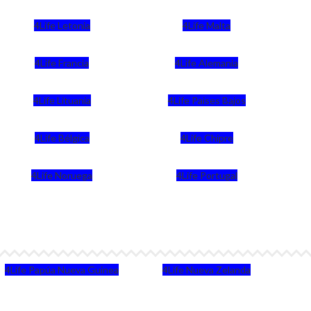
4Life Letonia
4Life Malta
4Life Francia
4Life Alemania
4Life Lituania
4Life Paises Bajos
4Life Bélgica
4Life Chipre
4Life Noruega
4Life Portugal
4Life Papúa Nueva Guinea
4Life Nueva Zelanda