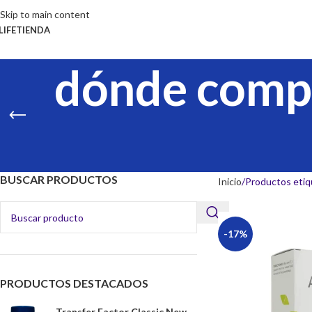
Skip to main content
LIFE
TIENDA
dónde compr
BUSCAR PRODUCTOS
Inicio
Productos etiq
-17%
PRODUCTOS DESTACADOS
Transfer Factor Classic New