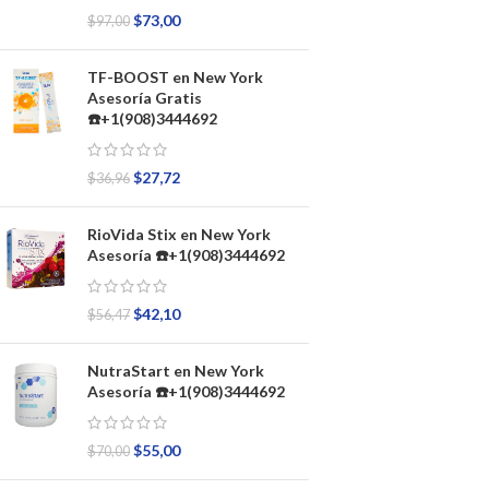
$
73,00
$
97,00
TF-BOOST en New York
Asesoría Gratis
☎️+1(908)3444692
$
27,72
$
36,96
RioVida Stix en New York
Asesoría ☎️+1(908)3444692
$
42,10
$
56,47
NutraStart en New York
Asesoría ☎️+1(908)3444692
$
55,00
$
70,00