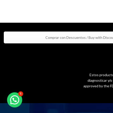
Comprar con Descuentos / Buy with Disco
Estos productos
diagnosticar y/
approved by the FD
1