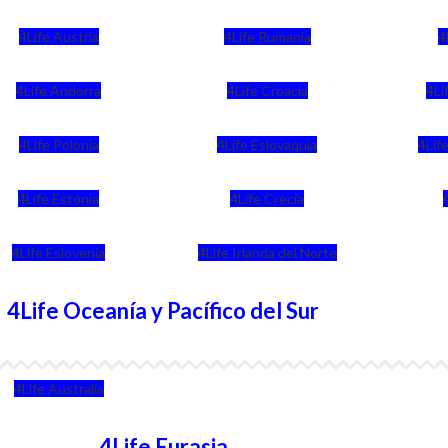
4Life Austria
4Life Rumania
4
4Life Andorra
4Life Croacia
4Li
4Life Polonia
4Life Eslovaquia
4Life
4Life Estonia
4Life Crecia
4Life Eslovenia
4Life Irlanda del Norte
4Life Oceanía y Pacífico del Sur
4Life Australia
4Life Eurasia