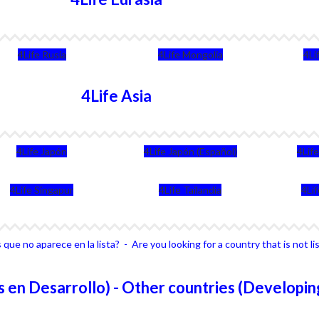
4Life Rusia
4Life Mongolia
4Li
4Life Asia
4Life Japón
4Life Japón (Español)
4Lif
4Life Singapur
4Life Tailandia
4Li
que no aparece en la lista? - Are you looking for a country that is not li
 en Desarrollo) - Other countries (Developin