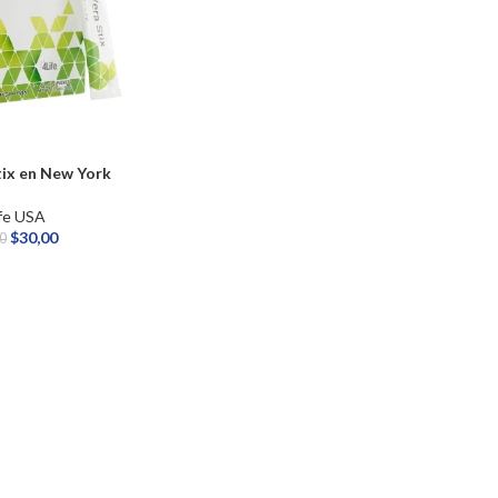
tix en New York
fe USA
$
30,00
00