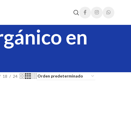
rgánico en
18
24