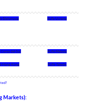
fe Bielorrusia
4Life Ucrania
e Corea del Sur
4Life Malasia
fe Hong Kong
4Life Taiwán
sted?
g Markets):