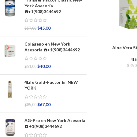
York Asesoría
☎️+1(908)3444692
$
45,00
$
57,00
Colágeno en New York
Aloe Vera S
Asesoria ☎️+1(908)3444692
4Li
$
36,
$
40,00
$
51,00
4Life Gold-Factor En NEW
YORK
$
67,00
$
85,00
AG-Pro en New York Asesoría
☎️ +1(908)3444692