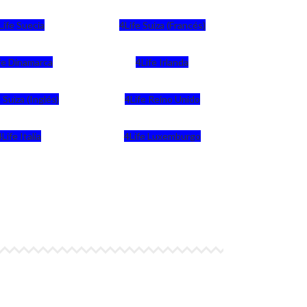
Life Suecia
4Life Suiza (Francés)
fe Dinamarca
4Life Irlanda
 Suiza (Inglés)
4Life Reino Unido
4Life Italia
4Life Luxemburgo