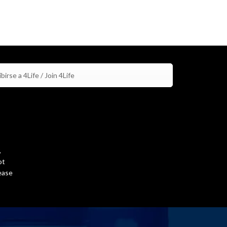
birse a 4Life / Join 4Life
,
ot
ease