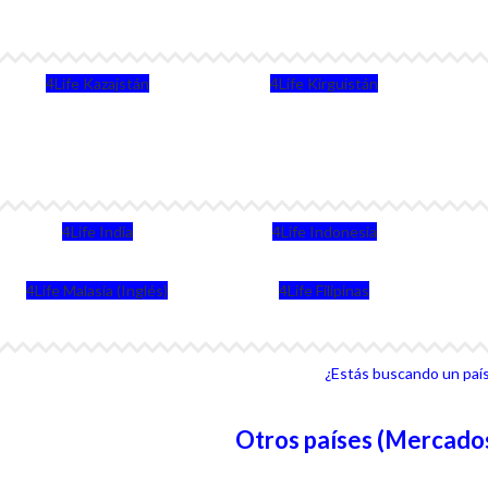
4Life Kazajstán
4Life Kirguistán
4Life India
4Life Indonesia
4Life Malasia (Inglés)
4Life Filipinas
¿Estás buscando un país 
Otros países (Mercados