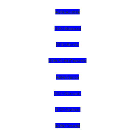
4Life Austria
4Life Rumania
4Life Suecia
4Life Suiza (Francés)
4Life Francia
4Life Alemania
4Life Andorra
4Life Croacia