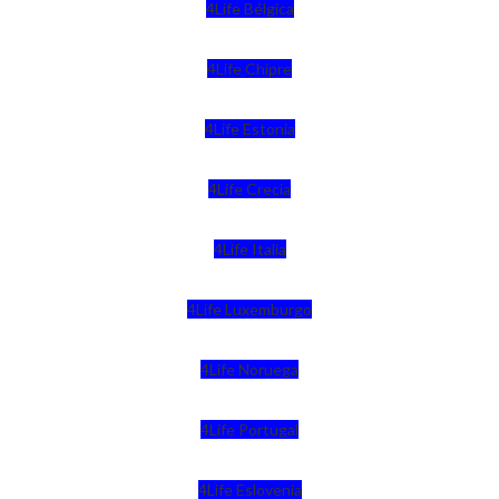
4Life Bélgica
4Life Chipre
4Life Estonia
4Life Crecia
4Life Italia
4Life Luxemburgo
4Life Noruega
4Life Portugal
4Life Eslovenia