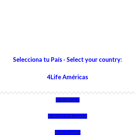
Selecciona tu País - Select your country:
4Life Américas
4Life México
4Life EEUU (Español)
4Life Ecuador