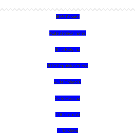
4Life España
4Life Bélgica Ingles
4Life Bulgaria
4Life República Checa
4Life Finlandia
4Life Hungria
4Life Letonia
4Life Malta