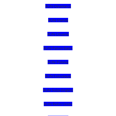
4Life Dinamarca
4Life Irlanda
4Life Lituania
4Life Paises Bajos
4Life Polonia
4Life Eslovaquia
4Life Suiza (Inglés)
4Life Reino Unido